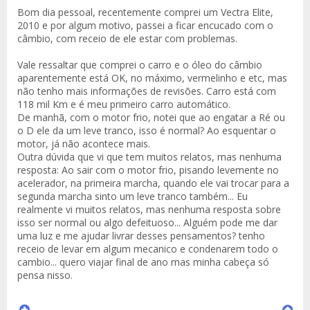
Bom dia pessoal, recentemente comprei um Vectra Elite,
2010 e por algum motivo, passei a ficar encucado com o
câmbio, com receio de ele estar com problemas.
Vale ressaltar que comprei o carro e o óleo do câmbio
aparentemente está OK, no máximo, vermelinho e etc, mas
não tenho mais informações de revisões. Carro está com
118 mil Km e é meu primeiro carro automático.
De manhã, com o motor frio, notei que ao engatar a Ré ou
o D ele da um leve tranco, isso é normal? Ao esquentar o
motor, já não acontece mais.
Outra dúvida que vi que tem muitos relatos, mas nenhuma
resposta: Ao sair com o motor frio, pisando levemente no
acelerador, na primeira marcha, quando ele vai trocar para a
segunda marcha sinto um leve tranco também... Eu
realmente vi muitos relatos, mas nenhuma resposta sobre
isso ser normal ou algo defeituoso... Alguém pode me dar
uma luz e me ajudar livrar desses pensamentos? tenho
receio de levar em algum mecanico e condenarem todo o
cambio... quero viajar final de ano mas minha cabeça só
pensa nisso.