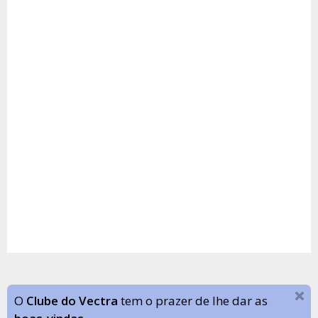
O
Clube do Vectra
tem o prazer de lhe dar as