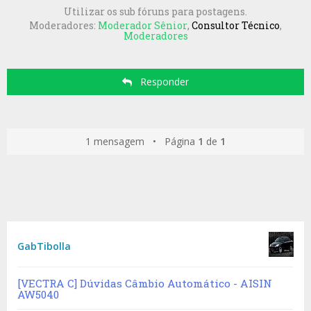
Utilizar os sub fóruns para postagens.
Moderadores:
Moderador Sênior
,
Consultor Técnico
,
Moderadores
Responder
1 mensagem • Página
1
de
1
GabTibolla
[VECTRA C] Dúvidas Câmbio Automático - AISIN
AW5040