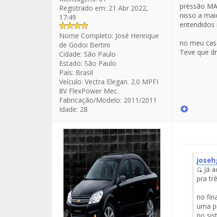
pressão MA
Registrado em:
21 Abr 2022,
nisso a mai
17:49
entendido
Nome Completo:
José Henrique
no meu caso
de Godoi Bertini
Teve que dr
Cidade:
São Paulo
Estado:
São Paulo
País:
Brasil
Veículo:
Vectra Elegan. 2.0 MPFI
8V FlexPower Mec.
Fabricação/Modelo:
2011/2011
Idade:
28
joseh
Já a
Fuen
pra tr
del
Men
no fin
uma p
no sis