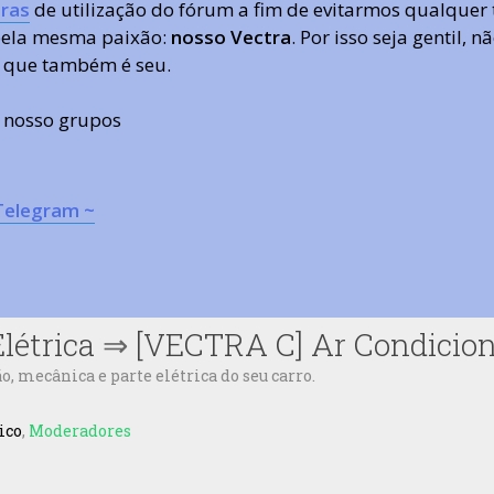
ras
de utilização do fórum a fim de evitarmos qualquer 
 pela mesma paixão:
nosso Vectra
. Por isso seja gentil,
 que também é seu.
s nosso grupos
Telegram ~
létrica
⇒
[VECTRA C] Ar Condicion
 mecânica e parte elétrica do seu carro.
ico
,
Moderadores