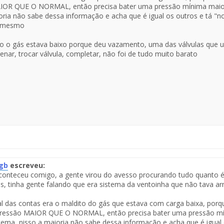
IOR QUE O NORMAL, então precisa bater uma pressão mínima maior q
oria não sabe dessa informação e acha que é igual os outros e tá "
s mesmo
 o gás estava baixo porque deu vazamento, uma das válvulas que u
enar, trocar válvula, completar, não foi de tudo muito barato
gb
escreveu:
conteceu comigo, a gente virou do avesso procurando tudo quanto é r
te
ês, tinha gente falando que era sistema da ventoinha que não tava 
saje
al das contas era o maldito do gás que estava com carga baixa, por
ressão MAIOR QUE O NORMAL, então precisa bater uma pressão míni
tema, nisso a maioria não sabe dessa informação e acha que é igual 