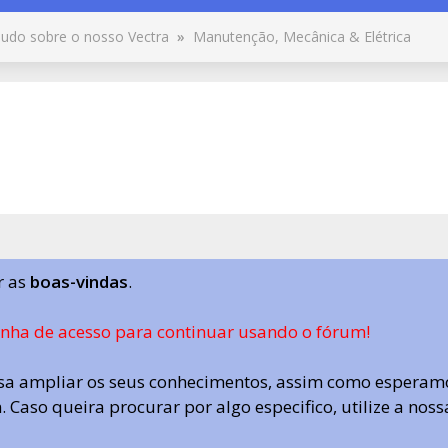
udo sobre o nosso Vectra
»
Manutenção, Mecânica & Elétrica
r as
boas-vindas
.
enha de acesso para continuar usando o fórum!
a ampliar os seus conhecimentos, assim como esperamo
 Caso queira procurar por algo especifico, utilize a nos