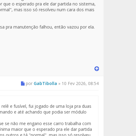
ue o esperado pra ele dar partida no sistema,
normal", mas isso só resolveu num cara dos mais
sa pra manutenção falhou, então vazou por ela.
por
GabTibolla
»
10 Fev 2026, 08:54
elê e fusível, fui jogado de uma loja pra duas
armando e até achando que podia ser módulo
que se não me engano esse carro trabalha com
ma maior que o esperado pra ele dar partida
os outros e tá "normal", mas isso só resolveu