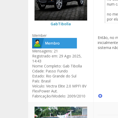
num c
no meu
por el
GabTibolla
Member
Então, no m
inicialment
sistema não
Mensagens:
21
Registrado em:
29 Ago 2025,
14:43
Nome Completo:
Gab Tibolla
Cidade:
Passo Fundo
Estado:
Rio Grande do Sul
País:
Brasil
Veículo:
Vectra Elite 2.0 MPFI 8V
FlexPower Aut.
Fabricação/Modelo:
2009/2010