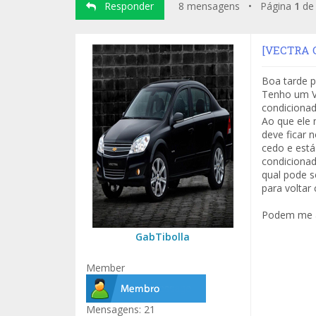
Responder
8 mensagens • Página
1
d
[VECTRA C
Boa tarde p
Tenho um Ve
condicionad
Ao que ele 
deve ficar 
cedo e está
condicionad
qual pode s
para voltar
Podem me a
GabTibolla
Member
Mensagens:
21