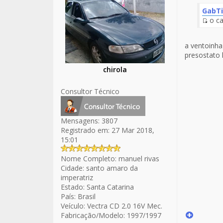
GabTi
o ca
Fuen
del
a ventoinha 
Men
presostato 
chirola
Consultor Técnico
Mensagens:
3807
Registrado em:
27 Mar 2018,
15:01
Nome Completo:
manuel rivas
Cidade:
santo amaro da
imperatriz
Estado:
Santa Catarina
País:
Brasil
Veículo:
Vectra CD 2.0 16V Mec.
Fabricação/Modelo:
1997/1997