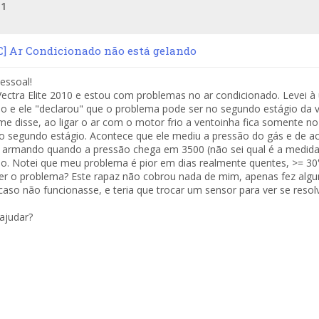
e
1
] Ar Condicionado não está gelando
essoal!
ctra Elite 2010 e estou com problemas no ar condicionado. Levei à
o e ele "declarou" que o problema pode ser no segundo estágio da v
me disse, ao ligar o ar com o motor frio a ventoinha fica somente n
no segundo estágio. Acontece que ele mediu a pressão do gás e de a
 armando quando a pressão chega em 3500 (não sei qual é a medida),
o. Notei que meu problema é pior em dias realmente quentes, >= 30
er o problema? Este rapaz não cobrou nada de mim, apenas fez algum
 caso não funcionasse, e teria que trocar um sensor para ver se reso
judar?