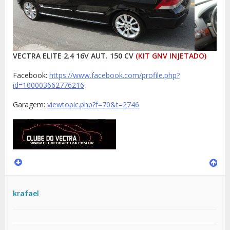
VECTRA ELITE 2.4 16V AUT. 150 CV
(KIT GNV INJETADO)
Facebook:
https://www.facebook.com/profile.php?
id=100003662776216
Garagem:
viewtopic.php?f=70&t=2746
krafael