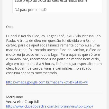
Esse preço da troca do óleo está muito bom!!!
Dá para por o local?
Opa,
O local é Rei do Óleo, av. Edgar Facó, 670 - Vila Pirituba São
Paulo. A troca de óleo em questão foi dividida em 3x no
cartão, para os apertados financeiramente como eu é uma
mão na roda, foi trocado apenas óleo do cambio, o óleo do
motor eu já troco em outro lugar. Para aqueles que só tem
o sábado livre, recomendo ir na parte da manha bem cedo,
algo em torno das 8 a 9 horas, lá é um lugar especialista em
óleo, trocam de carros, vans e caminhões, no sábado
costuma ser bem movimentado.
https://maps.google.com.br/maps?hl=pt-BR&tab=wl
Marquinho
Vectra elite C top full
http://www.clubedovectra.com.br/forum/viewtopic.php?