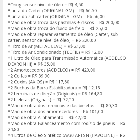
*Oring sensor nível de óleo = R$ 4,50
*Junta do Carter (ORIGINAL GM) = R$ 66,50
*Junta do sub carter (ORIGINAL GM) = R$ 56,00
*Mão de obra troca das pastilhas + discos = R$ 200,00
*Mão de obra troca do fluído de freio = R$ 25,00
*Mão de obra reparar vazamento de óleo (Carter, sub
carter, sensor de nível de óleo) = R$ 220,00
*Filtro de Ar (METAL LEVE) = R$ 21,00
*Filtro de Ar Condicionado (TECFIL) = R$ 12,00
*1 Litro de Óleo para Transmissão Automática (ACDELCO
DEXRON III) = R$ 35,00
*2 Amortecedores (ACDELCO) = R$ 420,00
*2 Coifas = R$ 39,90
*2 Coxins (AXIOS) = R$ 117,60
*2 Buchas da Barra Estabilizadora = R$ 12,18
*2 terminais de direção (Originais) = R$ 164,80
*2 bieletas (Originais) = R$ 72,20
*Mão de obra dos terminais e das bieletas = R$ 80,30
*Mão de obra dos amortecedores = R$ 101,00
*Mão de obra Alinhamento = R$ 42,20
*Mão de obra Balanceamento com rodízio de pneus = R$
24,80
*4 Litros de Óleo Sintético 5w30 API SN (HAVOLINE) = R$