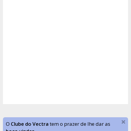
O
Clube do Vectra
tem o prazer de lhe dar as