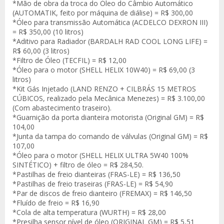
*Mão de obra da troca do Óleo do Câmbio Automático
(AUTOMATIK, feito por máquina de diálise) = R$ 300,00
*Óleo para transmissão Automática (ACDELCO DEXRON III)
= R$ 350,00 (10 litros)
*Aditivo para Radiador (BARDALH RAD COOL LONG LIFE) =
R$ 60,00 (3 litros)
*Filtro de Óleo (TECFIL) = R$ 12,00
*Óleo para o motor (SHELL HELIX 10W40) = R$ 69,00 (3
litros)
*Kit Gás Injetado (LAND RENZO + CILBRÁS 15 METROS
CÚBICOS, realizado pela Mecânica Menezes) = R$ 3.100,00
(Com abastecimento traseiro).
*Guarnição da porta dianteira motorista (Original GM) = R$
104,00
*Junta da tampa do comando de válvulas (Original GM) = R$
107,00
*Óleo para o motor (SHELL HELIX ULTRA 5W40 100%
SINTÉTICO) + filtro de óleo = R$ 284,50.
*Pastilhas de freio dianteiras (FRAS-LE) = R$ 136,50
*Pastilhas de freio traseiras (FRAS-LE) = R$ 54,90
*Par de discos de freio dianteiro (FREMAX) = R$ 146,50
*Fluído de freio = R$ 16,90
*Cola de alta temperatura (WURTH) = R$ 28,00
*Presilha sensor nível de óleo (ORIGINAL GM) = R$ 5,51