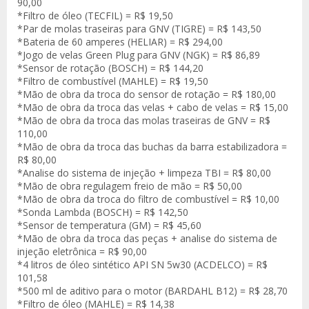
90,00
*Filtro de óleo (TECFIL) = R$ 19,50
*Par de molas traseiras para GNV (TIGRE) = R$ 143,50
*Bateria de 60 amperes (HELIAR) = R$ 294,00
*Jogo de velas Green Plug para GNV (NGK) = R$ 86,89
*Sensor de rotação (BOSCH) = R$ 144,20
*Filtro de combustível (MAHLE) = R$ 19,50
*Mão de obra da troca do sensor de rotação = R$ 180,00
*Mão de obra da troca das velas + cabo de velas = R$ 15,00
*Mão de obra da troca das molas traseiras de GNV = R$
110,00
*Mão de obra da troca das buchas da barra estabilizadora =
R$ 80,00
*Analise do sistema de injeção + limpeza TBI = R$ 80,00
*Mão de obra regulagem freio de mão = R$ 50,00
*Mão de obra da troca do filtro de combustível = R$ 10,00
*Sonda Lambda (BOSCH) = R$ 142,50
*Sensor de temperatura (GM) = R$ 45,60
*Mão de obra da troca das peças + analise do sistema de
injeção eletrônica = R$ 90,00
*4 litros de óleo sintético API SN 5w30 (ACDELCO) = R$
101,58
*500 ml de aditivo para o motor (BARDAHL B12) = R$ 28,70
*Filtro de óleo (MAHLE) = R$ 14,38