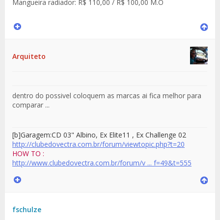
Mangueira radiador: R$ 110,00 / R$ 100,00 M.O
Arquiteto
dentro do possivel coloquem as marcas ai fica melhor para
comparar ...
[b]Garagem:CD 03
" Albino
, Ex Elite11 , Ex Challenge 02
http://clubedovectra.com.br/forum/viewtopic.php?t=20
HOW TO :
http://www.clubedovectra.com.br/forum/v ... f=49&t=555
fschulze