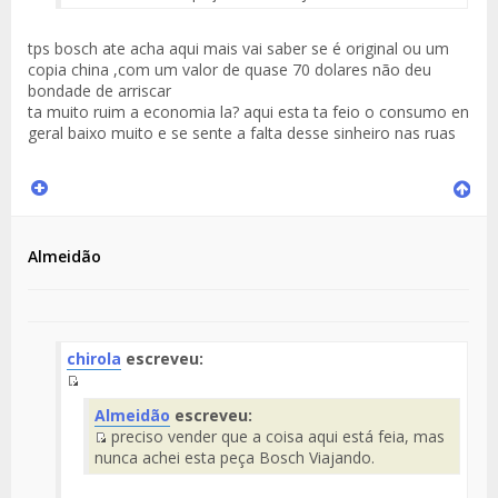
del
Mensaje
tps bosch ate acha aqui mais vai saber se é original ou um
copia china ,com um valor de quase 70 dolares não deu
bondade de arriscar
ta muito ruim a economia la? aqui esta ta feio o consumo en
geral baixo muito e se sente a falta desse sinheiro nas ruas
Almeidão
chirola
escreveu:
Fuente
Almeidão
escreveu:
del
preciso vender que a coisa aqui está feia, mas
Mensaje
Fuente
nunca achei esta peça Bosch Viajando.
del
Mensaje