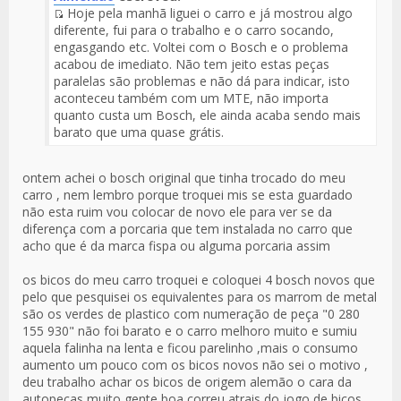
Hoje pela manhã liguei o carro e já mostrou algo
Fuente
diferente, fui para o trabalho e o carro socando,
del
engasgando etc. Voltei com o Bosch e o problema
Mensaje
acabou de imediato. Não tem jeito estas peças
paralelas são problemas e não dá para indicar, isto
aconteceu também com um MTE, não importa
quanto custa um Bosch, ele ainda acaba sendo mais
barato que uma quase grátis.
ontem achei o bosch original que tinha trocado do meu
carro , nem lembro porque troquei mis se esta guardado
não esta ruim vou colocar de novo ele para ver se da
diferença com a porcaria que tem instalada no carro que
acho que é da marca fispa ou alguma porcaria assim
os bicos do meu carro troquei e coloquei 4 bosch novos que
pelo que pesquisei os equivalentes para os marrom de metal
são os verdes de plastico com numeração de peça "0 280
155 930" não foi barato e o carro melhoro muito e sumiu
aquela falinha na lenta e ficou parelinho ,mais o consumo
aumento um pouco com os bicos novos não sei o motivo ,
deu trabalho achar os bicos de origem alemão o cara da
autopeças muito gente boa correu atrais do jogo de bicos