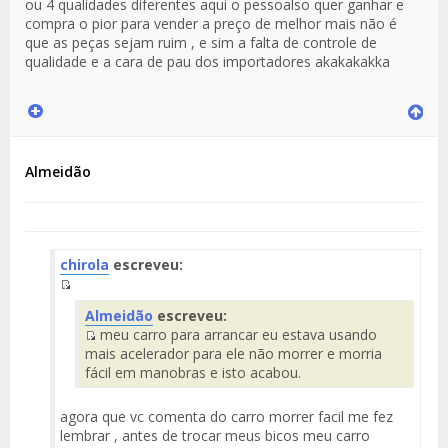
ou 4 qualidades diferentes aqui o pessoalso quer ganhar e
compra o pior para vender a preço de melhor mais não é
que as peças sejam ruim , e sim a falta de controle de
qualidade e a cara de pau dos importadores akakakakka
Almeidão
chirola
escreveu:
Fuente
Almeidão
escreveu:
del
meu carro para arrancar eu estava usando
Mensaje
Fuente
mais acelerador para ele não morrer e morria
del
fácil em manobras e isto acabou.
Mensaje
agora que vc comenta do carro morrer facil me fez
lembrar , antes de trocar meus bicos meu carro