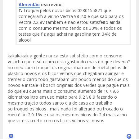
Almeidão
escreveu:
Troquei pelos novos bicos 0280155821 que
Fuente
começaram a vir no Vectra 98 2.0 e que são para os
del
Vectra 2.2 8V também e não estou satisfeito ainda
Mensaje
com o consumo mesmo tendo os 30%, e todos os
testes que fiz aqui achei na gasolina tem 34% de
alcool.
kakakakak a gente nunca esta satisfeito com o consumo
vc acha que o seu carro esta gastando mais do que deveria?
no meu carro troquei os original marrom de metal pelos de
plastico novos e os bicos velhos que chegabam apingar e
tremer o carro todo gastabam um pouco menos do que os
novos e instale 4 bosch originais dos verdes que pague mais
do que eu queria mais o consumo aumento de 10 \ 9,6
kilometros litro em uso misto para 9,2 \ 8,9 fazendo o
mesmo trajeto todos santo dia de casa ao trabalho
so troquei os bicos , mais nada foi alterado ou trocado o
meu é un 2.0 16v e usa os mesmos bicos do 2.4 mais acho
que vc esta certo com os bicos velhos vs novos