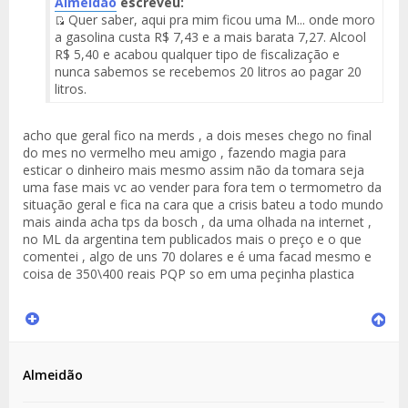
Almeidão
escreveu:
Quer saber, aqui pra mim ficou uma M... onde moro
Fuente
a gasolina custa R$ 7,43 e a mais barata 7,27. Alcool
del
R$ 5,40 e acabou qualquer tipo de fiscalização e
Mensaje
nunca sabemos se recebemos 20 litros ao pagar 20
litros.
acho que geral fico na merds , a dois meses chego no final
do mes no vermelho meu amigo , fazendo magia para
esticar o dinheiro mais mesmo assim não da tomara seja
uma fase mais vc ao vender para fora tem o termometro da
situação geral e fica na cara que a crisis bateu a todo mundo
mais ainda acha tps da bosch , da uma olhada na internet ,
no ML da argentina tem publicados mais o preço e o que
comentei , algo de uns 70 dolares e é uma facad mesmo e
coisa de 350\400 reais PQP so em uma peçinha plastica
Almeidão