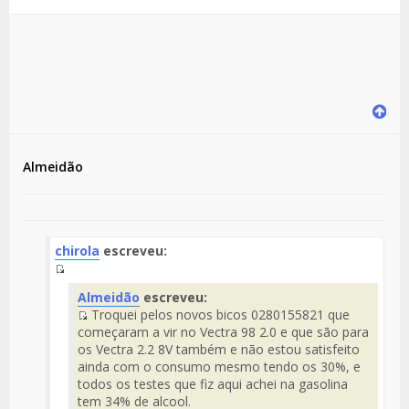
Almeidão
chirola
escreveu:
Fuente
Almeidão
escreveu:
del
Troquei pelos novos bicos 0280155821 que
Mensaje
Fuente
começaram a vir no Vectra 98 2.0 e que são para
del
os Vectra 2.2 8V também e não estou satisfeito
Mensaje
ainda com o consumo mesmo tendo os 30%, e
todos os testes que fiz aqui achei na gasolina
tem 34% de alcool.