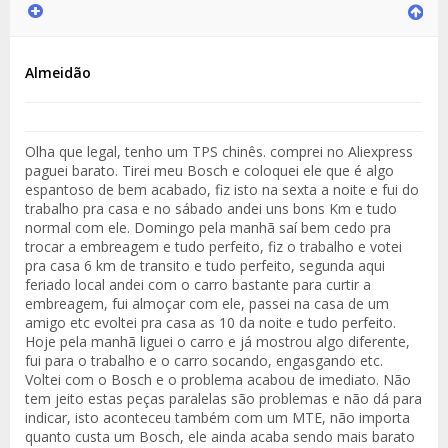
Almeidão
Olha que legal, tenho um TPS chinês. comprei no Aliexpress
paguei barato. Tirei meu Bosch e coloquei ele que é algo
espantoso de bem acabado, fiz isto na sexta a noite e fui do
trabalho pra casa e no sábado andei uns bons Km e tudo
normal com ele. Domingo pela manhã saí bem cedo pra
trocar a embreagem e tudo perfeito, fiz o trabalho e votei
pra casa 6 km de transito e tudo perfeito, segunda aqui
feriado local andei com o carro bastante para curtir a
embreagem, fui almoçar com ele, passei na casa de um
amigo etc evoltei pra casa as 10 da noite e tudo perfeito.
Hoje pela manhã liguei o carro e já mostrou algo diferente,
fui para o trabalho e o carro socando, engasgando etc.
Voltei com o Bosch e o problema acabou de imediato. Não
tem jeito estas peças paralelas são problemas e não dá para
indicar, isto aconteceu também com um MTE, não importa
quanto custa um Bosch, ele ainda acaba sendo mais barato