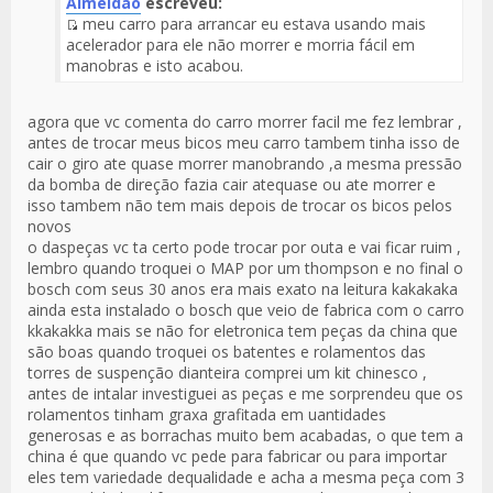
Almeidão
escreveu:
meu carro para arrancar eu estava usando mais
Fuente
acelerador para ele não morrer e morria fácil em
del
manobras e isto acabou.
Mensaje
agora que vc comenta do carro morrer facil me fez lembrar ,
antes de trocar meus bicos meu carro tambem tinha isso de
cair o giro ate quase morrer manobrando ,a mesma pressão
da bomba de direção fazia cair atequase ou ate morrer e
isso tambem não tem mais depois de trocar os bicos pelos
novos
o daspeças vc ta certo pode trocar por outa e vai ficar ruim ,
lembro quando troquei o MAP por um thompson e no final o
bosch com seus 30 anos era mais exato na leitura kakakaka
ainda esta instalado o bosch que veio de fabrica com o carro
kkakakka mais se não for eletronica tem peças da china que
são boas quando troquei os batentes e rolamentos das
torres de suspenção dianteira comprei um kit chinesco ,
antes de intalar investiguei as peças e me sorprendeu que os
rolamentos tinham graxa grafitada em uantidades
generosas e as borrachas muito bem acabadas, o que tem a
china é que quando vc pede para fabricar ou para importar
eles tem variedade dequalidade e acha a mesma peça com 3