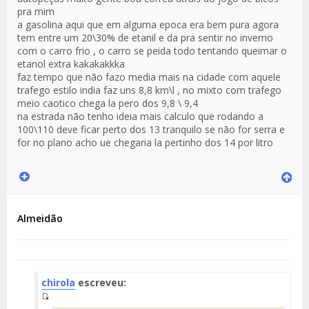
pra mim
a gasolina aqui que em alguma epoca era bem pura agora
tem entre um 20\30% de etanil e da pra sentir no inverno
com o carro frio , o carro se peida todo tentando queimar o
etanol extra kakakakkka
faz tempo que não fazo media mais na cidade com aquele
trafego estilo india faz uns 8,8 km\l , no mixto com trafego
meio caotico chega la pero dos 9,8 \ 9,4
na estrada não tenho ideia mais calculo que rodando a
100\110 deve ficar perto dos 13 tranquilo se não for serra e
for no plano acho ue chegaria la pertinho dos 14 por litro
Almeidão
chirola
escreveu:
Fuente