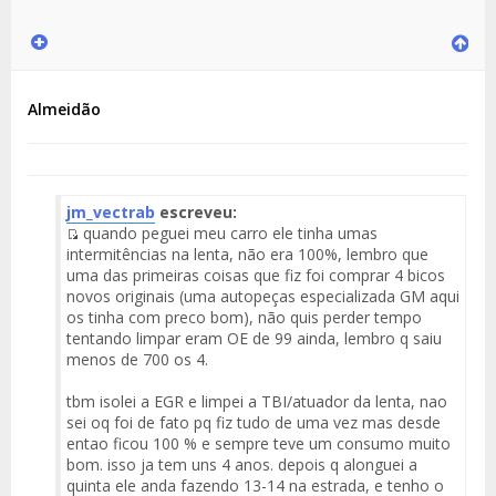
Almeidão
jm_vectrab
escreveu:
quando peguei meu carro ele tinha umas
Fuente
intermitências na lenta, não era 100%, lembro que
del
uma das primeiras coisas que fiz foi comprar 4 bicos
Mensaje
novos originais (uma autopeças especializada GM aqui
os tinha com preco bom), não quis perder tempo
tentando limpar eram OE de 99 ainda, lembro q saiu
menos de 700 os 4.
tbm isolei a EGR e limpei a TBI/atuador da lenta, nao
sei oq foi de fato pq fiz tudo de uma vez mas desde
entao ficou 100 % e sempre teve um consumo muito
bom. isso ja tem uns 4 anos. depois q alonguei a
quinta ele anda fazendo 13-14 na estrada, e tenho o