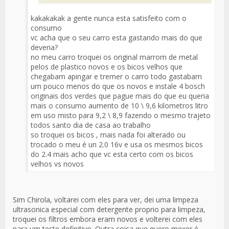
kakakakak a gente nunca esta satisfeito com o
consumo
vc acha que o seu carro esta gastando mais do que
deveria?
no meu carro troquei os original marrom de metal
pelos de plastico novos e os bicos velhos que
chegabam apingar e tremer o carro todo gastabam
um pouco menos do que os novos e instale 4 bosch
originais dos verdes que pague mais do que eu queria
mais o consumo aumento de 10 \ 9,6 kilometros litro
em uso misto para 9,2 \ 8,9 fazendo o mesmo trajeto
todos santo dia de casa ao trabalho
so troquei os bicos , mais nada foi alterado ou
trocado o meu é un 2.0 16v e usa os mesmos bicos
do 2.4 mais acho que vc esta certo com os bicos
velhos vs novos
Sim Chirola, voltarei com eles para ver, dei uma limpeza
ultrasonica especial com detergente proprio para limpeza,
troquei os filtros embora eram novos e volterei com eles
para um teste definitivo. Outra coisa que quero mexer é