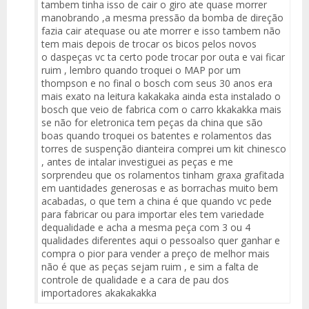
tambem tinha isso de cair o giro ate quase morrer
manobrando ,a mesma pressão da bomba de direção
fazia cair atequase ou ate morrer e isso tambem não
tem mais depois de trocar os bicos pelos novos
o daspeças vc ta certo pode trocar por outa e vai ficar
ruim , lembro quando troquei o MAP por um
thompson e no final o bosch com seus 30 anos era
mais exato na leitura kakakaka ainda esta instalado o
bosch que veio de fabrica com o carro kkakakka mais
se não for eletronica tem peças da china que são
boas quando troquei os batentes e rolamentos das
torres de suspenção dianteira comprei um kit chinesco
, antes de intalar investiguei as peças e me
sorprendeu que os rolamentos tinham graxa grafitada
em uantidades generosas e as borrachas muito bem
acabadas, o que tem a china é que quando vc pede
para fabricar ou para importar eles tem variedade
dequalidade e acha a mesma peça com 3 ou 4
qualidades diferentes aqui o pessoalso quer ganhar e
compra o pior para vender a preço de melhor mais
não é que as peças sejam ruim , e sim a falta de
controle de qualidade e a cara de pau dos
importadores akakakakka