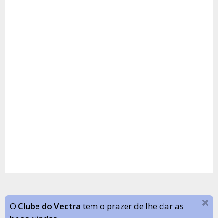
O
Clube do Vectra
tem o prazer de lhe dar as