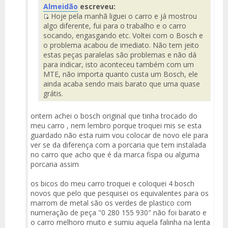
Almeidão
escreveu:
del
Hoje pela manhã liguei o carro e já mostrou
Mensaje
Fuente
algo diferente, fui para o trabalho e o carro
del
socando, engasgando etc. Voltei com o Bosch e
Mensaje
o problema acabou de imediato. Não tem jeito
estas peças paralelas são problemas e não dá
para indicar, isto aconteceu também com um
MTE, não importa quanto custa um Bosch, ele
ainda acaba sendo mais barato que uma quase
grátis.
ontem achei o bosch original que tinha trocado do
meu carro , nem lembro porque troquei mis se esta
guardado não esta ruim vou colocar de novo ele para
ver se da diferença com a porcaria que tem instalada
no carro que acho que é da marca fispa ou alguma
porcaria assim
os bicos do meu carro troquei e coloquei 4 bosch
novos que pelo que pesquisei os equivalentes para os
marrom de metal são os verdes de plastico com
numeração de peça "0 280 155 930" não foi barato e
o carro melhoro muito e sumiu aquela falinha na lenta