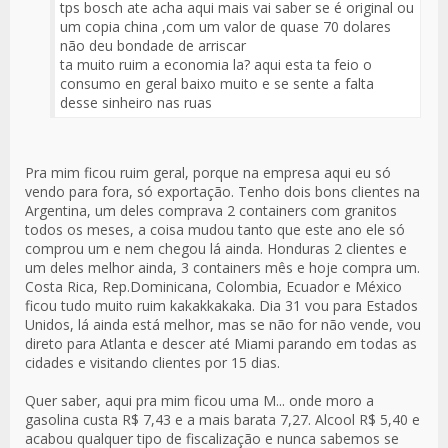
tps bosch ate acha aqui mais vai saber se é original ou
um copia china ,com um valor de quase 70 dolares
não deu bondade de arriscar
ta muito ruim a economia la? aqui esta ta feio o
consumo en geral baixo muito e se sente a falta
desse sinheiro nas ruas
Pra mim ficou ruim geral, porque na empresa aqui eu só
vendo para fora, só exportação. Tenho dois bons clientes na
Argentina, um deles comprava 2 containers com granitos
todos os meses, a coisa mudou tanto que este ano ele só
comprou um e nem chegou lá ainda. Honduras 2 clientes e
um deles melhor ainda, 3 containers mês e hoje compra um.
Costa Rica, Rep.Dominicana, Colombia, Ecuador e México
ficou tudo muito ruim kakakkakaka. Dia 31 vou para Estados
Unidos, lá ainda está melhor, mas se não for não vende, vou
direto para Atlanta e descer até Miami parando em todas as
cidades e visitando clientes por 15 dias.
Quer saber, aqui pra mim ficou uma M... onde moro a
gasolina custa R$ 7,43 e a mais barata 7,27. Alcool R$ 5,40 e
acabou qualquer tipo de fiscalização e nunca sabemos se