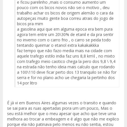
e ficou parelinho ,mais o consumo aumento um
pouco com os bicos novos não sei o motivo , deu
trabalho achar os bicos de origem alemão o cara da
autopeças muito gente boa correu atrais do jogo de
bicos pra mim
a gasolina aqui que em alguma epoca era bem pura
agora tem entre um 20\30% de etanil e da pra sentir
no inverno com o carro frio , o carro se peida todo
tentando queimar o etanol extra kakakakkka
faz tempo que não fazo media mais na cidade com
aquele trafego estilo india faz uns 8,8 km\l , no mixto
com trafego meio caotico chega la pero dos 9,8 \ 9,4
na estrada não tenho ideia mais calculo que rodando
a 100\110 deve ficar perto dos 13 tranquilo se não for
serra e for no plano acho ue chegaria la pertinho dos
14 por litro
É já vi em Buenos Aires algumas vezes o transito e quando
se sai para as ruas apertadas piora um um pouco, Mas o
seu está melhor que o meu apesar que acho que teve uma
melhora ao trocar a embeagem e é algo que não me explico
porque ela não patinava pelo menos eu não sentia, estou