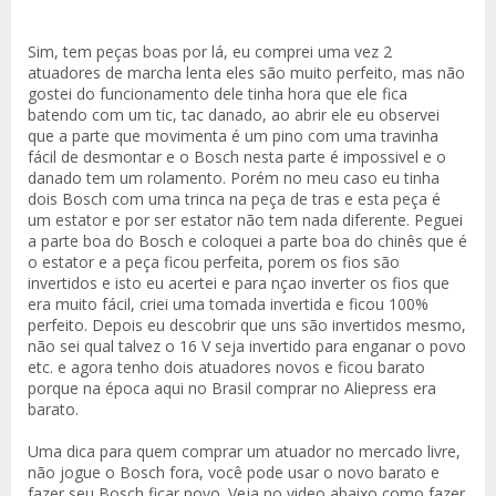
Sim, tem peças boas por lá, eu comprei uma vez 2
atuadores de marcha lenta eles são muito perfeito, mas não
gostei do funcionamento dele tinha hora que ele fica
batendo com um tic, tac danado, ao abrir ele eu observei
que a parte que movimenta é um pino com uma travinha
fácil de desmontar e o Bosch nesta parte é impossivel e o
danado tem um rolamento. Porém no meu caso eu tinha
dois Bosch com uma trinca na peça de tras e esta peça é
um estator e por ser estator não tem nada diferente. Peguei
a parte boa do Bosch e coloquei a parte boa do chinês que é
o estator e a peça ficou perfeita, porem os fios são
invertidos e isto eu acertei e para nçao inverter os fios que
era muito fácil, criei uma tomada invertida e ficou 100%
perfeito. Depois eu descobrir que uns são invertidos mesmo,
não sei qual talvez o 16 V seja invertido para enganar o povo
etc. e agora tenho dois atuadores novos e ficou barato
porque na época aqui no Brasil comprar no Aliepress era
barato.
Uma dica para quem comprar um atuador no mercado livre,
não jogue o Bosch fora, você pode usar o novo barato e
fazer seu Bosch ficar novo. Veja no video abaixo como fazer