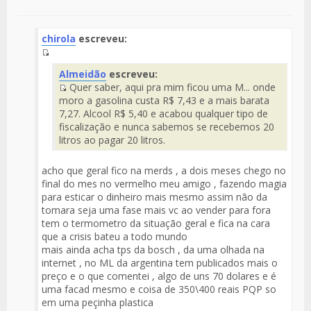
chirola
escreveu:
Fuente
Almeidão
escreveu:
del
Quer saber, aqui pra mim ficou uma M... onde
Mensaje
Fuente
moro a gasolina custa R$ 7,43 e a mais barata
del
7,27. Alcool R$ 5,40 e acabou qualquer tipo de
Mensaje
fiscalização e nunca sabemos se recebemos 20
litros ao pagar 20 litros.
acho que geral fico na merds , a dois meses chego no
final do mes no vermelho meu amigo , fazendo magia
para esticar o dinheiro mais mesmo assim não da
tomara seja uma fase mais vc ao vender para fora
tem o termometro da situação geral e fica na cara
que a crisis bateu a todo mundo
mais ainda acha tps da bosch , da uma olhada na
internet , no ML da argentina tem publicados mais o
preço e o que comentei , algo de uns 70 dolares e é
uma facad mesmo e coisa de 350\400 reais PQP so
em uma peçinha plastica