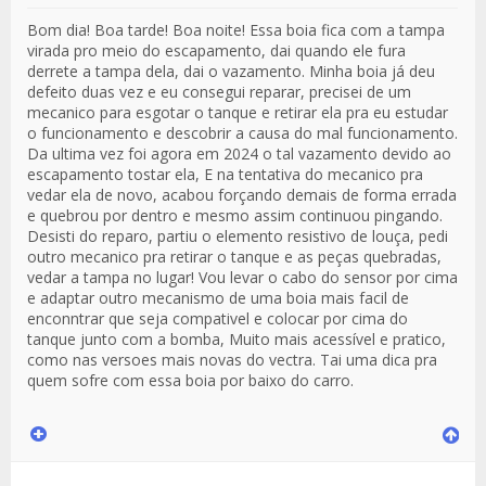
Bom dia! Boa tarde! Boa noite! Essa boia fica com a tampa
virada pro meio do escapamento, dai quando ele fura
derrete a tampa dela, dai o vazamento. Minha boia já deu
defeito duas vez e eu consegui reparar, precisei de um
mecanico para esgotar o tanque e retirar ela pra eu estudar
o funcionamento e descobrir a causa do mal funcionamento.
Da ultima vez foi agora em 2024 o tal vazamento devido ao
escapamento tostar ela, E na tentativa do mecanico pra
vedar ela de novo, acabou forçando demais de forma errada
e quebrou por dentro e mesmo assim continuou pingando.
Desisti do reparo, partiu o elemento resistivo de louça, pedi
outro mecanico pra retirar o tanque e as peças quebradas,
vedar a tampa no lugar! Vou levar o cabo do sensor por cima
e adaptar outro mecanismo de uma boia mais facil de
enconntrar que seja compativel e colocar por cima do
tanque junto com a bomba, Muito mais acessível e pratico,
como nas versoes mais novas do vectra. Tai uma dica pra
quem sofre com essa boia por baixo do carro.