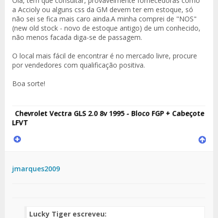
Olá, tem que consultar, provavelmente fornecedoras como
a Accioly ou alguns css da GM devem ter em estoque, só
não sei se fica mais caro ainda.A minha comprei de "NOS"
(new old stock - novo de estoque antigo) de um conhecido,
não menos facada diga-se de passagem.
O local mais fácil de encontrar é no mercado livre, procure
por vendedores com qualificação positiva.
Boa sorte!
Chevrolet Vectra GLS 2.0 8v 1995 - Bloco FGP + Cabeçote
LFVT
jmarques2009
Lucky Tiger escreveu: