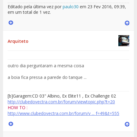
Editado pela última vez por
paulo30
em 23 Fev 2016, 09:39,
em um total de 1 vez.
Arquiteto
outro dia perguntaram a mesma coisa
a boia fica pressa a parede do tanque ...
[b]Garagem:CD 03
" Albino
, Ex Elite11 , Ex Challenge 02
http://clubedovectra.com.br/forum/viewtopic.php?t=20
HOW TO :
http://www.clubedovectra.com.br/forum/v ... f=49&t=555