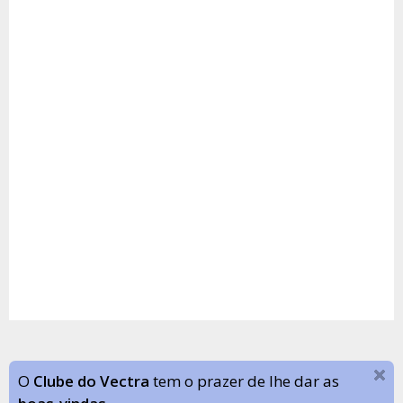
O
Clube do Vectra
tem o prazer de lhe dar as