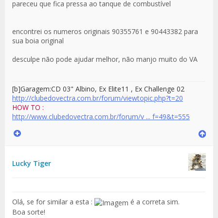
pareceu que fica pressa ao tanque de combustível
encontrei os numeros originais 90355761 e 90443382 para
sua boia original
desculpe não pode ajudar melhor, não manjo muito do VA
[b]Garagem:CD 03
" Albino
, Ex Elite11 , Ex Challenge 02
http://clubedovectra.com.br/forum/viewtopic.php?t=20
HOW TO :
http://www.clubedovectra.com.br/forum/v ... f=49&t=555
Lucky Tiger
Olá, se for similar a esta :
é a correta sim.
Boa sorte!