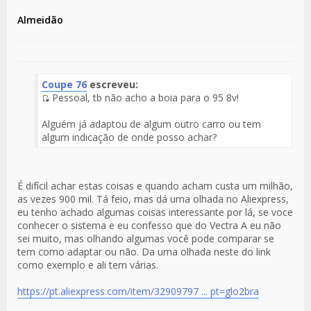
Almeidão
Coupe 76
escreveu:
Pessoal, tb não acho a boia para o 95 8v!
Fuente
del
Alguém já adaptou de algum outro carro ou tem
Mensaje
algum indicação de onde posso achar?
É difícil achar estas coisas e quando acham custa um milhão,
as vezes 900 mil. Tá feio, mas dá uma olhada no Aliexpress,
eu tenho achado algumas coisas interessante por lá, se voce
conhecer o sistema e eu confesso que do Vectra A eu não
sei muito, mas olhando algumas você pode comparar se
tem como adaptar ou não. Da uma olhada neste do link
como exemplo e ali tem várias.
https://pt.aliexpress.com/item/32909797 ... pt=glo2bra