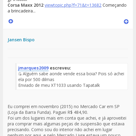
Corsa Maxx 2012
viewtopic.php?f=71&t=13682
Começando
a brincadeira...
Jansen Bispo
jmarques2009
escreveu:
Alguém sabe aonde vende essa boia? Pois só achei
Fuente
ela por 500 dilmas
del
Enviado de meu XT1033 usando Tapatalk
Mensaje
Eu comprei em novembro (2015) no Mercado Car em SP
(Loja da Barra Funda). Paguei R$ 484,90.
Foi um dos lugares mais em conta que achei, e já aproveitei
pra comprar mais algumas peças de suspensão que estava
precisando. Como sou do interior não achei em lugar
nenhum por aqui, e pelo Mercado Livre estava um pouco