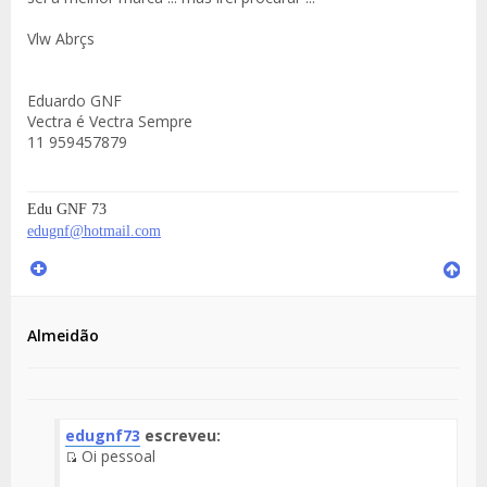
Vlw Abrçs
Eduardo GNF
Vectra é Vectra Sempre
11 959457879
Edu GNF 73
edugnf@hotmail.com
Almeidão
edugnf73
escreveu:
Oi pessoal
Fuente