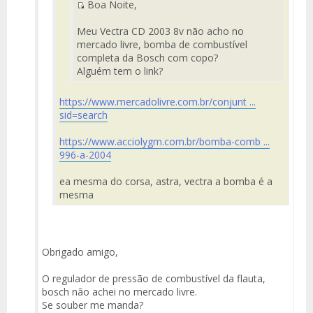
Boa Noite,
Mensaje
Fuente
del
Meu Vectra CD 2003 8v não acho no
Mensaje
mercado livre, bomba de combustível
completa da Bosch com copo?
Alguém tem o link?
https://www.mercadolivre.com.br/conjunt ...
sid=search
https://www.acciolygm.com.br/bomba-comb ...
996-a-2004
ea mesma do corsa, astra, vectra a bomba é a
mesma
Obrigado amigo,
O regulador de pressão de combustível da flauta,
bosch não achei no mercado livre.
Se souber me manda?