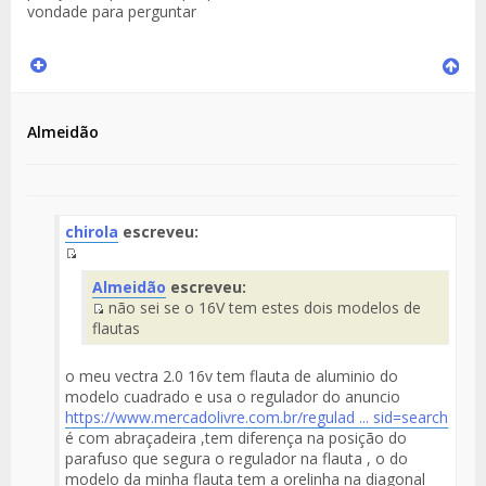
vondade para perguntar
Almeidão
chirola
escreveu:
Fuente
Almeidão
escreveu:
del
não sei se o 16V tem estes dois modelos de
Mensaje
Fuente
flautas
del
Mensaje
o meu vectra 2.0 16v tem flauta de aluminio do
modelo cuadrado e usa o regulador do anuncio
https://www.mercadolivre.com.br/regulad ... sid=search
é com abraçadeira ,tem diferença na posição do
parafuso que segura o regulador na flauta , o do
modelo da minha flauta tem a orelinha na diagonal