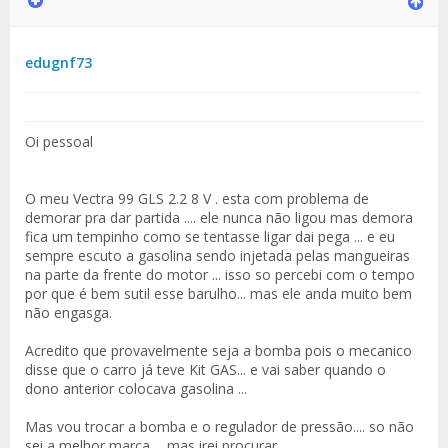
edugnf73
Oi pessoal
O meu Vectra 99 GLS 2.2 8 V . esta com problema de
demorar pra dar partida .... ele nunca não ligou mas demora
fica um tempinho como se tentasse ligar dai pega ... e eu
sempre escuto a gasolina sendo injetada pelas mangueiras
na parte da frente do motor ... isso so percebi com o tempo
por que é bem sutil esse barulho... mas ele anda muito bem
não engasga.
Acredito que provavelmente seja a bomba pois o mecanico
disse que o carro já teve Kit GAS... e vai saber quando o
dono anterior colocava gasolina ...
Mas vou trocar a bomba e o regulador de pressão.... so não
sei a melhor marca ... mas irei procurar ...