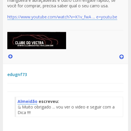
mangueira e abraçadeiras e outro com engate rápido, se
você for comprar, precisa saber qual o seu carro usa.
https://www.youtube.com/watch?v=K1v_fwA ... e=youtu.be
edugnf73
Almeidão
escreveu:
Muito obrigado ... vou ver o video e seguir com a
Fuente
Dica !!!!
del
Mensaje