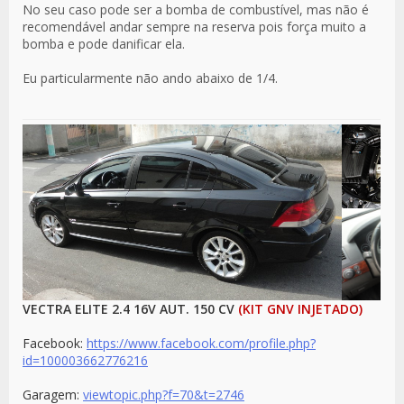
No seu caso pode ser a bomba de combustível, mas não é
recomendável andar sempre na reserva pois força muito a
bomba e pode danificar ela.
Eu particularmente não ando abaixo de 1/4.
VECTRA ELITE 2.4 16V AUT. 150 CV
(KIT GNV INJETADO)
Facebook:
https://www.facebook.com/profile.php?
id=100003662776216
Garagem:
viewtopic.php?f=70&t=2746