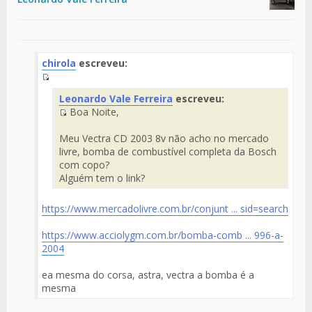
chirola
escreveu:
Fuente
Leonardo Vale Ferreira
escreveu:
del
Boa Noite,
Mensaje
Fuente
del
Meu Vectra CD 2003 8v não acho no mercado
Mensaje
livre, bomba de combustível completa da Bosch
com copo?
Alguém tem o link?
https://www.mercadolivre.com.br/conjunt ... sid=search
https://www.acciolygm.com.br/bomba-comb ... 996-a-
2004
ea mesma do corsa, astra, vectra a bomba é a
mesma