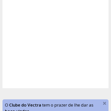
O
Clube do Vectra
tem o prazer de lhe dar as