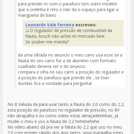
para prender-lo com o parafuso tem outro modelo
que a orelinha é reto e não da o espaço para ligar a
mangueira de baixo
Leonardo Vale Ferreira
escreveu:
O regulador de pressão de combustível da
Fuente
flauta, bosch não achei no mercado livre.
del
Se souber me manda?
Mensaje
da uma olhada no anuncio o meu carro usa esse se a
flauta do seu carro for a de aluminio com formato
cuadrado deveria ser o do anuncio
compara e olha no seu carro a posição do regulador e
a posição do parafuso que prende ele , se tiver
duvidas fica a vondade para perguntar
No 8 Valvula da para usar tanto a flauta do 2.0 como do 2.2,
esta posição do parafuso no regulador de pressão, no 8V
não atrapalha e eu como odeio estas abraçadeirinhas, já
mudei o meu e uso a flauta do 2.2 hehehehehe
No video abaixo da pra ver a faluta do 2.2 que uso no meu
2.0 com engate rápido dos dois lados, uma maravilha estes