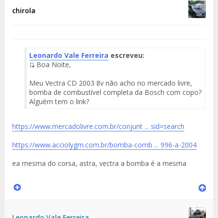
chirola
Leonardo Vale Ferreira
escreveu:
Boa Noite,
Fuente
del
Meu Vectra CD 2003 8v não acho no mercado livre,
Mensaje
bomba de combustível completa da Bosch com copo?
Alguém tem o link?
https://www.mercadolivre.com.br/conjunt ... sid=search
https://www.acciolygm.com.br/bomba-comb ... 996-a-2004
ea mesma do corsa, astra, vectra a bomba é a mesma
Leonardo Vale Ferreira