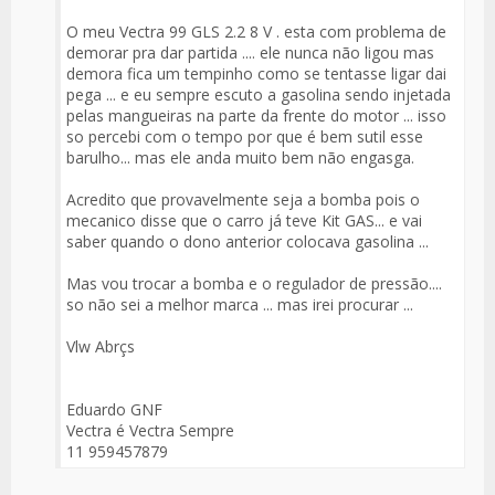
del
Mensaje
O meu Vectra 99 GLS 2.2 8 V . esta com problema de
demorar pra dar partida .... ele nunca não ligou mas
demora fica um tempinho como se tentasse ligar dai
pega ... e eu sempre escuto a gasolina sendo injetada
pelas mangueiras na parte da frente do motor ... isso
so percebi com o tempo por que é bem sutil esse
barulho... mas ele anda muito bem não engasga.
Acredito que provavelmente seja a bomba pois o
mecanico disse que o carro já teve Kit GAS... e vai
saber quando o dono anterior colocava gasolina ...
Mas vou trocar a bomba e o regulador de pressão....
so não sei a melhor marca ... mas irei procurar ...
Vlw Abrçs
Eduardo GNF
Vectra é Vectra Sempre
11 959457879