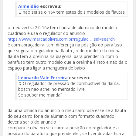
Almeidão
escreveu:
não sei se o 16V tem estes dois modelos de flautas
Fuente
del
o meu vectra 2.0 16v tem flauta de aluminio do modelo
Mensaje
cuadrado e usa o regulador do anuncio
https://www.mercadolivre.com.br/regulad ... sid=search
é com abraçadeira ,tem diferença na posição do parafuso
que segura o regulador na flauta , o do modelo da minha
flauta tem a orelinha na diagonal para prender-lo com o
parafuso tem outro modelo que a orelinha é reto e não da o
espaço para ligar a mangueira de baixo
Leonardo Vale Ferreira
escreveu:
O regulador de pressão de combustível da flauta,
Fuente
bosch não achei no mercado livre.
del
Se souber me manda?
Mensaje
da uma olhada no anuncio o meu carro usa esse se a flauta
do seu carro for a de aluminio com formato cuadrado
deveria ser o do anuncio
compara e olha no seu carro a posição do regulador e a
posição do parafuso que prende ele , se tiver duvidas fica a