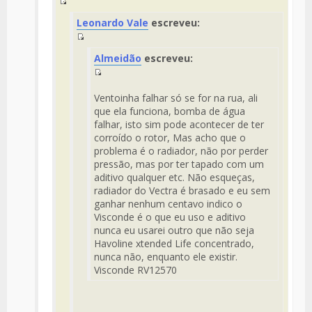
Mensaje
Fuente
Leonardo Vale
escreveu:
del
Mensaje
Fuente
Almeidão
escreveu:
del
Mensaje
Fuente
del
Ventoinha falhar só se for na rua, ali
Mensaje
que ela funciona, bomba de água
falhar, isto sim pode acontecer de ter
corroído o rotor, Mas acho que o
problema é o radiador, não por perder
pressão, mas por ter tapado com um
aditivo qualquer etc. Não esqueças,
radiador do Vectra é brasado e eu sem
ganhar nenhum centavo indico o
Visconde é o que eu uso e aditivo
nunca eu usarei outro que não seja
Havoline xtended Life concentrado,
nunca não, enquanto ele existir.
Visconde RV12570