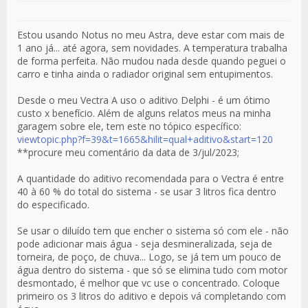
Estou usando Notus no meu Astra, deve estar com mais de
1 ano já... até agora, sem novidades. A temperatura trabalha
de forma perfeita. Não mudou nada desde quando peguei o
carro e tinha ainda o radiador original sem entupimentos.
Desde o meu Vectra A uso o aditivo Delphi - é um ótimo
custo x benefício. Além de alguns relatos meus na minha
garagem sobre ele, tem este no tópico específico:
viewtopic.php?f=39&t=1665&hilit=qual+aditivo&start=120
**procure meu comentário da data de 3/jul/2023;
A quantidade do aditivo recomendada para o Vectra é entre
40 à 60 % do total do sistema - se usar 3 litros fica dentro
do especificado.
Se usar o diluído tem que encher o sistema só com ele - não
pode adicionar mais água - seja desmineralizada, seja de
torneira, de poço, de chuva... Logo, se já tem um pouco de
água dentro do sistema - que só se elimina tudo com motor
desmontado, é melhor que vc use o concentrado. Coloque
primeiro os 3 litros do aditivo e depois vá completando com