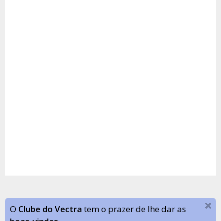
O
Clube do Vectra
tem o prazer de lhe dar as