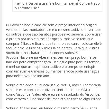
melhor? Dá para usar ele bom também? Concentrado
ou pronto uso?
O Havoline não é caro ele tem o preço inferior ao original
vendido pelas montadoras e é o mesmo aditivo, na verdade
os outros é que são baratos porque não servem. Sobre usar
o pronto pra uso é a melhor opção, mas voce tem que
comprar 7 litros e tirar o que tem no seu carro, colocar ele é
fácil, o difícil é tirar os 7 litros la de dentro. Será que 7 litros
50/50 fica mais barato que 3 concentrados???
Procure Havoline na Altese, eles tem um preço bom e se
não der para comprar agora, use agua pura por uns tempo,
é melhor que usar qualquer aditivo e o tempo de entupir
com um ruim é 6 meses ou menos, e voce pode usar agua
pura nele novo por um ano.
Sobre o radiador, eu nunca usei o Notus, mas eu compraria
sim por este preço e ele diz ser similar aos que GM usa
como Visconde, Valeo etc e eu sei o resultado do Visconde,
com certeza eu iria saber de imediato se tivesse algo errado
Sobre o Aditivo não, eu tendo o mesmo carro há 22 anos,