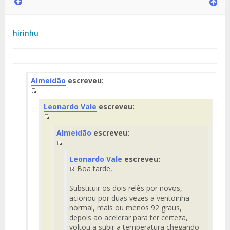
hirinhu
Almeidão
escreveu:
Fuente
Leonardo Vale
escreveu:
del
Mensaje
Fuente
Almeidão
escreveu:
del
Mensaje
Fuente
Leonardo Vale
escreveu:
del
Boa tarde,
Mensaje
Fuente
del
Substituir os dois relês por novos,
Mensaje
acionou por duas vezes a ventoinha
normal, mais ou menos 92 graus,
depois ao acelerar para ter certeza,
voltou a subir a temperatura chegando