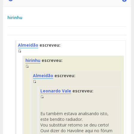
hirinhu
Almeidão
escreveu:
Fuente
hirinhu
escreveu:
del
Mensaje
Fuente
Almeidão
escreveu:
del
Mensaje
Fuente
Leonardo Vale
escreveu:
del
Mensaje
Fuente
del
Mensaje
Eu também estava analisando isto,
este bendito radiador.
Vou substituir retorno se deu certo!
Ouvi dizer do Havoline aqui no fórum