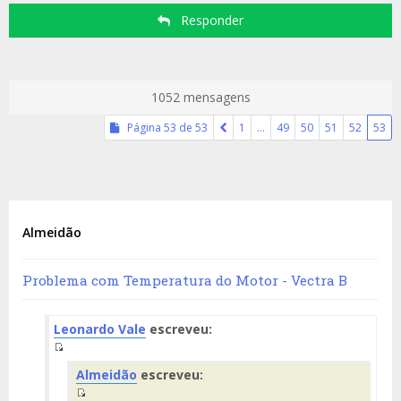
Responder
1052 mensagens
Página
53
de
53
1
…
49
50
51
52
53
Almeidão
Problema com Temperatura do Motor - Vectra B
Leonardo Vale
escreveu:
Fuente
Almeidão
escreveu:
del
Mensaje