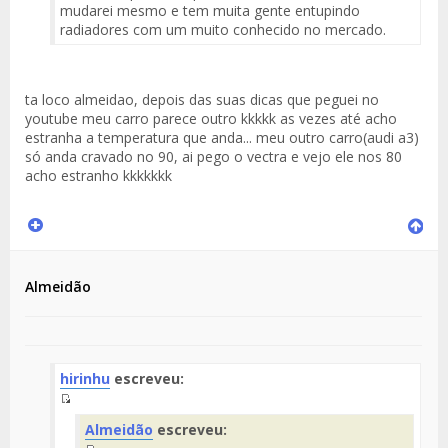
mudarei mesmo e tem muita gente entupindo
radiadores com um muito conhecido no mercado.
ta loco almeidao, depois das suas dicas que peguei no
youtube meu carro parece outro kkkkk as vezes até acho
estranha a temperatura que anda... meu outro carro(audi a3)
só anda cravado no 90, ai pego o vectra e vejo ele nos 80
acho estranho kkkkkkk
Almeidão
hirinhu
escreveu:
Fuente
Almeidão
escreveu:
del