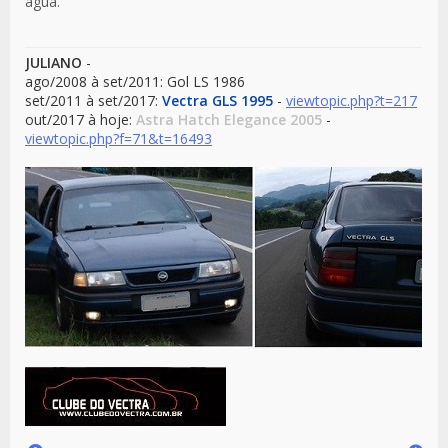
água.
JULIANO
-
ago/2008 à set/2011: Gol LS 1986
set/2011 à set/2017:
Vectra GLS 1995
-
viewtopic.php?t=217
out/2017 à hoje:
Astra Hatch Elegance 2005
-
viewtopic.php?f=71&t=16493