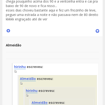
chega pouquinho acima dos 90 e a ventoinha entra e cai pra
baixo de 90 de novo e fica nisso...
esses dias choveu bastante aqui e fez um friozinho de leve,
peguei uma estrada a noite e não passava nem de 80 direito
kkkkk engraçado até de ver
Almeidão
hirinhu
escreveu:
Fuente
Almeidão
escreveu:
del
Mensaje
Fuente
hirinhu
escreveu:
del
Mensaje
Fuente
Almeidão
escreveu:
del