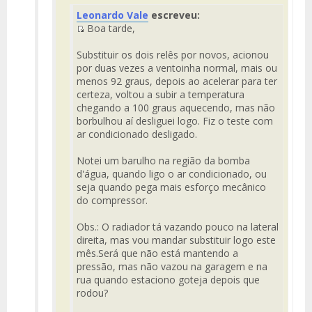
Fuente
Leonardo Vale
escreveu:
del
Boa tarde,
Mensaje
Fuente
del
Substituir os dois relês por novos, acionou
Mensaje
por duas vezes a ventoinha normal, mais ou
menos 92 graus, depois ao acelerar para ter
certeza, voltou a subir a temperatura
chegando a 100 graus aquecendo, mas não
borbulhou aí desliguei logo. Fiz o teste com
ar condicionado desligado.
Notei um barulho na região da bomba
d'água, quando ligo o ar condicionado, ou
seja quando pega mais esforço mecânico
do compressor.
Obs.: O radiador tá vazando pouco na lateral
direita, mas vou mandar substituir logo este
mês.Será que não está mantendo a
pressão, mas não vazou na garagem e na
rua quando estaciono goteja depois que
rodou?