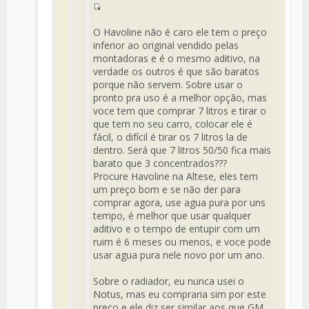
Mensaje
Fuente
del
O Havoline não é caro ele tem o preço
Mensaje
inferior ao original vendido pelas
montadoras e é o mesmo aditivo, na
verdade os outros é que são baratos
porque não servem. Sobre usar o
pronto pra uso é a melhor opção, mas
voce tem que comprar 7 litros e tirar o
que tem no seu carro, colocar ele é
fácil, o difícil é tirar os 7 litros la de
dentro. Será que 7 litros 50/50 fica mais
barato que 3 concentrados???
Procure Havoline na Altese, eles tem
um preço bom e se não der para
comprar agora, use agua pura por uns
tempo, é melhor que usar qualquer
aditivo e o tempo de entupir com um
ruim é 6 meses ou menos, e voce pode
usar agua pura nele novo por um ano.
Sobre o radiador, eu nunca usei o
Notus, mas eu compraria sim por este
preço e ele diz ser similar aos que GM