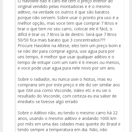
O Havoline não é caro ele tem o preço inferior ao
original vendido pelas montadoras e é o mesmo
aditivo, na verdade os outros é que são baratos
porque não servem. Sobre usar o pronto pra uso é a
melhor opção, mas voce tem que comprar 7 litros e
tirar o que tem no seu carro, colocar ele é fácil, o
difícil é tirar os 7 litros la de dentro. Será que 7 litros
50/50 fica mais barato que 3 concentrados???
Procure Havoline na Altese, eles tem um preço bom e
se não der para comprar agora, use agua pura por
uns tempo, é melhor que usar qualquer aditivo e o
tempo de entupir com um ruim é 6 meses ou menos,
e voce pode usar agua pura nele novo por um ano.
Sobre o radiador, eu nunca usei o Notus, mas eu
compraria sim por este preço e ele diz ser similar aos
que GM usa como Visconde, Valeo etc e eu sei o
resultado do Visconde, com certeza eu iria saber de
imediato se tivesse algo errado
Sobre o Aditivo não, eu tendo o mesmo carro há 22
anos, usando o mesmo aditivo e andando 1000 km
por mês em uma das cidades mais quente do Brasil e
tendo sempre a temperatura em dia. Não, não