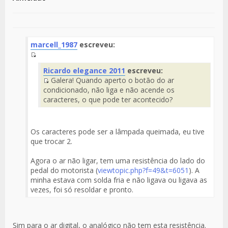
marcell_1987
escreveu:
Fuente
Ricardo elegance 2011
escreveu:
del
Galera! Quando aperto o botão do ar
Mensaje
Fuente
condicionado, não liga e não acende os
del
caracteres, o que pode ter acontecido?
Mensaje
Os caracteres pode ser a lâmpada queimada, eu tive
que trocar 2.
Agora o ar não ligar, tem uma resistência do lado do
pedal do motorista (
viewtopic.php?f=49&t=6051
). A
minha estava com solda fria e não ligava ou ligava as
vezes, foi só resoldar e pronto.
Sim para o ar digital, o analógico não tem esta resistência.