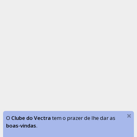
O
Clube do Vectra
tem o prazer de lhe dar as
boas-vindas
.