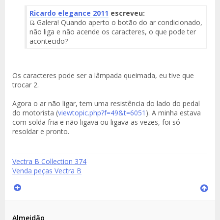
Ricardo elegance 2011
escreveu:
Galera! Quando aperto o botão do ar condicionado,
Fuente
não liga e não acende os caracteres, o que pode ter
del
acontecido?
Mensaje
Os caracteres pode ser a lâmpada queimada, eu tive que
trocar 2.
Agora o ar não ligar, tem uma resistência do lado do pedal
do motorista (
viewtopic.php?f=49&t=6051
). A minha estava
com solda fria e não ligava ou ligava as vezes, foi só
resoldar e pronto.
Vectra B Collection 374
Venda peças Vectra B
Almeidão