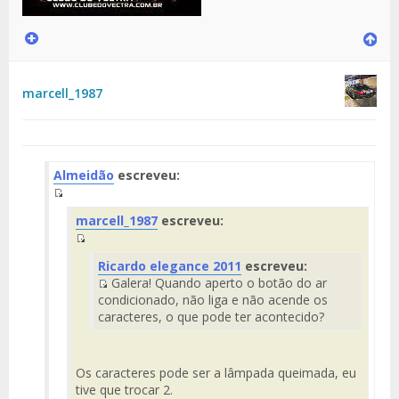
marcell_1987
Almeidão
escreveu:
Fuente
marcell_1987
escreveu:
del
Mensaje
Fuente
Ricardo elegance 2011
escreveu:
del
Galera! Quando aperto o botão do ar
Mensaje
Fuente
condicionado, não liga e não acende os
del
caracteres, o que pode ter acontecido?
Mensaje
Os caracteres pode ser a lâmpada queimada, eu
tive que trocar 2.