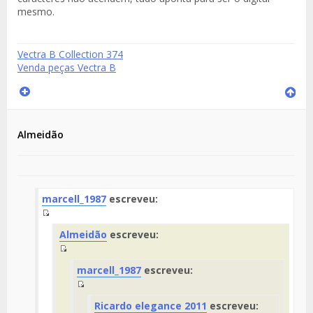
mesmo.
Vectra B Collection 374
Venda peças Vectra B
Almeidão
marcell_1987
escreveu:
Fuente
Almeidão
escreveu:
del
Mensaje
Fuente
marcell_1987
escreveu:
del
Mensaje
Fuente
Ricardo elegance 2011
escreveu:
del