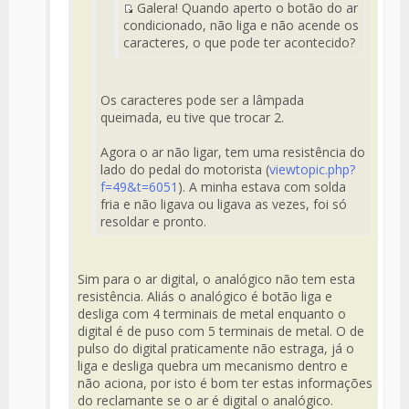
Galera! Quando aperto o botão do ar
Mensaje
Fuente
condicionado, não liga e não acende os
del
caracteres, o que pode ter acontecido?
Mensaje
Os caracteres pode ser a lâmpada
queimada, eu tive que trocar 2.
Agora o ar não ligar, tem uma resistência do
lado do pedal do motorista (
viewtopic.php?
f=49&t=6051
). A minha estava com solda
fria e não ligava ou ligava as vezes, foi só
resoldar e pronto.
Sim para o ar digital, o analógico não tem esta
resistência. Aliás o analógico é botão liga e
desliga com 4 terminais de metal enquanto o
digital é de puso com 5 terminais de metal. O de
pulso do digital praticamente não estraga, já o
liga e desliga quebra um mecanismo dentro e
não aciona, por isto é bom ter estas informações
do reclamante se o ar é digital o analógico.