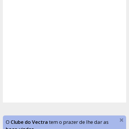
O
Clube do Vectra
tem o prazer de lhe dar as