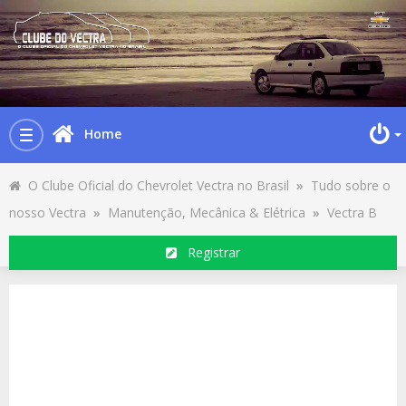
Home
Toggle
navigation
O Clube Oficial do Chevrolet Vectra no Brasil
»
Tudo sobre o
nosso Vectra
»
Manutenção, Mecânica & Elétrica
»
Vectra B
Registrar