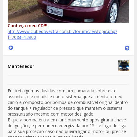
Conheça meu CD!!!!
http://www.clubedovectra.com.br/forum/viewtopic.php?
f=70&t=13900
Mantenedor
Eu tirei algumas dúvidas com um camarada sobre este
assunto , ele me disse que o sistema que alimenta o meu
carro e composto por bomba de combustível original dentro
do tanque + regulador de pressão que mantém o sistema
pressurizado mesmo com motor desligado.
E que a bomba entra em funcionamento após girar a chave
de ignição , e permanece energizada por 15s. e logo desliga
para sua proteção caso não queira ligar o motor ou precise