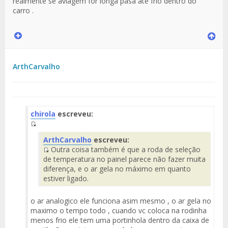
realmente se aviagem for longa pasa ate frio dentro do
carro .
ArthCarvalho
chirola
escreveu:
Fuente
ArthCarvalho
escreveu:
del
Outra coisa também é que a roda de seleção
Mensaje
Fuente
de temperatura no painel parece não fazer muita
del
diferença, e o ar gela no máximo em quanto
Mensaje
estiver ligado.
o ar analogico ele funciona asim mesmo , o ar gela no
maximo o tempo todo , cuando vc coloca na rodinha
menos frio ele tem uma portinhola dentro da caixa de