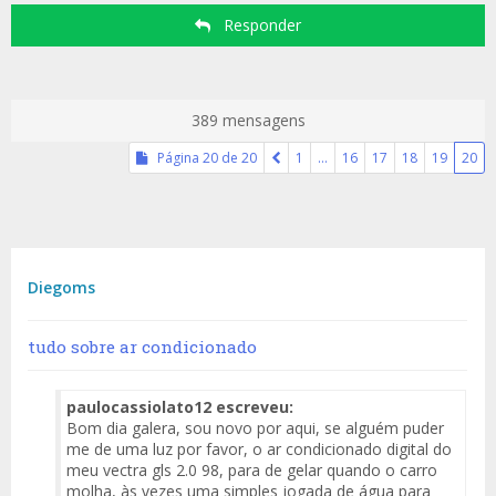
Responder
389 mensagens
Página
20
de
20
1
…
16
17
18
19
20
Diegoms
tudo sobre ar condicionado
paulocassiolato12 escreveu:
Bom dia galera, sou novo por aqui, se alguém puder
me de uma luz por favor, o ar condicionado digital do
meu vectra gls 2.0 98, para de gelar quando o carro
molha, às vezes uma simples jogada de água para