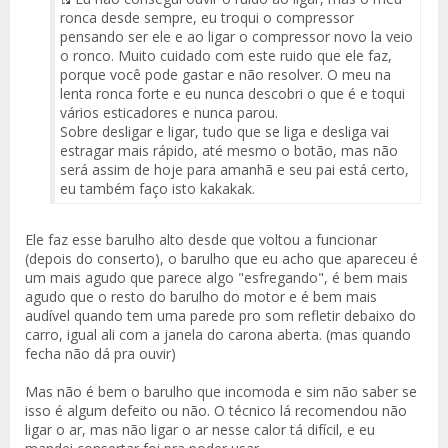
Fuente
ronca desde sempre, eu troqui o compressor
del
pensando ser ele e ao ligar o compressor novo la veio
Mensaje
o ronco. Muito cuidado com este ruido que ele faz,
porque você pode gastar e não resolver. O meu na
lenta ronca forte e eu nunca descobri o que é e toqui
vários esticadores e nunca parou.
Sobre desligar e ligar, tudo que se liga e desliga vai
estragar mais rápido, até mesmo o botão, mas não
será assim de hoje para amanhã e seu pai está certo,
eu também faço isto kakakak.
Ele faz esse barulho alto desde que voltou a funcionar
(depois do conserto), o barulho que eu acho que apareceu é
um mais agudo que parece algo "esfregando", é bem mais
agudo que o resto do barulho do motor e é bem mais
audível quando tem uma parede pro som refletir debaixo do
carro, igual ali com a janela do carona aberta. (mas quando
fecha não dá pra ouvir)
Mas não é bem o barulho que incomoda e sim não saber se
isso é algum defeito ou não. O técnico lá recomendou não
ligar o ar, mas não ligar o ar nesse calor tá difícil, e eu