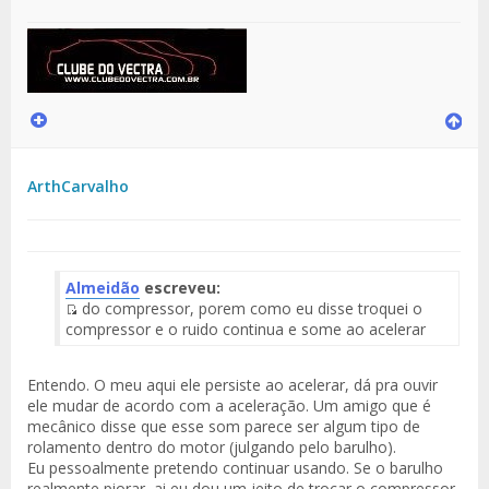
ArthCarvalho
Almeidão
escreveu:
do compressor, porem como eu disse troquei o
Fuente
compressor e o ruido continua e some ao acelerar
del
Mensaje
Entendo. O meu aqui ele persiste ao acelerar, dá pra ouvir
ele mudar de acordo com a aceleração. Um amigo que é
mecânico disse que esse som parece ser algum tipo de
rolamento dentro do motor (julgando pelo barulho).
Eu pessoalmente pretendo continuar usando. Se o barulho
realmente piorar, ai eu dou um jeito de trocar o compressor.