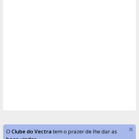
O
Clube do Vectra
tem o prazer de lhe dar as