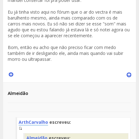
mandei consertar foi pra poder usar.
Eu já tinha visto aqui no fórum que o ar do vectra é mais
barulhento mesmo, ainda mais comparado com os de
carros mais novos. Eu só não sei dizer se esse "som" mais
agudo que eu estou falando já estava lá e só notei agora ou
se ele começou a aparecer recentemente.
Bom, então eu acho que não preciso ficar com medo
também de ir desligando ele, ainda mais quando vai subir
morro ou ultrapassar.
Almeidão
ArthCarvalho
escreveu:
Fuente
Almeidão
escreveu:
del