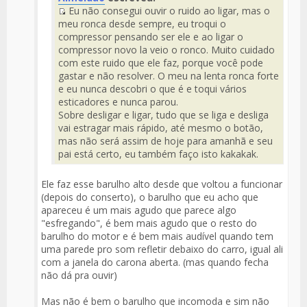
Eu não consegui ouvir o ruido ao ligar, mas o
Mensaje
Fuente
meu ronca desde sempre, eu troqui o
del
compressor pensando ser ele e ao ligar o
Mensaje
compressor novo la veio o ronco. Muito cuidado
com este ruido que ele faz, porque você pode
gastar e não resolver. O meu na lenta ronca forte
e eu nunca descobri o que é e toqui vários
esticadores e nunca parou.
Sobre desligar e ligar, tudo que se liga e desliga
vai estragar mais rápido, até mesmo o botão,
mas não será assim de hoje para amanhã e seu
pai está certo, eu também faço isto kakakak.
Ele faz esse barulho alto desde que voltou a funcionar
(depois do conserto), o barulho que eu acho que
apareceu é um mais agudo que parece algo
"esfregando", é bem mais agudo que o resto do
barulho do motor e é bem mais audível quando tem
uma parede pro som refletir debaixo do carro, igual ali
com a janela do carona aberta. (mas quando fecha
não dá pra ouvir)
Mas não é bem o barulho que incomoda e sim não