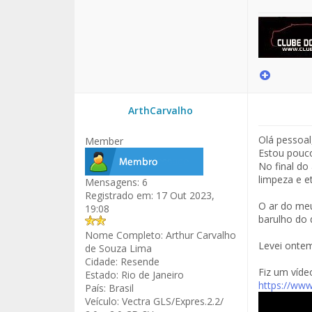
ArthCarvalho
Olá pessoal
Member
Estou pouc
No final do
limpeza e et
Mensagens:
6
Registrado em:
17 Out 2023,
O ar do meu
19:08
barulho do 
Nome Completo:
Arthur Carvalho
Levei onte
de Souza Lima
Cidade:
Resende
Fiz um víde
Estado:
Rio de Janeiro
https://ww
País:
Brasil
Veículo:
Vectra GLS/Expres.2.2/