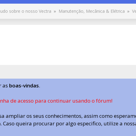
udo sobre o nosso Vectra
»
Manutenção, Mecânica & Elétrica
»
V
r as
boas-vindas
.
enha de acesso para continuar usando o fórum!
a ampliar os seus conhecimentos, assim como esperamo
 Caso queira procurar por algo especifico, utilize a nos