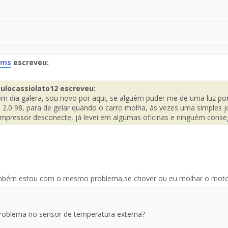
oms
escreveu:
te
ulocassiolato12 escreveu:
m dia galera, sou novo por aqui, se alguém puder me de uma luz por 
saje
s 2.0 98, para de gelar quando o carro molha, às vezes uma simples j
mpressor desconecte, já levei em algumas oficinas e ninguém conse
mbém estou com o mesmo problema,se chover ou eu molhar o motor
roblema no sensor de temperatura externa?