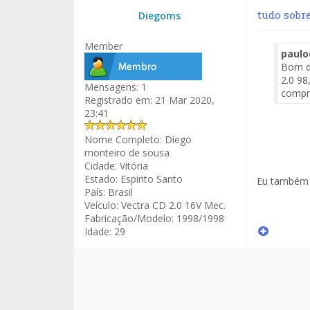
tudo sobr
Diegoms
Member
paulo
Bom di
2.0 98
Mensagens:
1
compre
Registrado em:
21 Mar 2020,
23:41
Nome Completo:
Diego
monteiro de sousa
Cidade:
Vitória
Estado:
Espirito Santo
Eu também 
País:
Brasil
Veículo:
Vectra CD 2.0 16V Mec.
Fabricação/Modelo:
1998/1998
Idade:
29