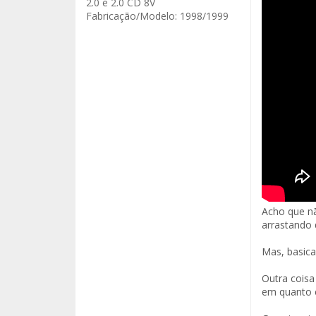
2.0 e 2.0 CD 8V
Fabricação/Modelo:
1998/1999
Acho que nã
arrastando 
Mas, basica
Outra coisa
em quanto e