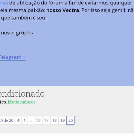
ras
de utilização do fórum a fim de evitarmos qualquer 
 pela mesma paixão:
nosso Vectra
. Por isso seja gentil,
 que também é seu.
s nosso grupos
Telegram ~
condicionado
ico
,
Moderadores
20
de
20
1
…
16
17
18
19
20