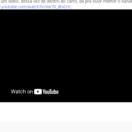
 um vídeo, dessa vez de dentro do carro, dá pra ouvir melhor o barul
w.youtube.com/watch?v=Vw70_dtxOYc