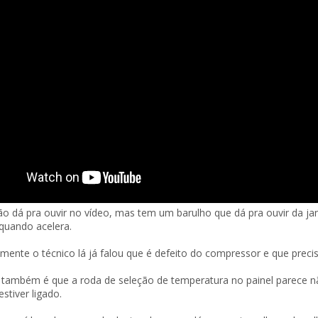
o dá pra ouvir no vídeo, mas tem um barulho que dá pra ouvir da ja
quando acelera.
mente o técnico lá já falou que é defeito do compressor e que precis
 também é que a roda de seleção de temperatura no painel parece nã
stiver ligado.