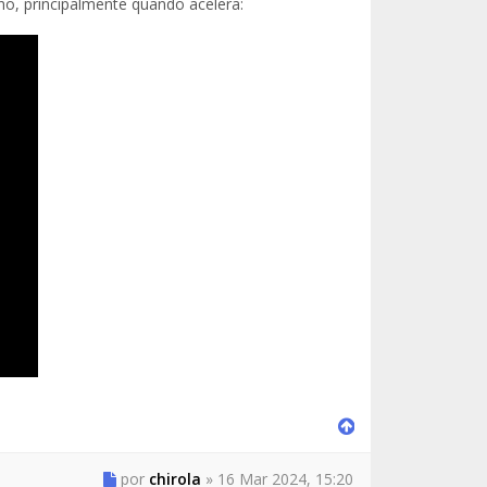
ho, principalmente quando acelera:
por
chirola
»
16 Mar 2024, 15:20