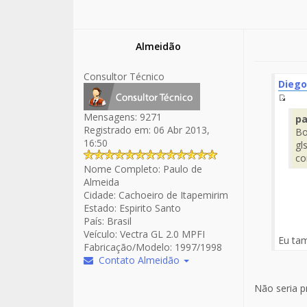
Almeidão
Consultor Técnico
Dieg
Fuen
Mensagens:
9271
pa
del
Registrado em:
06 Abr 2013,
Bo
Men
16:50
gl
co
Nome Completo:
Paulo de
Almeida
Cidade:
Cachoeiro de Itapemirim
Estado:
Espirito Santo
País:
Brasil
Veículo:
Vectra GL 2.0 MPFI
Eu ta
Fabricação/Modelo:
1997/1998
Contato Almeidão
Não seria p