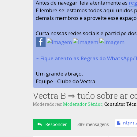
Antes de navegar, leia atentamente as
reg
E lembre-se: estamos todos aqui unidos
demais membros e aproveite esse espaço
Curta nossas redes sociais e participe do
~ Fique atento as Regras do WhatsApp/
Um grande abraço,
Equipe - Clube do Vectra
Vectra B
⇒
tudo sobre ar 
Moderadores:
Moderador Sênior
,
Consultor Técn
Página
Responder
389 mensagens