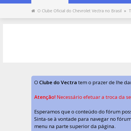
O Clube Oficial do Chevrolet Vectra no Brasil
»
T
O
Clube do Vectra
tem o prazer de lhe da
Atenção!
Necessário efetuar a troca da s
Esperamos que o conteúdo do fórum poss
Sinta-se à vontade para navegar no fórum.
menu na parte superior da página.