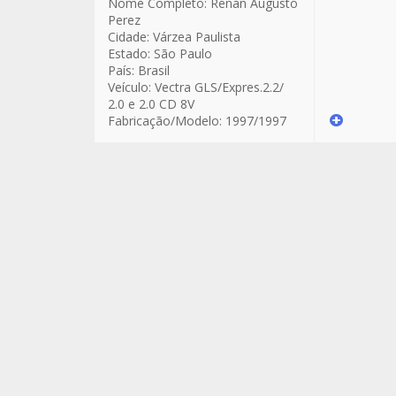
Nome Completo:
Renan Augusto
Perez
Cidade:
Várzea Paulista
Estado:
São Paulo
País:
Brasil
Veículo:
Vectra GLS/Expres.2.2/
2.0 e 2.0 CD 8V
Fabricação/Modelo:
1997/1997