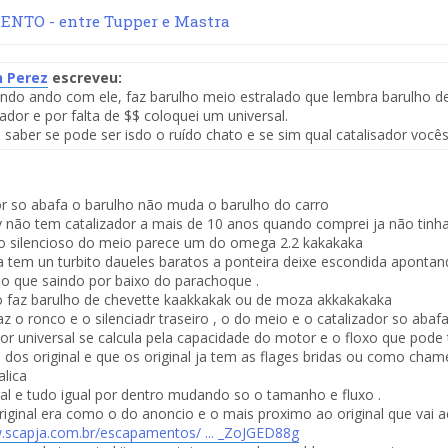
NTO - entre Tupper e Mastra
 Perez
escreveu:
do ando com ele, faz barulho meio estralado que lembra barulho d
te
sador e por falta de $$ coloquei um universal.
 saber se pode ser isdo o ruído chato e se sim qual catalisador vo
saje
or so abafa o barulho não muda o barulho do carro
 não tem catalizador a mais de 10 anos quando comprei ja não tinh
 o silencioso do meio parece um do omega 2.2 kakakaka
ra tem un turbito daueles baratos a ponteira deixe escondida apontan
o que saindo por baixo do parachoque .
 faz barulho de chevette kaakkakak ou de moza akkakakaka
az o ronco e o silenciadr traseiro , o do meio e o catalizador so aba
dor universal se calcula pela capacidade do motor e o floxo que pode
dos original e que os original ja tem as flages bridas ou como cham
alica
al e tudo igual por dentro mudando so o tamanho e fluxo .
original era como o do anoncio e o mais proximo ao original que vai a
.scapja.com.br/escapamentos/ ... _ZoJGED88g