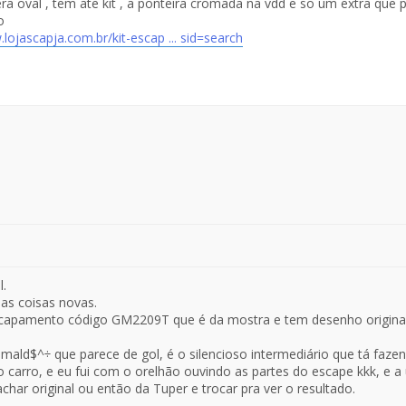
ra oval , tem ate kit , a ponteira cromada na vdd e so um extra que
o
lojascapja.com.br/kit-escap ... sid=search
l.
as coisas novas.
pamento código GM2209T que é da mostra e tem desenho original pa
 mald$^÷ que parece de gol, é o silencioso intermediário que tá fazen
o carro, e eu fui com o orelhão ouvindo as partes do escape kkk, e a ú
char original ou então da Tuper e trocar pra ver o resultado.