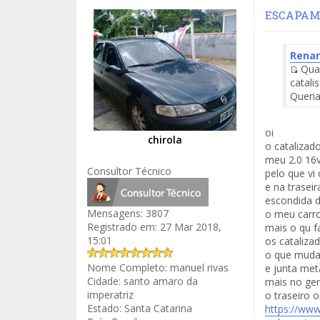
ESCAPAME
Renan
Quan
Fuen
catali
del
Queria
Men
oi
chirola
o catalizad
meu 2.0 16v
Consultor Técnico
pelo que vi
e na trasei
escondida d
Mensagens:
3807
o meu carro
Registrado em:
27 Mar 2018,
mais o qu f
15:01
os cataliza
o que muda 
Nome Completo:
manuel rivas
e junta met
Cidade:
santo amaro da
mais no ger
imperatriz
o traseiro 
Estado:
Santa Catarina
https://www