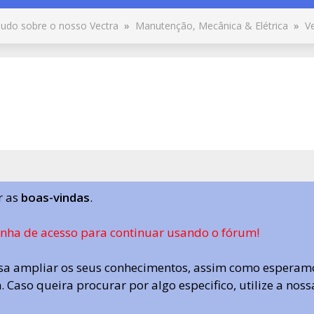
udo sobre o nosso Vectra
»
Manutenção, Mecânica & Elétrica
»
V
r as
boas-vindas
.
enha de acesso para continuar usando o fórum!
a ampliar os seus conhecimentos, assim como esperamo
 Caso queira procurar por algo especifico, utilize a nos