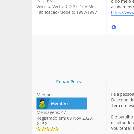
País:
Brasil
o do meio e
Veículo:
Vectra CD 2.0 16V Mec.
acabament
Fabricação/Modelo:
1997/1997
https://www.
Renan Perez
Fala pessoa
Member
Descobri du
Tem um esca
Mensagens:
47
E o barulho
Registrado em:
09 Nov 2020,
e soltando 
21:52
Vou tentar a