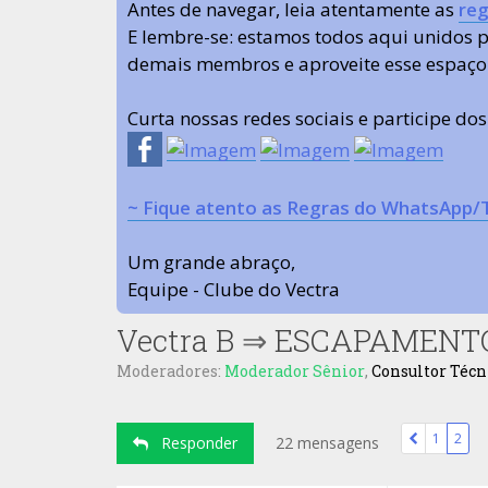
Antes de navegar, leia atentamente as
reg
E lembre-se: estamos todos aqui unidos
demais membros e aproveite esse espaço
Curta nossas redes sociais e participe do
~ Fique atento as Regras do WhatsApp/
Um grande abraço,
Equipe - Clube do Vectra
Vectra B
⇒
ESCAPAMENTO -
Moderadores:
Moderador Sênior
,
Consultor Técn
1
2
Responder
22 mensagens