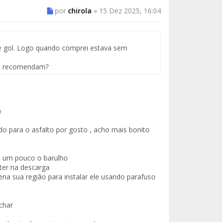
por
chirola
»
15 Dez 2025, 16:04
e gol. Logo quando comprei estava sem
cês recomendam?
a
do para o asfalto por gosto , acho mais bonito
fa um pouco o barulho
 ter na descarga
ena sua região para instalar ele usando parafuso
char