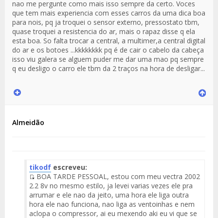
nao me pergunte como mais isso sempre da certo. Voces
que tem mais experiencia com esses carros da uma dica boa
para nois, pq ja troquei o sensor externo, pressostato tbm,
quase troquei a resistencia do ar, mais o rapaz disse q ela
esta boa. So falta trocar a central, a multimer,a central digital
do ar e os botoes ...kkkkkkkk pq é de cair o cabelo da cabeça
isso viu galera se alguem puder me dar uma mao pq sempre
q eu desligo o carro ele tbm da 2 traços na hora de desligar...
Almeidão
tikodf
escreveu:
BOA TARDE PESSOAL, estou com meu vectra 2002
Fuente
2.2 8v no mesmo estilo, ja levei varias vezes ele pra
del
arrumar e ele nao da jeito, uma hora ele liga outra
Mensaje
hora ele nao funciona, nao liga as ventoinhas e nem
aclopa o compressor, ai eu mexendo aki eu vi que se