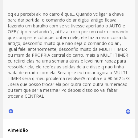
oq eu percebi aki no carro é que... Quando vc ligar a chave
para dar partida, o comando do ar digital antigo ficava
fazendo um barulho com se vc tivesse apertado o AUTO e
OFF ( tipo resetando ) , ai fiz a troca por um outro comando
que comprei e coloquei ontem nele, ele faz a msm coisa do
antigo, desconfio muito que nao seja o comando do ar ,
igual falei anteriormente, desconfio muito da MULTI TIMER
ou msm da PROPRIA central do carro, mais a MULTI TIMER
eu retirei elas ha uma semana atras e levei num rapaz para
ressoldar ela, ele reefez as soldas dela e disse q nao tinha
nada de errado com ela. Sera q se eu trocar agora a MULTI
TIMER sera q meu problema resolve?A minha é a 90 562 573
, sera que posso trocar ela por outra com outra numeracao
ou tem que ser a mesma? Pq depois disso so vai faltar
trocar a CENTRAL
Almeidão