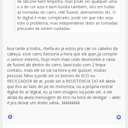
de silicone bem limpinha, mas pode ser qualquer uma
e a de cor azul é bem bonita também, isto em todas
as tomadas do carro, relê fusivel, aterramento etc. O
Ar digital é mais complicado, pode ser que não seja
este o problema, mas independente disto as tomadas
precisam de serem cuidadas.
boa tarde a todos, chefia eu ja estou pra cair os cabelos da
cabeça, esse carro funciona a hora que ele quer,ja comprei
o sensor externo, hoje msm mais cedo desmontei a caixa
de fusivel aki dentro do carro, lavei tudo com 2 limpa
contato, mais ele so vai na hora q ele quuiser, muitas
pessoas falou q pode ser os botoes do ECO ou
RECICLADOR de ar, pode ser a RESISTENCIA DO AR akela
que fica ao lado do pe do motorista, ou a propria central
digital do ar digital, eu ja nem imagino oq pode ser, e ele
ainda da akela mensagem de erro na hora de desligar -- akilo
é pra deixar um doido sabia....kkkkkkkkk