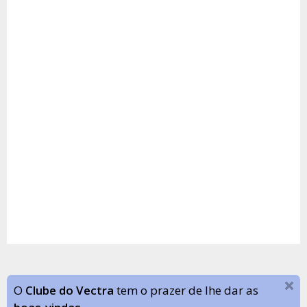
O
Clube do Vectra
tem o prazer de lhe dar as