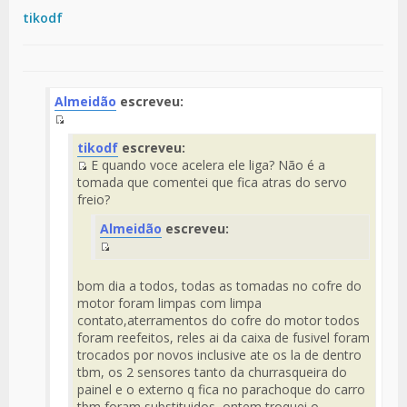
tikodf
Almeidão
escreveu:
Fuente
tikodf
escreveu:
del
E quando voce acelera ele liga? Não é a
Mensaje
Fuente
tomada que comentei que fica atras do servo
del
freio?
Mensaje
Almeidão
escreveu:
Fuente
del
bom dia a todos, todas as tomadas no cofre do
Mensaje
motor foram limpas com limpa
contato,aterramentos do cofre do motor todos
foram reefeitos, reles ai da caixa de fusivel foram
trocados por novos inclusive ate os la de dentro
tbm, os 2 sensores tanto da churrasqueira do
painel e o externo q fica no parachoque do carro
tbm foram substituidos, ontem troquei o