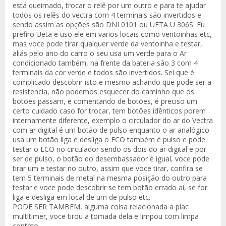
está queimado, trocar o relê por um outro e para te ajudar
todos os relês do vectra com 4 terminais são invertidos e
sendo assim as opções são DNI 0101 ou UETA U 306S. Eu
prefiro Ueta e uso ele em varios locais como ventoinhas etc,
mas voce pode tirar qualquer verde da ventoinha e testar,
aliás pelo ano do carro o seu usa um verde para o Ar
condicionado também, na frente da bateria são 3 com 4
terminais da cor verde e todos são invertidos. Sei que é
complicado descobrir isto e mesmo achando que pode ser a
resistencia, não podemos esquecer do caminho que os
botões passam, e comentando de botões, é preciso um
certo cuidado caso for trocar, tem botões idênticos porem
internamente diferente, exemplo o circulador do ar do Vectra
com ar digital é um botão de pulso enquanto o ar analógico
usa um botão liga e desliga o ECO também é pulso e pode
testar o ECO no circulador sendo os dois do ar digital e por
ser de pulso, o botão do desembassador é igual, voce pode
tirar um e testar no outro, assim que voce tirar, confira se
tem 5 terminais de metal na mesma posição do outro para
testar e voce pode descobrir se tem botão errado ai, se for
liga e desliga em local de um de pulso etc.
PODE SER TAMBEM, alguma coisa relacionada a plac
multitimer, voce tirou a tomada dela e limpou com limpa
contato.