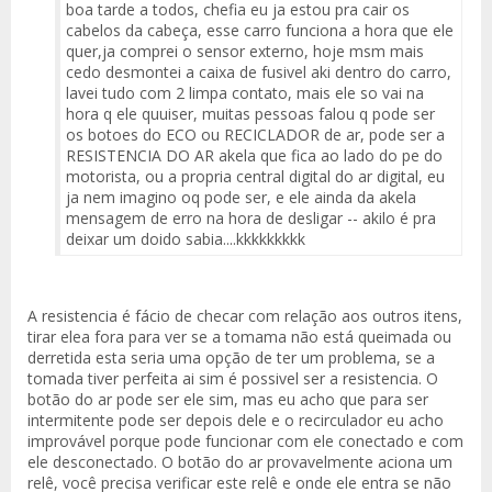
boa tarde a todos, chefia eu ja estou pra cair os
cabelos da cabeça, esse carro funciona a hora que ele
quer,ja comprei o sensor externo, hoje msm mais
cedo desmontei a caixa de fusivel aki dentro do carro,
lavei tudo com 2 limpa contato, mais ele so vai na
hora q ele quuiser, muitas pessoas falou q pode ser
os botoes do ECO ou RECICLADOR de ar, pode ser a
RESISTENCIA DO AR akela que fica ao lado do pe do
motorista, ou a propria central digital do ar digital, eu
ja nem imagino oq pode ser, e ele ainda da akela
mensagem de erro na hora de desligar -- akilo é pra
deixar um doido sabia....kkkkkkkkk
A resistencia é fácio de checar com relação aos outros itens,
tirar elea fora para ver se a tomama não está queimada ou
derretida esta seria uma opção de ter um problema, se a
tomada tiver perfeita ai sim é possivel ser a resistencia. O
botão do ar pode ser ele sim, mas eu acho que para ser
intermitente pode ser depois dele e o recirculador eu acho
improvável porque pode funcionar com ele conectado e com
ele desconectado. O botão do ar provavelmente aciona um
relê, você precisa verificar este relê e onde ele entra se não