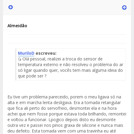
Almeidão
MuriloD
escreveu:
Olá pessoal, realizei a troca do sensor de
Fuente
temperatura externo e não resolveu o problema do ar
del
só ligar quando quer, vocês tem mais alguma ideia do
Mensaje
que pode ser ?
Eu tive um problema pareceido, porem o meu ligava só na
alta e em marcha lenta desligava. Era a tomada retangular
que fica ali perto do servofreio, desmontei ela e na hora
achei que nem fosse porque estava toda brilhando, remontei
e voltou a funcionar. Lpogico depois disto eu desmonte
outra vez e passei nos pinos graxa de silicone e nunca mais
deu defeito. Esta tomada vem com uma travinha eu até