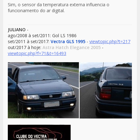
Sim, o sensor da temperatura externa influencia o
funcionamento do ar digital.
JULIANO
-
ago/2008 à set/2011: Gol LS 1986
set/2011 à set/2017:
Vectra GLS 1995
-
viewtopic.php?t=217
out/2017 à hoje:
Astra Hatch Elegance 2005
-
viewtopic.php?f=71&t=16493