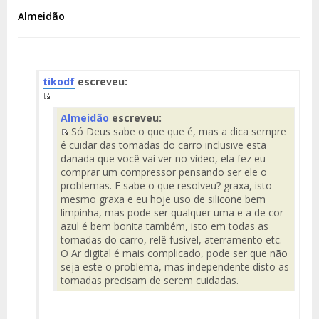
Almeidão
tikodf
escreveu:
Fuente
Almeidão
escreveu:
del
Só Deus sabe o que que é, mas a dica sempre
Mensaje
Fuente
é cuidar das tomadas do carro inclusive esta
del
danada que você vai ver no video, ela fez eu
Mensaje
comprar um compressor pensando ser ele o
problemas. E sabe o que resolveu? graxa, isto
mesmo graxa e eu hoje uso de silicone bem
limpinha, mas pode ser qualquer uma e a de cor
azul é bem bonita também, isto em todas as
tomadas do carro, relê fusivel, aterramento etc.
O Ar digital é mais complicado, pode ser que não
seja este o problema, mas independente disto as
tomadas precisam de serem cuidadas.