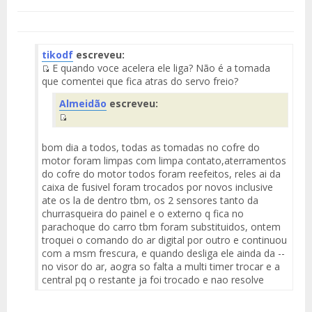
tikodf
escreveu:
E quando voce acelera ele liga? Não é a tomada
Fuente
que comentei que fica atras do servo freio?
del
Almeidão
escreveu:
Mensaje
Fuente
del
bom dia a todos, todas as tomadas no cofre do
Mensaje
motor foram limpas com limpa contato,aterramentos
do cofre do motor todos foram reefeitos, reles ai da
caixa de fusivel foram trocados por novos inclusive
ate os la de dentro tbm, os 2 sensores tanto da
churrasqueira do painel e o externo q fica no
parachoque do carro tbm foram substituidos, ontem
troquei o comando do ar digital por outro e continuou
com a msm frescura, e quando desliga ele ainda da --
no visor do ar, aogra so falta a multi timer trocar e a
central pq o restante ja foi trocado e nao resolve