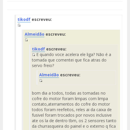
tikodf
escreveu:
Fuente
Almeidão
escreveu:
del
Mensaje
Fuente
tikodf
escreveu:
del
E quando voce acelera ele liga? Não é a
Mensaje
Fuente
tomada que comentei que fica atras do
del
servo freio?
Mensaje
Almeidão
escreveu:
Fuente
del
bom dia a todos, todas as tomadas no
Mensaje
cofre do motor foram limpas com limpa
contato,aterramentos do cofre do motor
todos foram reefeitos, reles ai da caixa de
fusivel foram trocados por novos inclusive
ate os la de dentro tbm, os 2 sensores tanto
da churrasqueira do painel e o externo q fica