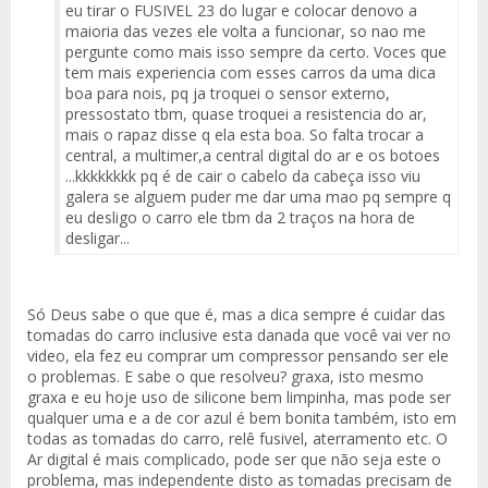
eu tirar o FUSIVEL 23 do lugar e colocar denovo a
maioria das vezes ele volta a funcionar, so nao me
pergunte como mais isso sempre da certo. Voces que
tem mais experiencia com esses carros da uma dica
boa para nois, pq ja troquei o sensor externo,
pressostato tbm, quase troquei a resistencia do ar,
mais o rapaz disse q ela esta boa. So falta trocar a
central, a multimer,a central digital do ar e os botoes
...kkkkkkkk pq é de cair o cabelo da cabeça isso viu
galera se alguem puder me dar uma mao pq sempre q
eu desligo o carro ele tbm da 2 traços na hora de
desligar...
Só Deus sabe o que que é, mas a dica sempre é cuidar das
tomadas do carro inclusive esta danada que você vai ver no
video, ela fez eu comprar um compressor pensando ser ele
o problemas. E sabe o que resolveu? graxa, isto mesmo
graxa e eu hoje uso de silicone bem limpinha, mas pode ser
qualquer uma e a de cor azul é bem bonita também, isto em
todas as tomadas do carro, relê fusivel, aterramento etc. O
Ar digital é mais complicado, pode ser que não seja este o
problema, mas independente disto as tomadas precisam de