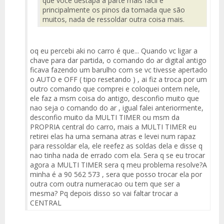
que voce destapa a parte mais fácil e
principalmente os pinos da tomada que são
muitos, nada de ressoldar outra coisa mais.
oq eu percebi aki no carro é que... Quando vc ligar a
chave para dar partida, o comando do ar digital antigo
ficava fazendo um barulho com se vc tivesse apertado
o AUTO e OFF ( tipo resetando ) , ai fiz a troca por um
outro comando que comprei e coloquei ontem nele,
ele faz a msm coisa do antigo, desconfio muito que
nao seja o comando do ar , igual falei anteriormente,
desconfio muito da MULTI TIMER ou msm da
PROPRIA central do carro, mais a MULTI TIMER eu
retirei elas ha uma semana atras e levei num rapaz
para ressoldar ela, ele reefez as soldas dela e disse q
nao tinha nada de errado com ela. Sera q se eu trocar
agora a MULTI TIMER sera q meu problema resolve?A
minha é a 90 562 573 , sera que posso trocar ela por
outra com outra numeracao ou tem que ser a
mesma? Pq depois disso so vai faltar trocar a
CENTRAL