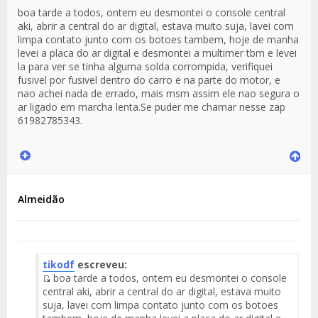
boa tarde a todos, ontem eu desmontei o console central
aki, abrir a central do ar digital, estava muito suja, lavei com
limpa contato junto com os botoes tambem, hoje de manha
levei a placa do ar digital e desmontei a multimer tbm e levei
la para ver se tinha alguma solda corrompida, verifiquei
fusivel por fusivel dentro do carro e na parte do motor, e
nao achei nada de errado, mais msm assim ele nao segura o
ar ligado em marcha lenta.Se puder me chamar nesse zap
61982785343.
Almeidão
tikodf
escreveu:
boa tarde a todos, ontem eu desmontei o console
Fuente
central aki, abrir a central do ar digital, estava muito
del
suja, lavei com limpa contato junto com os botoes
Mensaje