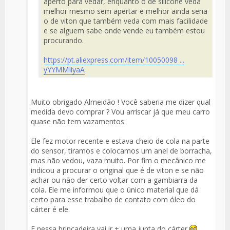
aperto para vedar, enquanto o de silicone veda
melhor mesmo sem apertar e melhor ainda seria
o de viton que também veda com mais facilidade
e se alguem sabe onde vende eu também estou
procurando.
https://pt.aliexpress.com/item/10050098 ...
yYYMMIiyaA
Muito obrigado Almeidão ! Você saberia me dizer qual
medida devo comprar ? Vou arriscar já que meu carro
quase não tem vazamentos.
Ele fez motor recente e estava cheio de cola na parte
do sensor, tiramos e colocamos um anel de borracha,
mas não vedou, vaza muito. Por fim o mecânico me
indicou a procurar o original que é de viton e se não
achar ou não der certo voltar com a gambiarra da
cola. Ele me informou que o único material que dá
certo para esse trabalho de contato com óleo do
cárter é ele.
E nessa brincadeira vai ir + uma junta do cárter
.