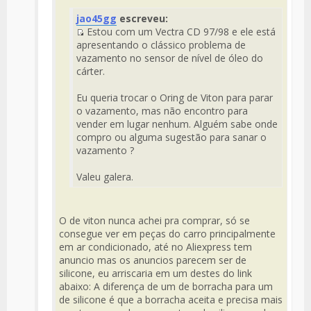
Fuente
jao45gg
escreveu:
del
Estou com um Vectra CD 97/98 e ele está
Mensaje
Fuente
apresentando o clássico problema de
del
vazamento no sensor de nível de óleo do
Mensaje
cárter.
Eu queria trocar o Oring de Viton para parar
o vazamento, mas não encontro para
vender em lugar nenhum. Alguém sabe onde
compro ou alguma sugestão para sanar o
vazamento ?
Valeu galera.
O de viton nunca achei pra comprar, só se
consegue ver em peças do carro principalmente
em ar condicionado, até no Aliexpress tem
anuncio mas os anuncios parecem ser de
silicone, eu arriscaria em um destes do link
abaixo: A diferença de um de borracha para um
de silicone é que a borracha aceita e precisa mais