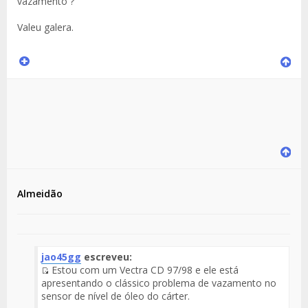
vazamento ?
Valeu galera.
Almeidão
jao45gg
escreveu:
Estou com um Vectra CD 97/98 e ele está
Fuente
apresentando o clássico problema de vazamento no
del
sensor de nível de óleo do cárter.
Mensaje