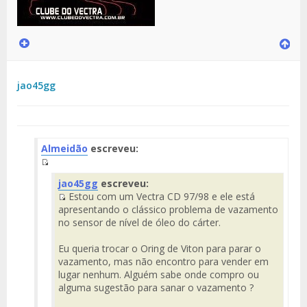
jao45gg
Almeidão
escreveu:
Fuente
jao45gg
escreveu:
del
Estou com um Vectra CD 97/98 e ele está
Mensaje
Fuente
apresentando o clássico problema de vazamento
del
no sensor de nível de óleo do cárter.
Mensaje
Eu queria trocar o Oring de Viton para parar o
vazamento, mas não encontro para vender em
lugar nenhum. Alguém sabe onde compro ou
alguma sugestão para sanar o vazamento ?