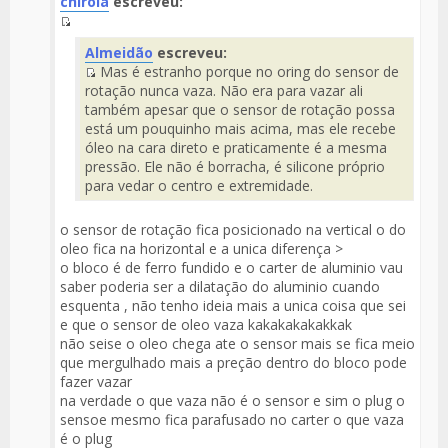
chirola
escreveu:
Fuente
Almeidão
escreveu:
del
Mas é estranho porque no oring do sensor de
Mensaje
Fuente
rotação nunca vaza. Não era para vazar ali
del
também apesar que o sensor de rotação possa
Mensaje
está um pouquinho mais acima, mas ele recebe
óleo na cara direto e praticamente é a mesma
pressão. Ele não é borracha, é silicone próprio
para vedar o centro e extremidade.
o sensor de rotação fica posicionado na vertical o do
oleo fica na horizontal e a unica diferença >
o bloco é de ferro fundido e o carter de aluminio vau
saber poderia ser a dilatação do aluminio cuando
esquenta , não tenho ideia mais a unica coisa que sei
e que o sensor de oleo vaza kakakakakakkak
não seise o oleo chega ate o sensor mais se fica meio
que mergulhado mais a preção dentro do bloco pode
fazer vazar
na verdade o que vaza não é o sensor e sim o plug o
sensoe mesmo fica parafusado no carter o que vaza
é o plug