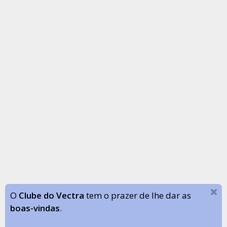
O
Clube do Vectra
tem o prazer de lhe dar as
boas-vindas
.