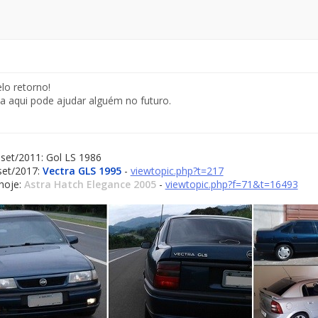
lo retorno!
a aqui pode ajudar alguém no futuro.
set/2011: Gol LS 1986
set/2017:
Vectra GLS 1995
-
viewtopic.php?t=217
hoje:
Astra Hatch Elegance 2005
-
viewtopic.php?f=71&t=16493