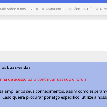
udo sobre o nosso Vectra
»
Manutenção, Mecânica & Elétrica
»
V
r as
boas-vindas
.
enha de acesso para continuar usando o fórum!
a ampliar os seus conhecimentos, assim como esperamo
 Caso queira procurar por algo especifico, utilize a nos