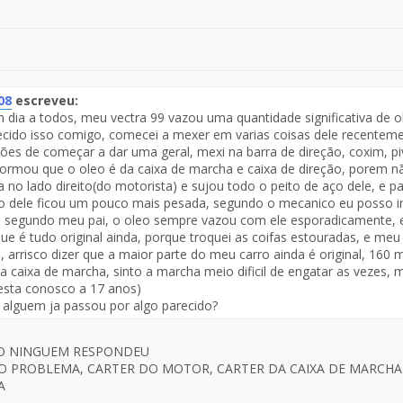
08
escreveu:
dia a todos, meu vectra 99 vazou uma quantidade significativa de o
te
cido isso comigo, comecei a mexer em varias coisas dele recenteme
ões de começar a dar uma geral, mexi na barra de direção, coxim, piv
saje
ormou que o oleo é da caixa de marcha e caixa de direção, porem 
a no lado direito(do motorista) e sujou todo o peito de aço dele, e p
o dele ficou um pouco mais pesada, segundo o mecanico eu posso i
segundo meu pai, o oleo sempre vazou com ele esporadicamente, e
que é tudo original ainda, porque troquei as coifas estouradas, e me
, arrisco dizer que a maior parte do meu carro ainda é original, 160 mi
a caixa de marcha, sinto a marcha meio dificil de engatar as vezes
esta conosco a 17 anos)
 alguem ja passou por algo parecido?
O NINGUEM RESPONDEU
O PROBLEMA, CARTER DO MOTOR, CARTER DA CAIXA DE MARCH
A