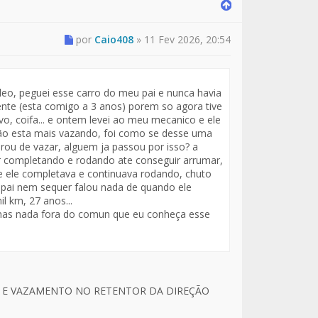
por
Caio408
»
11 Fev 2026, 20:54
leo, peguei esse carro do meu pai e nunca havia
nte (esta comigo a 3 anos) porem so agora tive
o, coifa... e ontem levei ao meu mecanico e ele
não esta mais vazando, foi como se desse uma
arou de vazar, alguem ja passou por isso? a
r completando e rodando ate conseguir arrumar,
 ele completava e continuava rodando, chuto
u pai nem sequer falou nada de quando ele
l km, 27 anos...
, mas nada fora do comun que eu conheça esse
A E VAZAMENTO NO RETENTOR DA DIREÇÃO