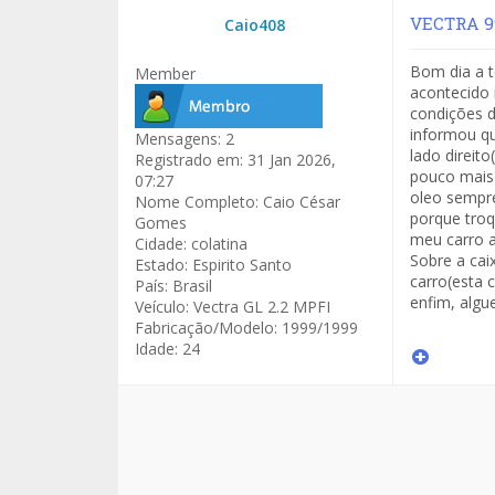
VECTRA 9
Caio408
Bom dia a t
Member
acontecido 
condições d
informou qu
Mensagens:
2
lado direit
Registrado em:
31 Jan 2026,
pouco mais
07:27
oleo sempre
Nome Completo:
Caio César
porque troq
Gomes
meu carro ai
Cidade:
colatina
Sobre a cai
Estado:
Espirito Santo
carro(esta 
País:
Brasil
enfim, algu
Veículo:
Vectra GL 2.2 MPFI
Fabricação/Modelo:
1999/1999
Idade:
24