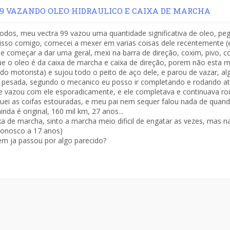
9 VAZANDO OLEO HIDRAULICO E CAIXA DE MARCHA
odos, meu vectra 99 vazou uma quantidade significativa de oleo, peg
isso comigo, comecei a mexer em varias coisas dele recentemente (
e começar a dar uma geral, mexi na barra de direção, coxim, pivo, c
e o oleo é da caixa de marcha e caixa de direção, porem não esta 
o(do motorista) e sujou todo o peito de aço dele, e parou de vazar, a
 pesada, segundo o mecanico eu posso ir completando e rodando at
 vazou com ele esporadicamente, e ele completava e continuava roda
uei as coifas estouradas, e meu pai nem sequer falou nada de quando
nda é original, 160 mil km, 27 anos...
xa de marcha, sinto a marcha meio dificil de engatar as vezes, mas
conosco a 17 anos)
em ja passou por algo parecido?