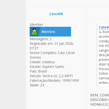
Caio408
Member
Caio4
Bom 
Fuen
aconte
Mensagens:
2
del
condiç
Registrado em:
31 Jan 2026,
Men
me inf
07:27
sangri
Nome Completo:
Caio César
direçã
Gomes
porem 
Cidade:
colatina
dizer 
Estado:
Espirito Santo
trocou
País:
Brasil
Sobre 
Veículo:
Vectra GL 2.2 MPFI
carro(
Fabricação/Modelo:
1999/1999
enfim,
Idade:
24
BEM, COM
DESCOBRI 
HIDRAULIC