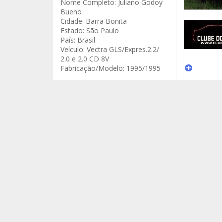
Nome Completo:
Juliano Godoy
Bueno
Cidade:
Barra Bonita
Estado:
São Paulo
País:
Brasil
Veículo:
Vectra GLS/Expres.2.2/
2.0 e 2.0 CD 8V
Fabricação/Modelo:
1995/1995