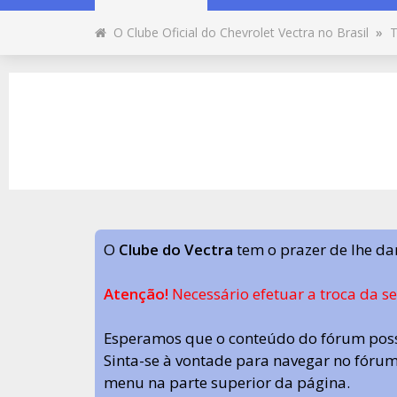
O Clube Oficial do Chevrolet Vectra no Brasil
»
T
O
Clube do Vectra
tem o prazer de lhe da
Atenção!
Necessário efetuar a troca da s
Esperamos que o conteúdo do fórum poss
Sinta-se à vontade para navegar no fórum.
menu na parte superior da página.