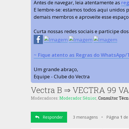
Antes de navegar, leia atentamente as
reg
E lembre-se: estamos todos aqui unidos
demais membros e aproveite esse espaço
Curta nossas redes sociais e participe do
~ Fique atento as Regras do WhatsApp/
Um grande abraço,
Equipe - Clube do Vectra
Vectra B
⇒
VECTRA 99 V
Moderadores:
Moderador Sênior
,
Consultor Técn
Responder
3 mensagens • Página
1
d