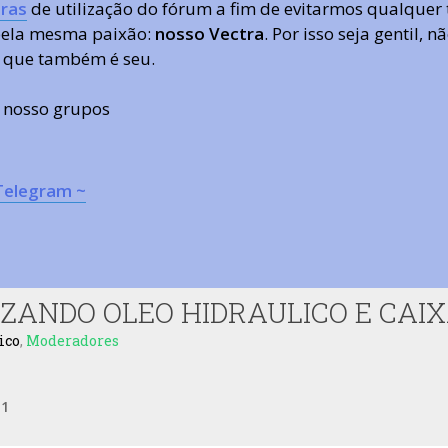
ras
de utilização do fórum a fim de evitarmos qualquer 
 pela mesma paixão:
nosso Vectra
. Por isso seja gentil,
 que também é seu.
s nosso grupos
Telegram ~
AZANDO OLEO HIDRAULICO E CAI
ico
,
Moderadores
e
1