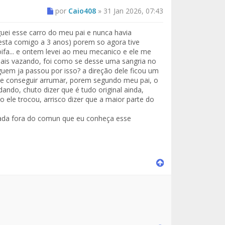
por
Caio408
»
31 Jan 2026, 07:43
uei esse carro do meu pai e nunca havia
esta comigo a 3 anos) porem so agora tive
oifa... e ontem levei ao meu mecanico e ele me
mais vazando, foi como se desse uma sangria no
lguem ja passou por isso? a direção dele ficou um
e conseguir arrumar, porem segundo meu pai, o
ndo, chuto dizer que é tudo original ainda,
 ele trocou, arrisco dizer que a maior parte do
 nada fora do comun que eu conheça esse