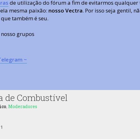
ras
de utilização do fórum a fim de evitarmos qualquer 
 pela mesma paixão:
nosso Vectra
. Por isso seja gentil,
 que também é seu.
s nosso grupos
Telegram ~
a de Combustível
ico
,
Moderadores
e
1