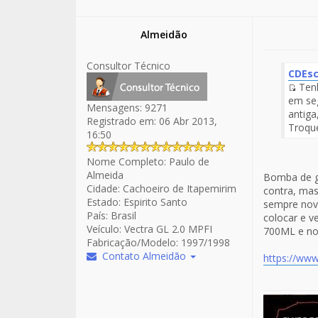
Almeidão
Consultor Técnico
CDEsc
Tenh
Fuen
em se
Mensagens:
9271
del
antiga
Registrado em:
06 Abr 2013,
Men
Troque
16:50
Nome Completo:
Paulo de
Almeida
Bomba de ga
Cidade:
Cachoeiro de Itapemirim
contra, mas
Estado:
Espirito Santo
sempre nova
País:
Brasil
colocar e v
Veículo:
Vectra GL 2.0 MPFI
700ML e no 
Fabricação/Modelo:
1997/1998
Contato Almeidão
https://ww