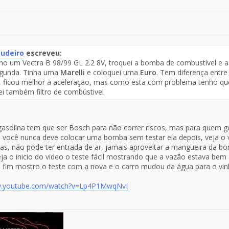
udeiro
escreveu:
o um Vectra B 98/99 GL 2.2 8V, troquei a bomba de combustível e a 
te
gunda. Tinha uma
Marelli
e coloquei uma
Euro
. Tem diferença entre 
, ficou melhor a aceleração, mas como esta com problema tenho que
saje
i também filtro de combústivel
solina tem que ser Bosch para não correr riscos, mas para quem g
 você nunca deve colocar uma bomba sem testar ela depois, veja o v
s, não pode ter entrada de ar, jamais aproveitar a mangueira da b
eja o inicio do video o teste fácil mostrando que a vazão estava be
fim mostro o teste com a nova e o carro mudou da água para o vin
w.youtube.com/watch?v=Lp4P1MwqNvI