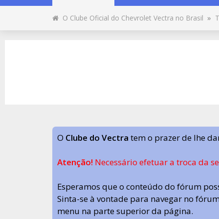
O Clube Oficial do Chevrolet Vectra no Brasil
»
T
O
Clube do Vectra
tem o prazer de lhe da
Atenção!
Necessário efetuar a troca da s
Esperamos que o conteúdo do fórum poss
Sinta-se à vontade para navegar no fórum.
menu na parte superior da página.