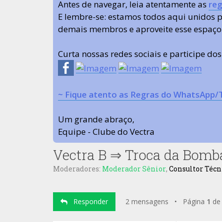
Antes de navegar, leia atentamente as
reg
E lembre-se: estamos todos aqui unidos
demais membros e aproveite esse espaço
Curta nossas redes sociais e participe do
~ Fique atento as Regras do WhatsApp/
Um grande abraço,
Equipe - Clube do Vectra
Vectra B
⇒
Troca da Bomb
Moderadores:
Moderador Sênior
,
Consultor Técn
Responder
2 mensagens • Página
1
d