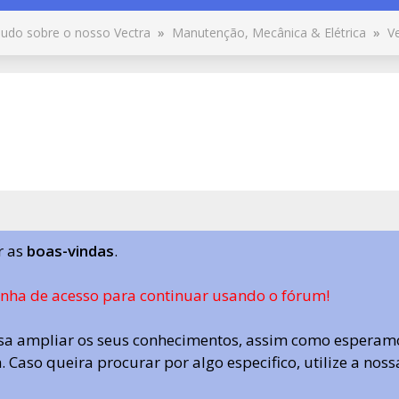
udo sobre o nosso Vectra
»
Manutenção, Mecânica & Elétrica
»
V
r as
boas-vindas
.
enha de acesso para continuar usando o fórum!
a ampliar os seus conhecimentos, assim como esperamo
 Caso queira procurar por algo especifico, utilize a nos