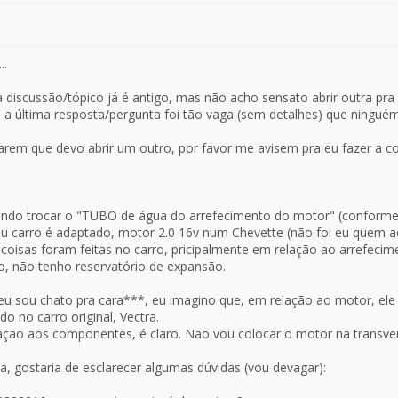
..
a discussão/tópico já é antigo, mas não acho sensato abrir outra pra 
 última resposta/pergunta foi tão vaga (sem detalhes) que ninguém
rem que devo abrir um outro, por favor me avisem pra eu fazer a coi
ndo trocar o "TUBO de água do arrefecimento do motor" (conforme d
carro é adaptado, motor 2.0 16v num Chevette (não foi eu quem ada
 coisas foram feitas no carro, pricipalmente em relação ao arrefecim
, não tenho reservatório de expansão.
 sou chato pra cara***, eu imagino que, em relação ao motor, ele
ado no carro original, Vectra.
ação aos componentes, é claro. Não vou colocar o motor na transver
, gostaria de esclarecer algumas dúvidas (vou devagar):