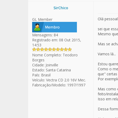
SirChico
Olá pessoal.
GL Member
sei que ess
Mesmo que a
Mensagens:
84
Registrado em:
08 Out 2015,
Mas se acha
14:53
Vamos lá...
Nome Completo:
Teodoro
Borges
Estou quere
Cidade:
Joinville
Como o meu 
Estado:
Santa Catarina
que" certas
País:
Brasil
Por exemplo
Veículo:
Vectra CD 2.0 16V Mec.
Fabricação/Modelo:
1997/1997
Mas como eu
feito/instal
Isso em rel
Dessa forma