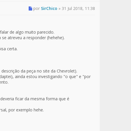
por
SirChico
»
31 Jul 2018, 11:38
falar de algo muito parecido.
 se atreveu a responder (hehehe).
sa certa.
escrição da peça no site da Chevrolet).
ptei), ainda estou investigando "o que" e "por
ento.
 deveria ficar da mesma forma que é
sal, por exemplo hehe.