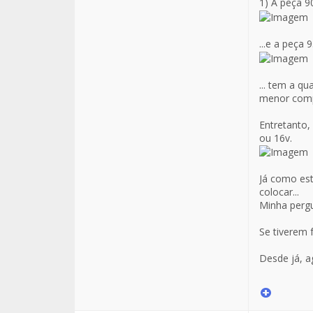
1) A peça 9
...e a peça
... tem a q
menor comp
Entretanto,
ou 16v.
Já como est
colocar...
Minha pergu
Se tiverem f
Desde já, a