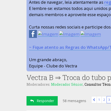
Antes de navegar, leia atentamente as
reg
E lembre-se: estamos todos aqui unidos
demais membros e aproveite esse espaço
Curta nossas redes sociais e participe do
~ Fique atento as Regras do WhatsApp/
Um grande abraço,
Equipe - Clube do Vectra
Vectra B
⇒
Troca do tubo p
Moderadores:
Moderador Sênior
,
Consultor Técn
1
2
3
Responder
58 mensagens