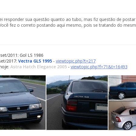
i responder sua questão quanto ao tubo, mas fiz questão de postar 
Você fez o correto postando aqui mesmo, pois se tratando do mesm
set/2011: Gol LS 1986
set/2017:
Vectra GLS 1995
-
viewtopic.php?t=217
hoje:
Astra Hatch Elegance 2005
-
viewtopic.php?f=71&t=16493