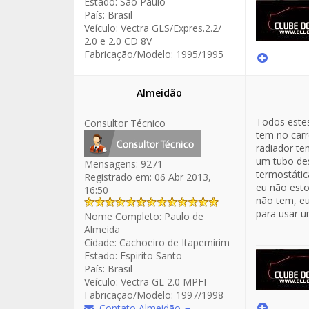
Estado:
São Paulo
País:
Brasil
Veículo:
Vectra GLS/Expres.2.2/
2.0 e 2.0 CD 8V
Fabricação/Modelo:
1995/1995
Almeidão
Todos estes
Consultor Técnico
tem no carr
radiador te
um tubo des
Mensagens:
9271
termostátic
Registrado em:
06 Abr 2013,
eu não esto
16:50
não tem, eu
para usar u
Nome Completo:
Paulo de
Almeida
Cidade:
Cachoeiro de Itapemirim
Estado:
Espirito Santo
País:
Brasil
Veículo:
Vectra GL 2.0 MPFI
Fabricação/Modelo:
1997/1998
Contato Almeidão