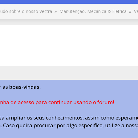
udo sobre o nosso Vectra
»
Manutenção, Mecânica & Elétrica
»
V
r as
boas-vindas
.
enha de acesso para continuar usando o fórum!
a ampliar os seus conhecimentos, assim como esperamo
 Caso queira procurar por algo especifico, utilize a nos