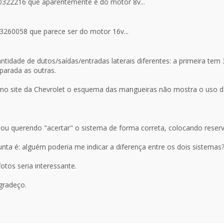
0322216 que aparentemente é do motor 8v...
 93260058 que parece ser do motor 16v...
uantidade de dutos/saídas/entradas laterais diferentes: a primeira t
arada as outras.
 no site da Chevrolet o esquema das mangueiras não mostra o uso 
ou querendo "acertar" o sistema de forma correta, colocando reser
nta é: alguém poderia me indicar a diferença entre os dois sistemas
otos seria interessante.
gradeço.