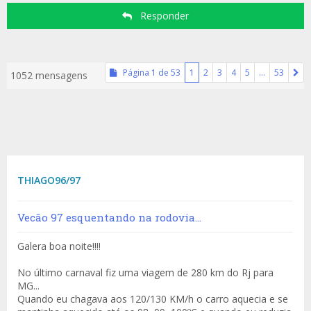
Responder
Página
1
de
53
1
2
3
4
5
…
53
1052 mensagens
THIAGO96/97
Vecão 97 esquentando na rodovia...
Galera boa noite!!!!
No último carnaval fiz uma viagem de 280 km do Rj para
MG...
Quando eu chagava aos 120/130 KM/h o carro aquecia e se