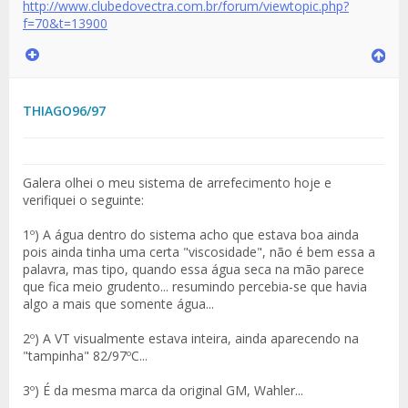
http://www.clubedovectra.com.br/forum/viewtopic.php?
f=70&t=13900
THIAGO96/97
Galera olhei o meu sistema de arrefecimento hoje e
verifiquei o seguinte:
1º) A água dentro do sistema acho que estava boa ainda
pois ainda tinha uma certa "viscosidade", não é bem essa a
palavra, mas tipo, quando essa água seca na mão parece
que fica meio grudento... resumindo percebia-se que havia
algo a mais que somente água...
2º) A VT visualmente estava inteira, ainda aparecendo na
"tampinha" 82/97ºC...
3º) É da mesma marca da original GM, Wahler...