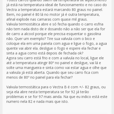
já está na temperatura ideal de funcionamento e no caso do
Vectra a temperatura estará marcando 80 graus no painel.
Bem, no painel é 80 lá no motor já é outra temperatura,
afinal explode nas camaras com quase mil graus.
Valvula termostática abre e só fecha quando o carro esfria
não tem nada disto de ir dosando não a não ser que ela for
de carro a alcool porque ele precisa esquentar o gasolina
não. Quer um exemplo? Tire sua valvula com o bico e
coloque ela em uma panela com agua e ligue o fogo, a agua
quente vai abrir ela. desligue o fogo e espere ela fechar e
sinta a agua como está depois de fechada ok?
Agora seu carro está frio e com a valvula no local, ligue ele
até a temperatura atingir 80º no painel e desligue, vai lá e
solte uma mangueira e sinta como vai estar agua e olhe que
a valvula já está aberta. Quando que seu carro fica com
menos de 80º no painel para ela fechar?
Valvula termostática para o Vectra B é com +/- 82 graus, ou
seja ela abre nesta temperatura se for 92 já terão
problemas e se for 97 mais ainda. Na que eu indico está este
numero nela 82 e nada mais que isto.