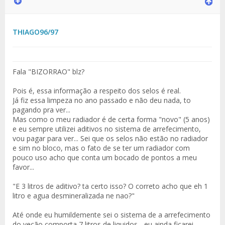
THIAGO96/97
Fala "BIZORRAO" blz?
Pois é, essa informação a respeito dos selos é real.
Já fiz essa limpeza no ano passado e não deu nada, to
pagando pra ver...
Mas como o meu radiador é de certa forma "novo" (5 anos)
e eu sempre utilizei aditivos no sistema de arrefecimento,
vou pagar para ver... Sei que os selos não estão no radiador
e sim no bloco, mas o fato de se ter um radiador com
pouco uso acho que conta um bocado de pontos a meu
favor...
"E 3 litros de aditivo? ta certo isso? O correto acho que eh 1
litro e agua desmineralizada ne nao?"
Até onde eu humildemente sei o sistema de a arrefecimento
do vecão comporta 7 litros de liquidos... eu ainda ficarei