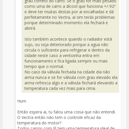
grau correto do carro. Se o grau for mais pesado
como uma de carro a álcool que funciona +/-92º
e deve ter muitas destas por ai encalhadas e dá
perfeitamente no Vectra, ai sim terás problemas
porque determinado momento ela fechará e
abrirá.
Isto também acontece quando o radiador está
sujo, ou seja deteriorado porque a agua não
circula o suficiente para refrigerar e dentro da
cidade neste caso a ventoinha entra em
funcionamento e fica ligada sempre ou mais
tempo que o normal.
No caso da válvula fechada na cidade ela não
arma nunca e se for válvula com grau elevado ela
arma refresca algo e a válvula fechará elevando a
temperatura cada vez mais para cima.
Hum
Então espera ai, tu falou uma coisa que não entendi.
O Vectra então não tem o controle eficaz da
temperatura do motor?
Todos carros com IE tem uma temperatura ideal de