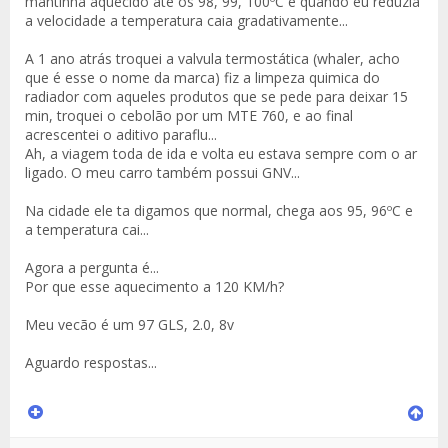
mantinha aquecido até os 98, 99, 100ºC e quando eu reduzia
a velocidade a temperatura caia gradativamente...
A 1 ano atrás troquei a valvula termostática (whaler, acho
que é esse o nome da marca) fiz a limpeza quimica do
radiador com aqueles produtos que se pede para deixar 15
min, troquei o cebolão por um MTE 760, e ao final
acrescentei o aditivo paraflu...
Ah, a viagem toda de ida e volta eu estava sempre com o ar
ligado. O meu carro também possui GNV...
Na cidade ele ta digamos que normal, chega aos 95, 96ºC e
a temperatura cai...
Agora a pergunta é...
Por que esse aquecimento a 120 KM/h?
Meu vecão é um 97 GLS, 2.0, 8v
Aguardo respostas...