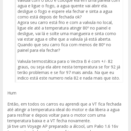
valvula com o bico e coloque ela em uma panela com
agua e ligue o fogo, a agua quente vai abrir ela.
desligue o fogo e espere ela fechar e sinta a agua
como está depois de fechada ok?
Agora seu carro está frio e com a valvula no local,
ligue ele até a temperatura atingir 80º no painel e
desligue, vai lá e solte uma mangueira e sinta como
vai estar agua e olhe que a valvula já está aberta.
Quando que seu carro fica com menos de 80º no
painel para ela fechar?
Valvula termostática para o Vectra B é com +/- 82
graus, ou seja ela abre nesta temperatura se for 92 já
terão problemas e se for 97 mais ainda. Na que eu
indico está este numero nela 82 e nada mais que isto.
Hum
Então, em todos os carros eu aprendi que a VT fica fechada
até atingir a temperatura ideal do motor e dai libera a agua
para resfriar e depois voltar para o motor com uma
temperatura baixa e a VT fecha novamente.
Já tive um Voyage AP preparado a álcool, um Palio 1.6 16v