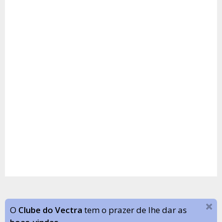
O
Clube do Vectra
tem o prazer de lhe dar as