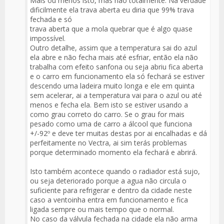
Mais ou menos isto, mas não totalmente. Na verdade
dificilmente ela trava aberta eu diria que 99% trava
fechada e só
trava aberta que a mola quebrar que é algo quase
impossível.
Outro detalhe, assim que a temperatura sai do azul
ela abre e não fecha mais até esfriar, então ela não
trabalha com efeito sanfona ou seja abriu fica aberta
e o carro em funcionamento ela só fechará se estiver
descendo uma ladeira muito longa e ele em quinta
sem acelerar, ai a temperatura vai para o azul ou até
menos e fecha ela. Bem isto se estiver usando a
como grau correto do carro. Se o grau for mais
pesado como uma de carro a álcool que funciona
+/-92º e deve ter muitas destas por ai encalhadas e dá
perfeitamente no Vectra, ai sim terás problemas
porque determinado momento ela fechará e abrirá.
Isto também acontece quando o radiador está sujo,
ou seja deteriorado porque a agua não circula o
suficiente para refrigerar e dentro da cidade neste
caso a ventoinha entra em funcionamento e fica
ligada sempre ou mais tempo que o normal.
No caso da válvula fechada na cidade ela não arma