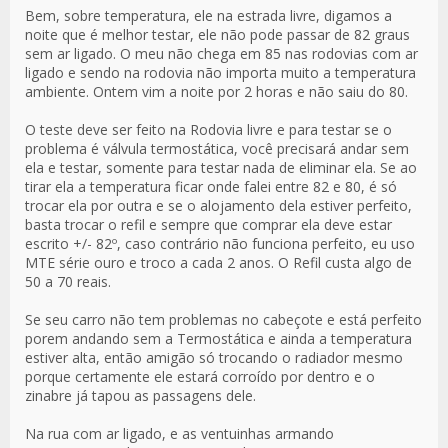
Bem, sobre temperatura, ele na estrada livre, digamos a
noite que é melhor testar, ele não pode passar de 82 graus
sem ar ligado. O meu não chega em 85 nas rodovias com ar
ligado e sendo na rodovia não importa muito a temperatura
ambiente. Ontem vim a noite por 2 horas e não saiu do 80.
O teste deve ser feito na Rodovia livre e para testar se o
problema é válvula termostática, você precisará andar sem
ela e testar, somente para testar nada de eliminar ela. Se ao
tirar ela a temperatura ficar onde falei entre 82 e 80, é só
trocar ela por outra e se o alojamento dela estiver perfeito,
basta trocar o refil e sempre que comprar ela deve estar
escrito +/- 82º, caso contrário não funciona perfeito, eu uso
MTE série ouro e troco a cada 2 anos. O Refil custa algo de
50 a 70 reais.
Se seu carro não tem problemas no cabeçote e está perfeito
porem andando sem a Termostática e ainda a temperatura
estiver alta, então amigão só trocando o radiador mesmo
porque certamente ele estará corroído por dentro e o
zinabre já tapou as passagens dele.
Na rua com ar ligado, e as ventuinhas armando