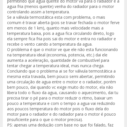
permitindo que agua quente do motor vá para o radiador e a
agua fria (menos quente) venha do radiador para o motor
controlando assim a temperatura.
Se a válvula termostática esta com problema, o mais
comum é travar aberta (pois se travar fechada o motor ferve
em menos de 1 km), quanto mais velocidade mais a
temperatura baixa, pois a agua fica circulando direto, logo
ela sempre fica fria pois sai do motor e entra no radiador e
recebe o vento caindo a temperatura da agua.
O problema é que o motor ve que ele não esta funcionando
na temperatura ideal (economia, potencia, etc.) dai ele
aumenta a aceleração, quantidade de combustível para
tentar chegar a temperatura ideal, mas nunca chega.
Concluindo que o problema ai se for válvula termostática a
mesma esta travada, bem pouco semi abertar, permitindo
uma circulação de agua entre o motor e o radiador, porém
bem pouco, dai quando vc exige muito do motor, ela não
libera todo o fluxo da agua, causando o aquecimento, dai tu
precisa tirar o pé para o motor reduzir o ritmo, baixar um
pouco a temperatura e com o tempo a agua vai reduzindo
aos poucos temperatura do motor pois o fluxo dela do
motor para o radiador e do radiador para o motor é pouco
(insuficiente para o que o motor precisa).
PS: apenas uma dedução com base no que foi falado, faz