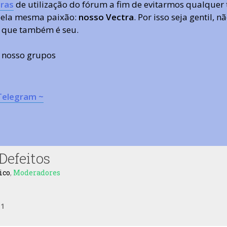
ras
de utilização do fórum a fim de evitarmos qualquer 
 pela mesma paixão:
nosso Vectra
. Por isso seja gentil,
 que também é seu.
s nosso grupos
Telegram ~
efeitos
ico
,
Moderadores
e
1