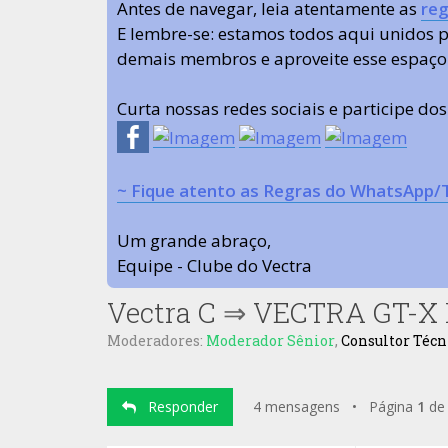
Antes de navegar, leia atentamente as
reg
E lembre-se: estamos todos aqui unidos
demais membros e aproveite esse espaço
Curta nossas redes sociais e participe do
~ Fique atento as Regras do WhatsApp/
Um grande abraço,
Equipe - Clube do Vectra
Vectra C
⇒
VECTRA GT-X D
Moderadores:
Moderador Sênior
,
Consultor Técn
Responder
4 mensagens • Página
1
d