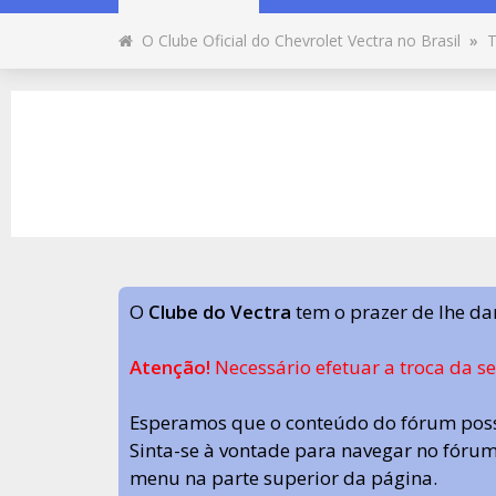
O Clube Oficial do Chevrolet Vectra no Brasil
»
T
O
Clube do Vectra
tem o prazer de lhe da
Atenção!
Necessário efetuar a troca da s
Esperamos que o conteúdo do fórum poss
Sinta-se à vontade para navegar no fórum.
menu na parte superior da página.