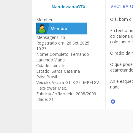
VECTRA GT
NandovianaGTX
Olá, bom di
Member
Eu tenho um
do carona q
Mensagens:
13
colocando 
Registrado em:
26 Set 2025,
10:23
O radio da 
Nome Completo:
Fernando
Laurindo Viana
O que pode 
Cidade:
Joinville
acarretando
Estado:
Santa Catarina
País:
Brasil
Ah e esquec
Veículo:
Vectra GT-X 2.0 MPFI 8V
nada.
FlexPower Mec.
Fabricação/Modelo:
2008/2009
Idade:
21