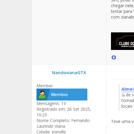
chegar nele
testar para
com zianabre
NandovianaGTX
Member
Alme
de s
Fuen
tomada
Mensagens:
13
del
locais
Registrado em:
26 Set 2025,
Men
10:23
Nome Completo:
Fernando
Teve uma ve
Laurindo Viana
Cidade:
Joinville