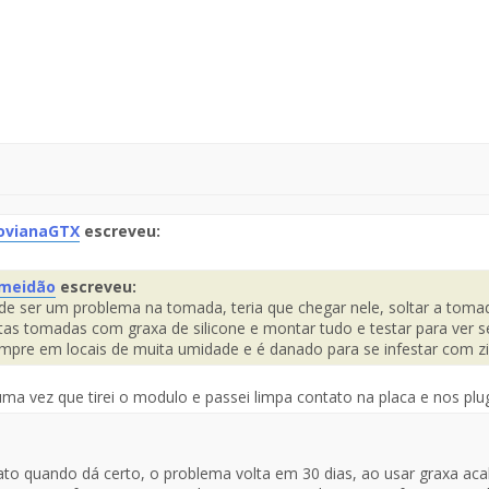
ovianaGTX
escreveu:
te
meidão
escreveu:
de ser um problema na tomada, teria que chegar nele, soltar a tomada
saje
Fuente
tas tomadas com graxa de silicone e montar tudo e testar para ver 
el
mpre em locais de muita umidade e é danado para se infestar com zia
Mensaje
ma vez que tirei o modulo e passei limpa contato na placa e nos plu
to quando dá certo, o problema volta em 30 dias, ao usar graxa acab