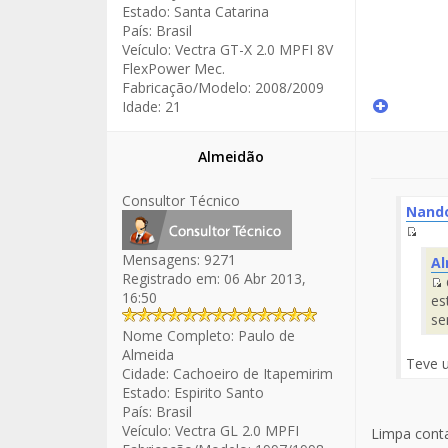
Estado:
Santa Catarina
País:
Brasil
Veículo:
Vectra GT-X 2.0 MPFI 8V
FlexPower Mec.
Fabricação/Modelo:
2008/2009
Idade:
21
Almeidão
Consultor Técnico
Nand
Fuen
Mensagens:
9271
Al
del
Registrado em:
06 Abr 2013,
Men
16:50
es
d
se
Nome Completo:
Paulo de
Almeida
Teve u
Cidade:
Cachoeiro de Itapemirim
Estado:
Espirito Santo
País:
Brasil
Veículo:
Vectra GL 2.0 MPFI
Limpa conta