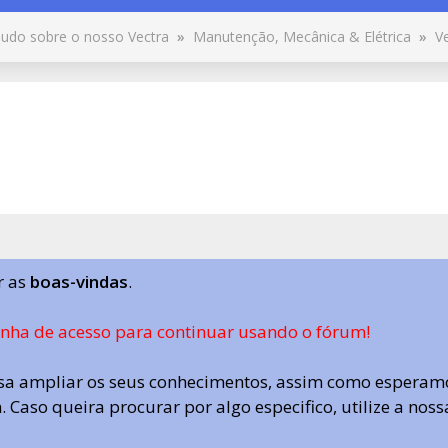
udo sobre o nosso Vectra
»
Manutenção, Mecânica & Elétrica
»
V
r as
boas-vindas
.
enha de acesso para continuar usando o fórum!
a ampliar os seus conhecimentos, assim como esperamo
 Caso queira procurar por algo especifico, utilize a nos