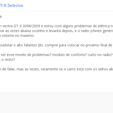
-X Defeitos
a.
 vectra GT-X 2008/2009 e estou com alguns problemas de elétrica ne
ue as vezes abaixa sozinho e levanta depois, e o radio (chines generi
o volume no maximo.
roadstar e alto falantes JBL comprei para colocar no proximo final d
ser esse monte de problemas? modulo de conforto? curto no radio?
 o resto?
i de falar, mas as vezes, raramente se o carro esta com os vidros ab