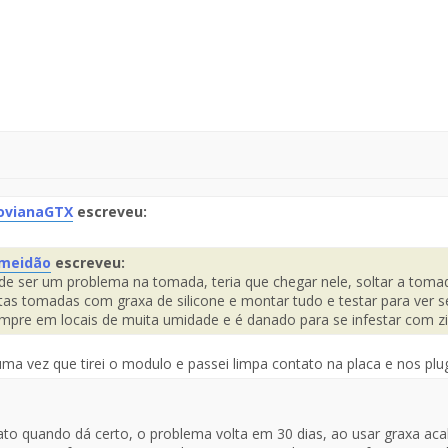
ovianaGTX
escreveu:
te
meidão
escreveu:
de ser um problema na tomada, teria que chegar nele, soltar a tomada
saje
Fuente
tas tomadas com graxa de silicone e montar tudo e testar para ver 
el
mpre em locais de muita umidade e é danado para se infestar com zia
Mensaje
ma vez que tirei o modulo e passei limpa contato na placa e nos plu
to quando dá certo, o problema volta em 30 dias, ao usar graxa acab