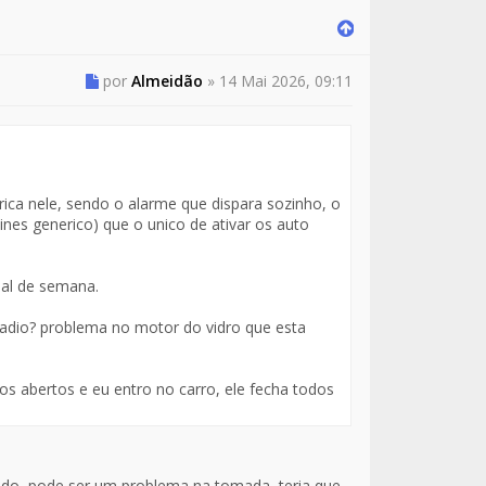
por
Almeidão
»
14 Mai 2026, 09:11
ica nele, sendo o alarme que dispara sozinho, o
ines generico) que o unico de ativar os auto
nal de semana.
adio? problema no motor do vidro que esta
os abertos e eu entro no carro, ele fecha todos
ado, pode ser um problema na tomada, teria que