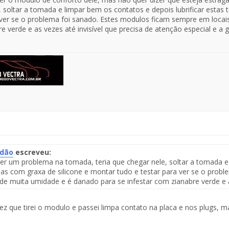
, soltar a tomada e limpar bem os contatos e depois lubrificar esta
 ver se o problema foi sanado. Estes modulos ficam sempre em locai
 verde e as vezes até invisível que precisa de atenção especial e a g
idão
escreveu:
er um problema na tomada, teria que chegar nele, soltar a tomada e 
te
s com graxa de silicone e montar tudo e testar para ver se o prob
 de muita umidade e é danado para se infestar com zianabre verde e a
saje
z que tirei o modulo e passei limpa contato na placa e nos plugs, ma