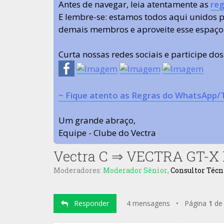
Antes de navegar, leia atentamente as
reg
E lembre-se: estamos todos aqui unidos
demais membros e aproveite esse espaço
Curta nossas redes sociais e participe do
~ Fique atento as Regras do WhatsApp/
Um grande abraço,
Equipe - Clube do Vectra
Vectra C
⇒
VECTRA GT-X D
Moderadores:
Moderador Sênior
,
Consultor Técn
Responder
4 mensagens • Página
1
d