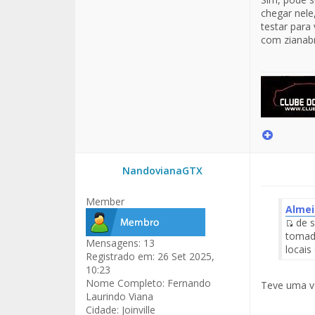
chegar nele
testar para
com zianabre
NandovianaGTX
Member
Alme
de s
Fuen
tomada
Mensagens:
13
del
locais
Registrado em:
26 Set 2025,
Men
10:23
Nome Completo:
Fernando
Teve uma ve
Laurindo Viana
Cidade:
Joinville