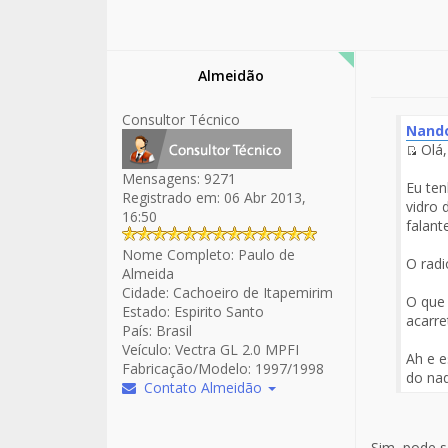
Almeidão
Consultor Técnico
Nand
Olá,
Fuen
Mensagens:
9271
del
Eu ten
Registrado em:
06 Abr 2013,
Men
vidro 
16:50
falant
Nome Completo:
Paulo de
O radi
Almeida
Cidade:
Cachoeiro de Itapemirim
O que 
Estado:
Espirito Santo
acarre
País:
Brasil
Veículo:
Vectra GL 2.0 MPFI
Ah e e
Fabricação/Modelo:
1997/1998
do nad
Contato Almeidão
Sim, pode s