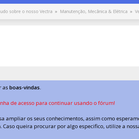
udo sobre o nosso Vectra
»
Manutenção, Mecânica & Elétrica
»
V
r as
boas-vindas
.
enha de acesso para continuar usando o fórum!
a ampliar os seus conhecimentos, assim como esperamo
 Caso queira procurar por algo especifico, utilize a nos