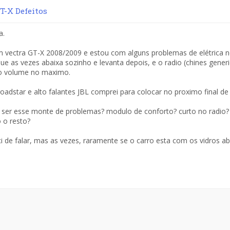
-X Defeitos
a.
 vectra GT-X 2008/2009 e estou com alguns problemas de elétrica ne
ue as vezes abaixa sozinho e levanta depois, e o radio (chines generi
o volume no maximo.
roadstar e alto falantes JBL comprei para colocar no proximo final d
ser esse monte de problemas? modulo de conforto? curto no radio?
 o resto?
i de falar, mas as vezes, raramente se o carro esta com os vidros ab