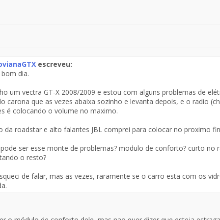
ovianaGTX
escreveu:
 bom dia.
te
ho um vectra GT-X 2008/2009 e estou com alguns problemas de elétr
saje
do carona que as vezes abaixa sozinho e levanta depois, e o radio (ch
es é colocando o volume no maximo.
o da roadstar e alto falantes JBL comprei para colocar no proximo fi
pode ser esse monte de problemas? modulo de conforto? curto no r
tando o resto?
squeci de falar, mas as vezes, raramente se o carro esta com os vidr
a.
er o módulo de conforto dele, mas nao quer dizer que esteja estrag