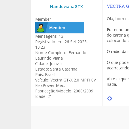
VECTRA GT
NandovianaGTX
Olá, bom di
Member
Eu tenho um
do carona q
Mensagens:
13
colocando 
Registrado em:
26 Set 2025,
10:23
O radio da 
Nome Completo:
Fernando
Laurindo Viana
O que pode 
Cidade:
Joinville
acarretando
Estado:
Santa Catarina
País:
Brasil
Ah e esquec
Veículo:
Vectra GT-X 2.0 MPFI 8V
nada.
FlexPower Mec.
Fabricação/Modelo:
2008/2009
Idade:
21