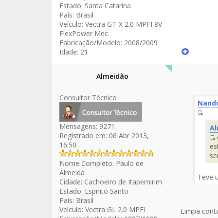
Estado:
Santa Catarina
País:
Brasil
Veículo:
Vectra GT-X 2.0 MPFI 8V
FlexPower Mec.
Fabricação/Modelo:
2008/2009
Idade:
21
Almeidão
Consultor Técnico
Nand
Fuen
Mensagens:
9271
Al
del
Registrado em:
06 Abr 2013,
Men
16:50
es
d
se
Nome Completo:
Paulo de
Almeida
Teve u
Cidade:
Cachoeiro de Itapemirim
Estado:
Espirito Santo
País:
Brasil
Veículo:
Vectra GL 2.0 MPFI
Limpa conta