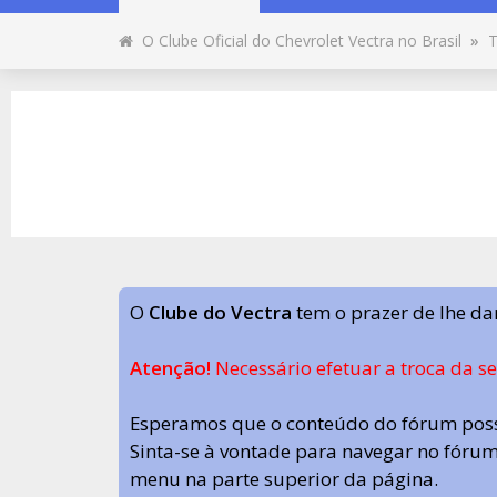
O Clube Oficial do Chevrolet Vectra no Brasil
»
T
O
Clube do Vectra
tem o prazer de lhe da
Atenção!
Necessário efetuar a troca da s
Esperamos que o conteúdo do fórum poss
Sinta-se à vontade para navegar no fórum.
menu na parte superior da página.