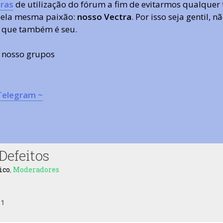
ras
de utilização do fórum a fim de evitarmos qualquer 
 pela mesma paixão:
nosso Vectra
. Por isso seja gentil,
 que também é seu.
s nosso grupos
Telegram ~
efeitos
ico
,
Moderadores
e
1