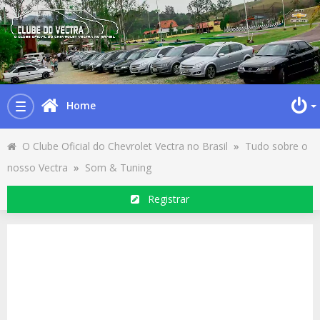
Home
Toggle
navigation
O Clube Oficial do Chevrolet Vectra no Brasil
»
Tudo sobre o
nosso Vectra
»
Som & Tuning
Registrar