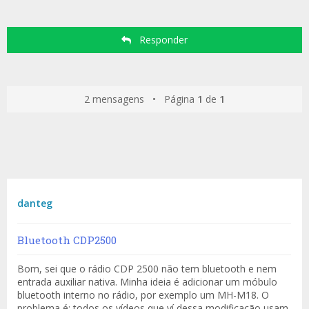
Responder
2 mensagens • Página
1
de
1
danteg
Bluetooth CDP2500
Bom, sei que o rádio CDP 2500 não tem bluetooth e nem
entrada auxiliar nativa. Minha ideia é adicionar um móbulo
bluetooth interno no rádio, por exemplo um MH-M18. O
problema é: todos os vídeos que ví dessa modificação usam