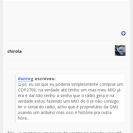
chirola
danteg
escreveu:
ps: eu sei que eu poderia simplesmente comprar um
Fuente
CDP2700, na verdade até tenho um mas meu MID já
del
era e daí não tenho a senha que o rádio gera e na
Mensaje
verdade estou fazendo um MID do 0 (e não consigo
ler o serial do rádio, acho que é proprietário da GM)
usando um arduino mas isso é história pra outra
hora...