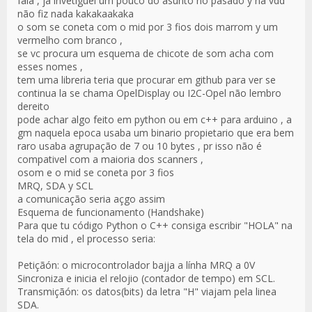
fala , ja invetiguei um pouco do asunto no pasado y na vdd
não fiz nada kakakaakaka
o som se coneta com o mid por 3 fios dois marrom y um
vermelho com branco ,
se vc procura um esquema de chicote de som acha com
esses nomes ,
tem uma libreria teria que procurar em github para ver se
continua la se chama OpelDisplay ou I2C-Opel não lembro
dereito
pode achar algo feito em python ou em c++ para arduino , a
gm naquela epoca usaba um binario propietario que era bem
raro usaba agrupação de 7 ou 10 bytes , pr isso não é
compativel com a maioria dos scanners ,
osom e o mid se coneta por 3 fios
MRQ, SDA y SCL
a comunicação seria açgo assim
Esquema de funcionamento (Handshake)
Para que tu código Python o C++ consiga escribir "HOLA" na
tela do mid , el processo seria:
Petiçãón: o microcontrolador bajja a línha MRQ a 0V
Sincroniza e inicia el relojio (contador de tempo) em SCL.
Transmiçãón: os datos(bits) da letra "H" viajam pela linea
SDA.