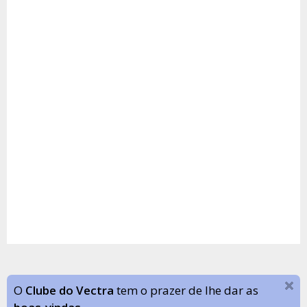
O
Clube do Vectra
tem o prazer de lhe dar as