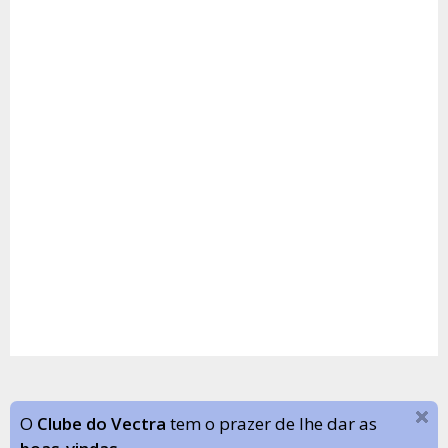
O
Clube do Vectra
tem o prazer de lhe dar as