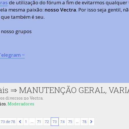
ras
de utilização do fórum a fim de evitarmos qualquer 
 pela mesma paixão:
nosso Vectra
. Por isso seja gentil,
 que também é seu.
s nosso grupos
Telegram ~
ais
⇒
MANUTENÇÃO GERAL, VARIA
os diversos no Vectra.
ico
,
Moderadores
a
73
de
78
1
…
71
72
73
74
75
…
78