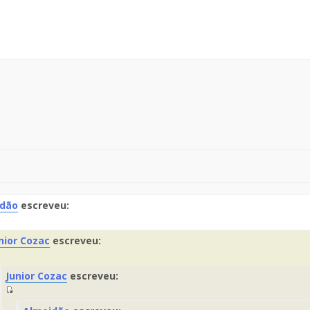
idão
escreveu:
te
nior Cozac
escreveu:
saje
Fuente
Junior Cozac
escreveu:
el
Mensaje
Fuente