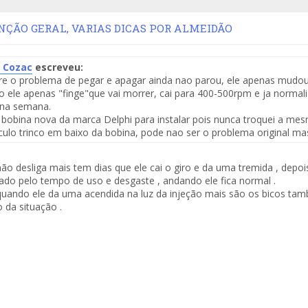
ÃO GERAL, VARIAS DICAS POR ALMEIDÃO
r Cozac
escreveu:
e o problema de pegar e apagar ainda nao parou, ele apenas mudou
te
 ele apenas "finge"que vai morrer, cai para 400-500rpm e ja normal
 na semana.
saje
 bobina nova da marca Delphi para instalar pois nunca troquei a m
ulo trinco em baixo da bobina, pode nao ser o problema original m
ão desliga mais tem dias que ele cai o giro e da uma tremida , depoi
ado pelo tempo de uso e desgaste , andando ele fica normal .
uando ele da uma acendida na luz da injeção mais são os bicos tam
da situação .