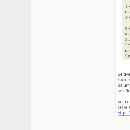
Tr
es
In
So
qu
3 
Pe
um
fu
Se tiv
carro 
dá uma
se não
Veja o
teste 
https