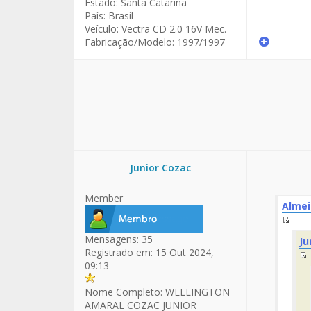
Estado:
Santa Catarina
País:
Brasil
Veículo:
Vectra CD 2.0 16V Mec.
Fabricação/Modelo:
1997/1997
Junior Cozac
Member
Alme
Fuen
Mensagens:
35
Ju
del
Registrado em:
15 Out 2024,
Men
09:13
d
Nome Completo:
WELLINGTON
AMARAL COZAC JUNIOR