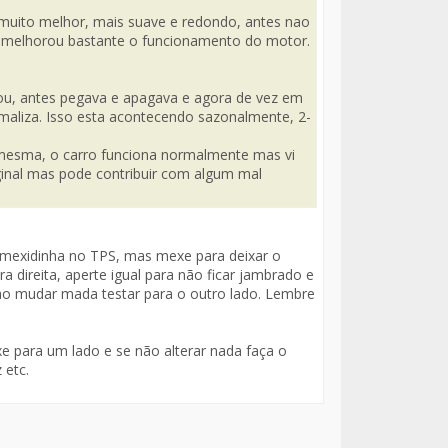
muito melhor, mais suave e redondo, antes nao
ue melhorou bastante o funcionamento do motor.
ou, antes pegava e apagava e agora de vez em
rmaliza. Isso esta acontecendo sazonalmente, 2-
a mesma, o carro funciona normalmente mas vi
ginal mas pode contribuir com algum mal
a mexidinha no TPS, mas mexe para deixar o
a direita, aperte igual para não ficar jambrado e
çao mudar mada testar para o outro lado. Lembre
e para um lado e se não alterar nada faça o
 etc.