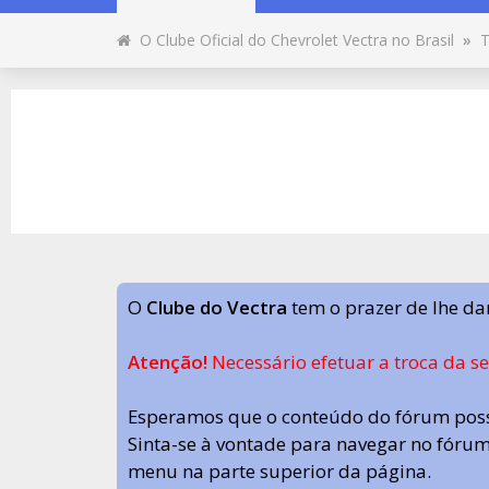
O Clube Oficial do Chevrolet Vectra no Brasil
»
T
O
Clube do Vectra
tem o prazer de lhe da
Atenção!
Necessário efetuar a troca da s
Esperamos que o conteúdo do fórum poss
Sinta-se à vontade para navegar no fórum.
menu na parte superior da página.