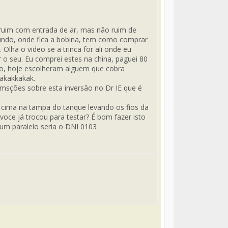
r ruim com entrada de ar, mas não ruim de
o fundo, onde fica a bobina, tem como comprar
 Olha o video se a trinca for ali onde eu
o seu. Eu comprei estes na china, paguei 80
o, hoje escolheram alguem que cobra
kakakkakak.
rmsções sobre esta inversão no Dr IE que é
ra cima na tampa do tanque levando os fios da
oce já trocou para testar? É bom fazer isto
 um paralelo seria o DNI 0103