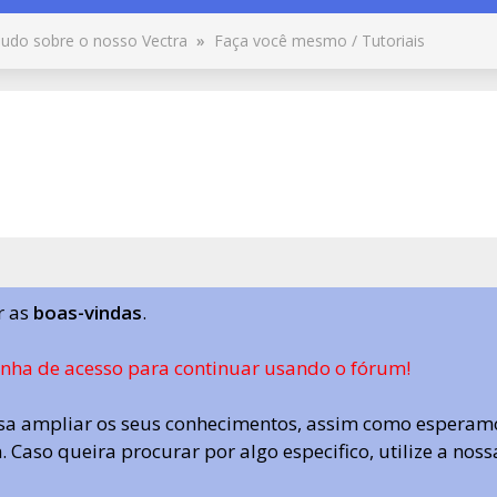
udo sobre o nosso Vectra
»
Faça você mesmo / Tutoriais
r as
boas-vindas
.
enha de acesso para continuar usando o fórum!
a ampliar os seus conhecimentos, assim como esperamo
 Caso queira procurar por algo especifico, utilize a nos