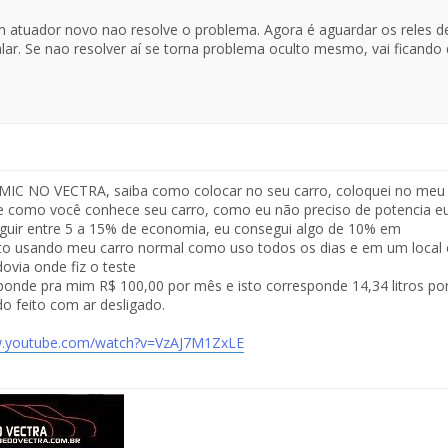
atuador novo nao resolve o problema. Agora é aguardar os reles 
lar. Se nao resolver aí se torna problema oculto mesmo, vai ficando di
C NO VECTRA, saiba como colocar no seu carro, coloquei no meu e
 como você conhece seu carro, como eu não preciso de potencia eu
uir entre 5 a 15% de economia, eu consegui algo de 10% em
isto usando meu carro normal como uso todos os dias e em um loc
dovia onde fiz o teste
onde pra mim R$ 100,00 por mês e isto corresponde 14,34 litros por 
do feito com ar desligado.
w.youtube.com/watch?v=VzAJ7M1ZxLE