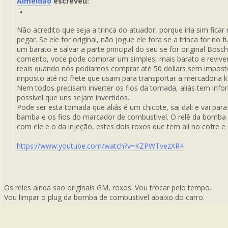
Almeidão
escreveu:
del
Mensaje
Fuente
del
Não acredito que seja a trinca do atuador, porque iria sim fica
Mensaje
pegar. Se ele for original, não jogue ele fora se a trinca for n
um barato e salvar a parte principal do seu se for original Bosch.
comento, voce pode comprar um simples, mais barato e reviver 
reais quando nós podiamos comprar até 50 dollars sem impost
imposto até no frete que usam para transportar a mercadoria 
Nem todos precisam inverter os fios da tomada, aliás tem info
possivel que uns sejam invertidos.
Pode ser esta tomada que aliás é um chicote, sai dali e vai pa
bamba e os fios do marcador de combustivel. O relê da bomba v
com ele e o da injeção, estes dois roxos que tem ali no cofre e
https://www.youtube.com/watch?v=KZPWTvezXR4
Os reles ainda sao originais GM, roxos. Vou trocar pelo tempo.
Vou limpar o plug da bomba de combustivel abaixo do carro.