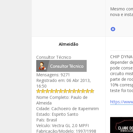
Mesmo com 
nova e insta
Almeidão
CHIP DYNAMI
Consultor Técnico
depender de
pode conseg
circuíto m
Mensagens:
9271
parte de ro
Registrado em:
06 Abr 2013,
10% corresp
16:50
teste foi to
Nome Completo:
Paulo de
https://ww
Almeida
Cidade:
Cachoeiro de Itapemirim
Estado:
Espirito Santo
País:
Brasil
Veículo:
Vectra GL 2.0 MPFI
Fabricação/Modelo:
1997/1998