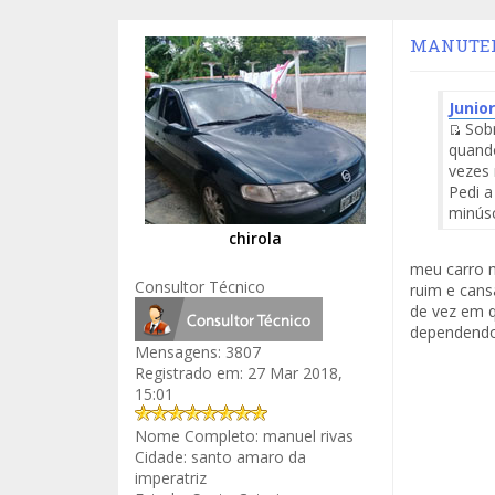
MANUTENÇ
Junio
Sobr
Fuen
quando
del
vezes
Men
Pedi a
minúsc
chirola
meu carro n
Consultor Técnico
ruim e cans
de vez em q
dependendo 
Mensagens:
3807
Registrado em:
27 Mar 2018,
15:01
Nome Completo:
manuel rivas
Cidade:
santo amaro da
imperatriz