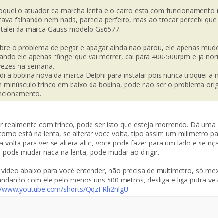
oquei o atuador da marcha lenta e o carro esta com funcionamento 
tava falhando nem nada, parecia perfeito, mas ao trocar percebi q
stalei da marca Gauss modelo Gs6577.
bre o problema de pegar e apagar ainda nao parou, ele apenas mud
ando ele apenas "finge"que vai morrer, cai para 400-500rpm e ja no
vezes na semana.
di a bobina nova da marca Delphi para instalar pois nunca troquei 
 minúsculo trinco em baixo da bobina, pode nao ser o problema ori
ncionamento.
er realmente com trinco, pode ser isto que esteja morrendo. Dá um
como está na lenta, se alterar voce volta, tipo assim um milimetro par
 volta para ver se altera alto, voce pode fazer para um lado e se n
 pode mudar nada na lenta, pode mudar ao dirigir.
 video abaixo para você entender, não precisa de multimetro, só mex
andando com ele pelo menos uns 500 metros, desliga e liga putra vez
://www.youtube.com/shorts/QqzFRh2nlgU