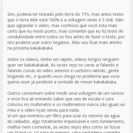
Sim, poderia ter testado pelo terra do TPS, mas antes testei
que o terra dele está 100% e a voltagem vindo é 5 Volt. Não
quis agrandar o video, mas confesso que você esta mais
certo que eu neste ponto, mas comentei que eu fiz teste de
condutividade entre todos os fios antes de fazer o teste, por
isto poderia usar outro negativo. Mas vou ficar mais atento
na próxima kakakakaka
Sobre os videos, tentei ser rápido, videos longos ninguem
quer ver kakakakakak. As vezes vejo os caras ai falando e
falando coisas do video anterior e cachorro latindo, gente
brigando etc, e quando voce chega no problema que voce
queria ouvir já perdeste a vontade de mexer kakakakaka.
Outros comentam sobre medir uma voltagem de um sensor
e voce fica ali tentando saber que raio de escala o cara
colocou no multimetro e os multimetros nunca são iguais ao
meu e o video nçao serviu para nada.
Ví um que inventou um filtro para usar no retorno da agua
do radiador, algo totalmente impensável e sem fundamento,
melhor nem comentar, as vezes vejos eles como se fosse
um Stand up, só para rir mesmo, uma verdadeira comédia.