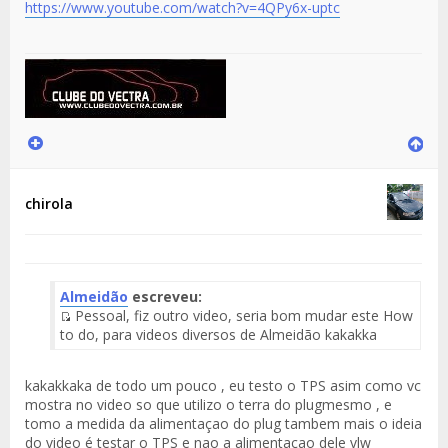
https://www.youtube.com/watch?v=4QPy6x-uptc
chirola
Almeidão
escreveu:
Pessoal, fiz outro video, seria bom mudar este How
Fuente
to do, para videos diversos de Almeidão kakakka
del
Mensaje
kakakkaka de todo um pouco , eu testo o TPS asim como vc
mostra no video so que utilizo o terra do plugmesmo , e
tomo a medida da alimentaçao do plug tambem mais o ideia
do video é testar o TPS e nao a alimentaçao dele vlw