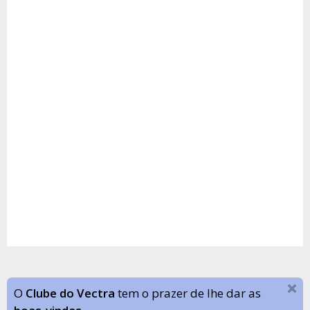
O
Clube do Vectra
tem o prazer de lhe dar as