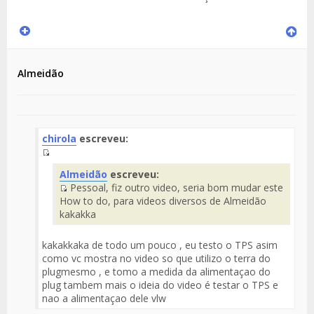
Almeidão
chirola
escreveu:
Fuente
Almeidão
escreveu:
del
Pessoal, fiz outro video, seria bom mudar este
Mensaje
Fuente
How to do, para videos diversos de Almeidão
del
kakakka
Mensaje
kakakkaka de todo um pouco , eu testo o TPS asim
como vc mostra no video so que utilizo o terra do
plugmesmo , e tomo a medida da alimentaçao do
plug tambem mais o ideia do video é testar o TPS e
nao a alimentaçao dele vlw