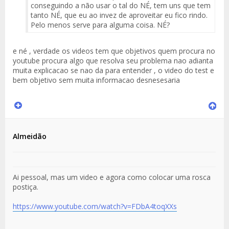
del
conseguindo a não usar o tal do NÉ, tem uns que tem
Mensaje
tanto NÉ, que eu ao invez de aproveitar eu fico rindo.
Pelo menos serve para alguma coisa. NÉ?
e né , verdade os videos tem que objetivos quem procura no
youtube procura algo que resolva seu problema nao adianta
muita explicacao se nao da para entender , o video do test e
bem objetivo sem muita informacao desnesesaria
Almeidão
Ai pessoal, mas um video e agora como colocar uma rosca
postiça.
https://www.youtube.com/watch?v=FDbA4toqXXs