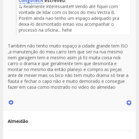
Congotech
escreveu:
Realmente interessante!!! Vendo até fiquei com
Fuente
vontade de lidar com os bicos do meu Vectra B.
del
Porém ainda nao tenho um espaço adequado pra
Mensaje
deixa-lo desmontado entao vou acompanhar o
processo na oficina... hehe
Também não tenho muito espaço a cidade grande tem ISO
,a manutenção do meu carro tem que ser na rua mesmo
nem garagem tem e mesmo asim já fiz muita coisa nok
carro o drama e que geralmente tem que desmonta e
montar no mesmo dia então planejo e compro as peças
ante de mexer mais os bico não tem muito drama só tirar a
flauta e fechar o capo não e muito demorado e consegue
fazer em casa como mostrado no video do almeidao
Almeidão