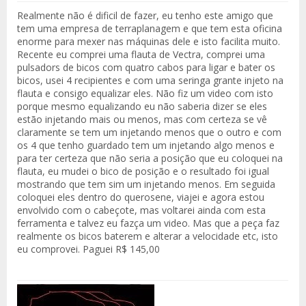
Realmente não é dificil de fazer, eu tenho este amigo que
tem uma empresa de terraplanagem e que tem esta oficina
enorme para mexer nas máquinas dele e isto facilita muito.
Recente eu comprei uma flauta de Vectra, comprei uma
pulsadors de bicos com quatro cabos para ligar e bater os
bicos, usei 4 recipientes e com uma seringa grante injeto na
flauta e consigo equalizar eles. Não fiz um video com isto
porque mesmo equalizando eu não saberia dizer se eles
estão injetando mais ou menos, mas com certeza se vê
claramente se tem um injetando menos que o outro e com
os 4 que tenho guardado tem um injetando algo menos e
para ter certeza que não seria a posição que eu coloquei na
flauta, eu mudei o bico de posição e o resultado foi igual
mostrando que tem sim um injetando menos. Em seguida
coloquei eles dentro do querosene, viajei e agora estou
envolvido com o cabeçote, mas voltarei ainda com esta
ferramenta e talvez eu fazça um video. Mas que a peça faz
realmente os bicos baterem e alterar a velocidade etc, isto
eu comprovei. Paguei R$ 145,00