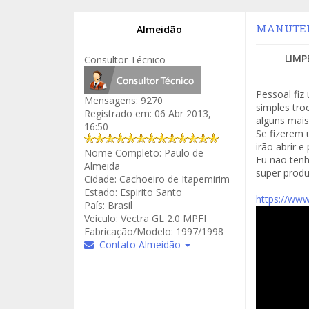
MANUTENÇ
Almeidão
LIMP
Consultor Técnico
Pessoal fiz
Mensagens:
9270
simples tro
Registrado em:
06 Abr 2013,
alguns mais
16:50
Se fizerem 
irão abrir 
Nome Completo:
Paulo de
Eu não tenh
Almeida
super produ
Cidade:
Cachoeiro de Itapemirim
Estado:
Espirito Santo
https://ww
País:
Brasil
Veículo:
Vectra GL 2.0 MPFI
Fabricação/Modelo:
1997/1998
Contato Almeidão