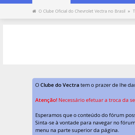
O Clube Oficial do Chevrolet Vectra no Brasil
»
T
O
Clube do Vectra
tem o prazer de lhe da
Atenção!
Necessário efetuar a troca da s
Esperamos que o conteúdo do fórum poss
Sinta-se à vontade para navegar no fórum.
menu na parte superior da página.