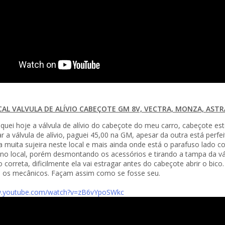
AL VALVULA DE ALÍVIO CABEÇOTE GM 8V, VECTRA, MONZA, ASTR
oquei hoje a válvula de alívio do cabeçote do meu carro, cabeçote e
ar a válvula de alívio, paguei 45,00 na GM, apesar da outra está perf
a muita sujeira neste local e mais ainda onde está o parafuso lado co
no local, porém desmontando os acessórios e tirando a tampa da vá
correta, dificilmente ela vai estragar antes do cabeçote abrir o bico.
a os mecânicos. Façam assim como se fosse seu.
w.youtube.com/watch?v=zB6vYpoSWkc