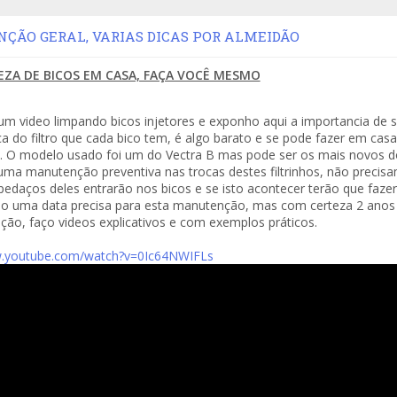
ÃO GERAL, VARIAS DICAS POR ALMEIDÃO
EZA DE BICOS EM CASA, FAÇA VOCÊ MESMO
 um video limpando bicos injetores e exponho aqui a importancia de
ca do filtro que cada bico tem, é algo barato e se pode fazer em cas
. O modelo usado foi um do Vectra B mas pode ser os mais novos do 
uma manutenção preventiva nas trocas destes filtrinhos, não precisam
e pedaços deles entrarão nos bicos e se isto acontecer terão que faze
o uma data precisa para esta manutenção, mas com certeza 2 anos
ção, faço videos explicativos e com exemplos práticos.
w.youtube.com/watch?v=0Ic64NWIFLs