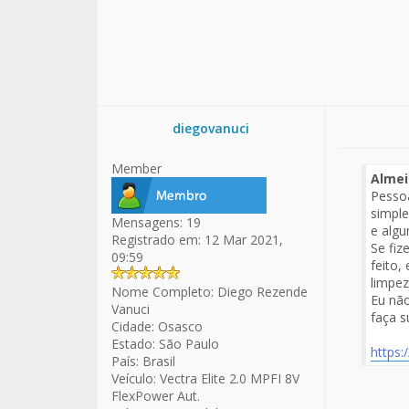
diegovanuci
Member
Almei
Pessoa
simple
Mensagens:
19
e algu
Registrado em:
12 Mar 2021,
Se fiz
09:59
feito,
limpez
Nome Completo:
Diego Rezende
Eu não
Vanuci
faça s
Cidade:
Osasco
Estado:
São Paulo
https
País:
Brasil
Veículo:
Vectra Elite 2.0 MPFI 8V
FlexPower Aut.