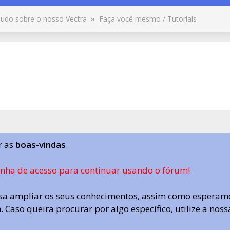
udo sobre o nosso Vectra
»
Faça você mesmo / Tutoriais
r as
boas-vindas
.
enha de acesso para continuar usando o fórum!
a ampliar os seus conhecimentos, assim como esperamo
 Caso queira procurar por algo especifico, utilize a nos