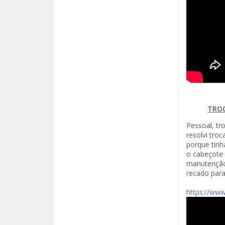
TROC
Pessoal, tr
resolvi troc
porque tinh
o cabeçote 
manutenção 
recado par
https://ww