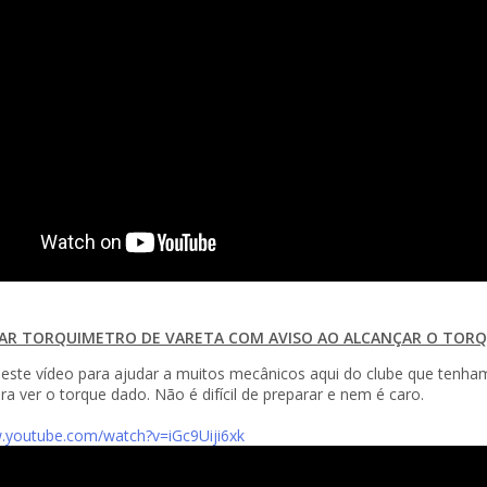
R TORQUIMETRO DE VARETA COM AVISO AO ALCANÇAR O TOR
z este vídeo para ajudar a muitos mecânicos aqui do clube que tenha
ra ver o torque dado. Não é difícil de preparar e nem é caro.
.youtube.com/watch?v=iGc9Uiji6xk