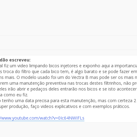
dão escreveu:
l fiz um video limpando bicos injetores e exponho aqui a importan
s troca do filtro que cada bico tem, é algo barato e se pode fazer e
ns mais. O modelo usado foi um do Vectra B mas pode ser os mais no
erem uma manutenção preventiva nas trocas destes filtrinhos, não pr
 eles irão abrir e pedaços deles entrarão nos bicos e se isto acontece
a como eu fiz.
 tenho uma data precisa para esta manutenção, mas com certeza 2
uper produção, faço videos explicativos e com exemplos práticos.
://www.youtube.com/watch?v=0Ic64NWIFLs