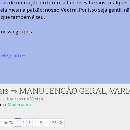
ras
de utilização do fórum a fim de evitarmos qualquer 
 pela mesma paixão:
nosso Vectra
. Por isso seja gentil,
 que também é seu.
s nosso grupos
Telegram ~
ais
⇒
MANUTENÇÃO GERAL, VARIA
os diversos no Vectra.
ico
,
Moderadores
a
1
de
78
1
2
3
4
5
…
78