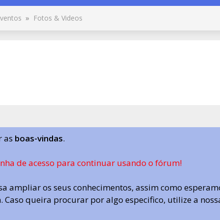
ventos
»
Fotos & Videos
r as
boas-vindas
.
enha de acesso para continuar usando o fórum!
a ampliar os seus conhecimentos, assim como esperamo
 Caso queira procurar por algo especifico, utilize a nos