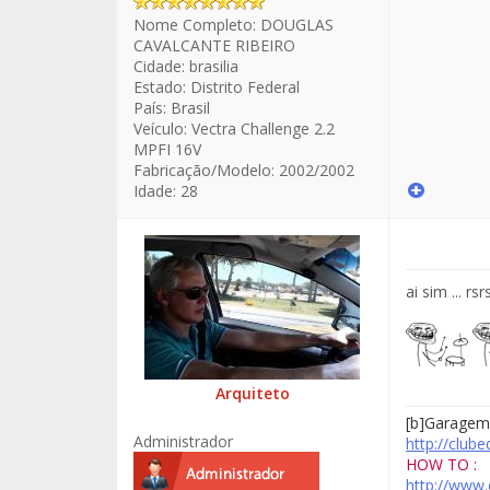
Nome Completo:
DOUGLAS
CAVALCANTE RIBEIRO
Cidade:
brasilia
Estado:
Distrito Federal
País:
Brasil
Veículo:
Vectra Challenge 2.2
MPFI 16V
Fabricação/Modelo:
2002/2002
Idade:
28
ai sim ... rsr
Arquiteto
[b]Garagem
Administrador
http://club
HOW TO :
http://www.