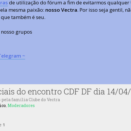
ras
de utilização do fórum a fim de evitarmos qualquer 
 pela mesma paixão:
nosso Vectra
. Por isso seja gentil,
 que também é seu.
s nosso grupos
Telegram ~
ciais do encontro CDF DF dia 14/04
 pela família Clube do Vectra
ico
,
Moderadores
e
1