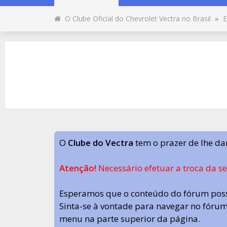
O Clube Oficial do Chevrolet Vectra no Brasil
»
E
O
Clube do Vectra
tem o prazer de lhe da
Atenção!
Necessário efetuar a troca da s
Esperamos que o conteúdo do fórum poss
Sinta-se à vontade para navegar no fórum.
menu na parte superior da página.