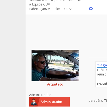
a Equipe CDV
Fabricação/Modelo:
1999/2000
Tiago
Mais
Fuen
reunid
del
Men
Envia
Arquiteto
Administrador
parabéns Ti