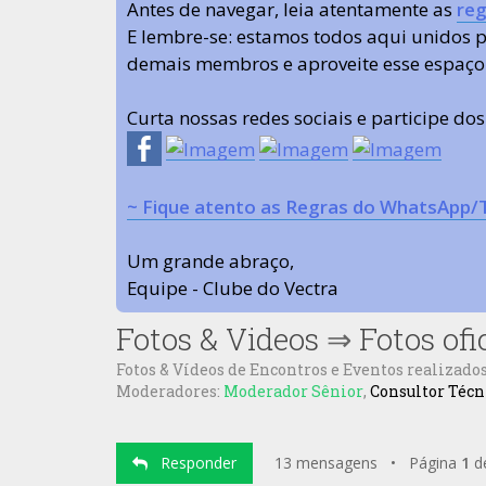
Antes de navegar, leia atentamente as
reg
E lembre-se: estamos todos aqui unidos
demais membros e aproveite esse espaço
Curta nossas redes sociais e participe do
~ Fique atento as Regras do WhatsApp/
Um grande abraço,
Equipe - Clube do Vectra
Fotos & Videos
⇒
Fotos ofi
Fotos & Vídeos de Encontros e Eventos realizados
Moderadores:
Moderador Sênior
,
Consultor Técn
Responder
13 mensagens • Página
1
d