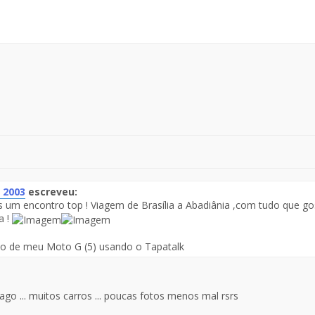
 2003
escreveu:
 um encontro top ! Viagem de Brasília a Abadiânia ,com tudo que gos
te
a !
saje
do de meu Moto G (5) usando o Tapatalk
ago ... muitos carros ... poucas fotos menos mal rsrs