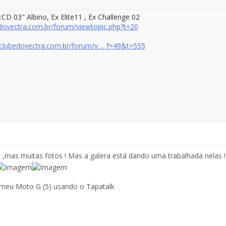
:CD 03
" Albino
, Ex Elite11 , Ex Challenge 02
edovectra.com.br/forum/viewtopic.php?t=20
clubedovectra.com.br/forum/v ... f=49&t=555
,mas muitas fotos ! Mas a galera está dando uma trabalhada nelas 
 meu Moto G (5) usando o Tapatalk