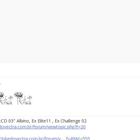
s
:CD 03
" Albino
, Ex Elite11 , Ex Challenge 02
edovectra.com.br/forum/viewtopic.php?t=20
clubedovectra.com.br/forum/v ... f=49&t=555