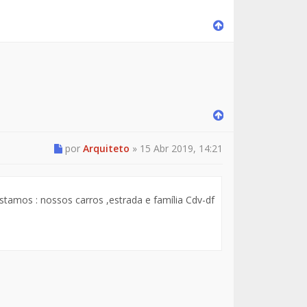
por
Arquiteto
»
15 Abr 2019, 14:21
tamos : nossos carros ,estrada e família Cdv-df