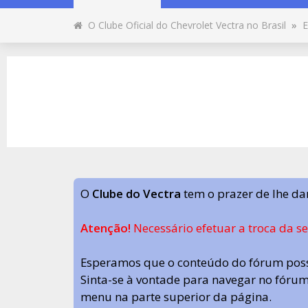
O Clube Oficial do Chevrolet Vectra no Brasil
»
E
O
Clube do Vectra
tem o prazer de lhe da
Atenção!
Necessário efetuar a troca da s
Esperamos que o conteúdo do fórum poss
Sinta-se à vontade para navegar no fórum.
menu na parte superior da página.