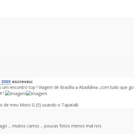
 2003
escreveu:
 um encontro top ! Viagem de Brasília a Abadiânia ,com tudo que gos
te
a !
saje
do de meu Moto G (5) usando o Tapatalk
ago ... muitos carros ... poucas fotos menos mal rsrs