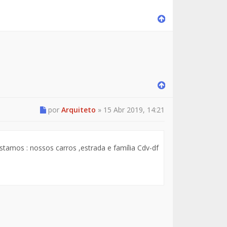
por
Arquiteto
»
15 Abr 2019, 14:21
tamos : nossos carros ,estrada e família Cdv-df