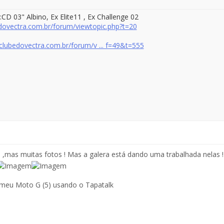
:CD 03
" Albino
, Ex Elite11 , Ex Challenge 02
edovectra.com.br/forum/viewtopic.php?t=20
clubedovectra.com.br/forum/v ... f=49&t=555
,mas muitas fotos ! Mas a galera está dando uma trabalhada nelas 
 meu Moto G (5) usando o Tapatalk