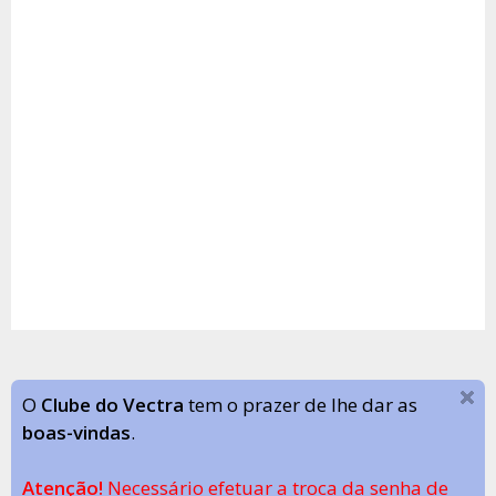
O
Clube do Vectra
tem o prazer de lhe dar as
boas-vindas
.
Atenção!
Necessário efetuar a troca da senha de