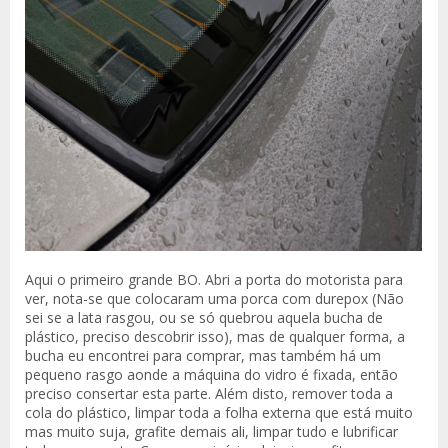
Aqui o primeiro grande BO. Abri a porta do motorista para
ver, nota-se que colocaram uma porca com durepox (Não
sei se a lata rasgou, ou se só quebrou aquela bucha de
plástico, preciso descobrir isso), mas de qualquer forma, a
bucha eu encontrei para comprar, mas também há um
pequeno rasgo aonde a máquina do vidro é fixada, então
preciso consertar esta parte. Além disto, remover toda a
cola do plástico, limpar toda a folha externa que está muito
mas muito suja, grafite demais ali, limpar tudo e lubrificar