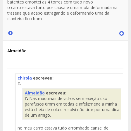
batentes emontei as 4 torres com tudo novo
o carro estava torto por causa e uma mola deformada na
traseira que acabo estragando e deformando uma da
dianteira fico bom
Almeidão
chirola
escreveu:
Fuente
Almeidão
escreveu:
del
Nas maquinas de vidros sem exeção uso
Mensaje
Fuente
parafusos 6mm em todas e infelizmene a minha
del
está cheia de cola e resolvi não tirar por uma dica
Mensaje
de um amigo.
no meu carro estava tudo arrombado cansei de