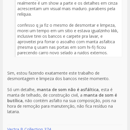
Fuente
realmente é um show a parte e os detalhes em cinza
del
acrescentam um visual mais maduro. parabens pela
Mensaje
relíquia.
confesso q ja fiz o mesmo de desmontar e limpeza,
morei um tempo em um sitio e estava igualzinho kkk,
inclusive tirei os bancos e carpete pra lavar, e
aproveitei pra forrar o asoalho com manta asfaltica
(mesma q usam nas portas em som hi-fi) ficou
parecendo carro novo selado a ruidos externos.
Sim, estou fazendo exatamente este trabalho de
desmontagem e limpeza dos bancos neste momento.
Só um detalhe,
manta de som não é asfáltica
, esta é
manta de telhado, de construção civil, a
manta de som é
butílica
, não contém asfalto na sua composição, pois na
hora de remoção para manutenção, não fica resíduo na
lataria.
Vectra B Collection 374