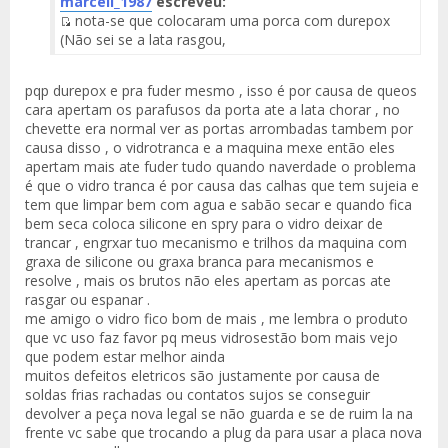
marcell_1987
escreveu:
nota-se que colocaram uma porca com durepox
Fuente
(Não sei se a lata rasgou,
del
Mensaje
pqp durepox e pra fuder mesmo , isso é por causa de queos
cara apertam os parafusos da porta ate a lata chorar , no
chevette era normal ver as portas arrombadas tambem por
causa disso , o vidrotranca e a maquina mexe então eles
apertam mais ate fuder tudo quando naverdade o problema
é que o vidro tranca é por causa das calhas que tem sujeia e
tem que limpar bem com agua e sabão secar e quando fica
bem seca coloca silicone en spry para o vidro deixar de
trancar , engrxar tuo mecanismo e trilhos da maquina com
graxa de silicone ou graxa branca para mecanismos e
resolve , mais os brutos não eles apertam as porcas ate
rasgar ou espanar .
me amigo o vidro fico bom de mais , me lembra o produto
que vc uso faz favor pq meus vidrosestão bom mais vejo
que podem estar melhor ainda
muitos defeitos eletricos são justamente por causa de
soldas frias rachadas ou contatos sujos se conseguir
devolver a peça nova legal se não guarda e se de ruim la na
frente vc sabe que trocando a plug da para usar a placa nova