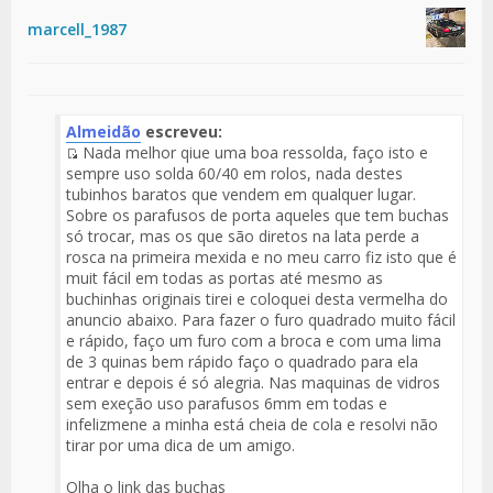
marcell_1987
Almeidão
escreveu:
Nada melhor qiue uma boa ressolda, faço isto e
Fuente
sempre uso solda 60/40 em rolos, nada destes
del
tubinhos baratos que vendem em qualquer lugar.
Mensaje
Sobre os parafusos de porta aqueles que tem buchas
só trocar, mas os que são diretos na lata perde a
rosca na primeira mexida e no meu carro fiz isto que é
muit fácil em todas as portas até mesmo as
buchinhas originais tirei e coloquei desta vermelha do
anuncio abaixo. Para fazer o furo quadrado muito fácil
e rápido, faço um furo com a broca e com uma lima
de 3 quinas bem rápido faço o quadrado para ela
entrar e depois é só alegria. Nas maquinas de vidros
sem exeção uso parafusos 6mm em todas e
infelizmene a minha está cheia de cola e resolvi não
tirar por uma dica de um amigo.
Olha o link das buchas