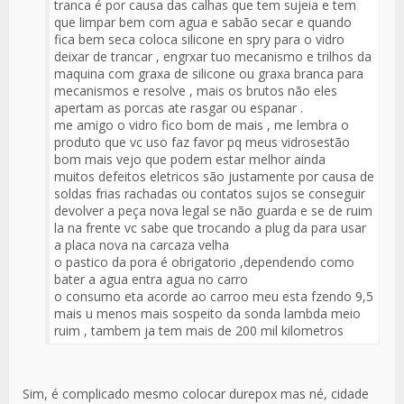
tranca é por causa das calhas que tem sujeia e tem
que limpar bem com agua e sabão secar e quando
fica bem seca coloca silicone en spry para o vidro
deixar de trancar , engrxar tuo mecanismo e trilhos da
maquina com graxa de silicone ou graxa branca para
mecanismos e resolve , mais os brutos não eles
apertam as porcas ate rasgar ou espanar .
me amigo o vidro fico bom de mais , me lembra o
produto que vc uso faz favor pq meus vidrosestão
bom mais vejo que podem estar melhor ainda
muitos defeitos eletricos são justamente por causa de
soldas frias rachadas ou contatos sujos se conseguir
devolver a peça nova legal se não guarda e se de ruim
la na frente vc sabe que trocando a plug da para usar
a placa nova na carcaza velha
o pastico da pora é obrigatorio ,dependendo como
bater a agua entra agua no carro
o consumo eta acorde ao carroo meu esta fzendo 9,5
mais u menos mais sospeito da sonda lambda meio
ruim , tambem ja tem mais de 200 mil kilometros
Sim, é complicado mesmo colocar durepox mas né, cidade