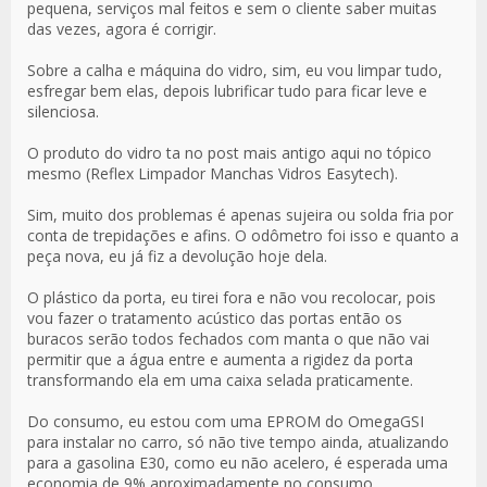
pequena, serviços mal feitos e sem o cliente saber muitas
das vezes, agora é corrigir.
Sobre a calha e máquina do vidro, sim, eu vou limpar tudo,
esfregar bem elas, depois lubrificar tudo para ficar leve e
silenciosa.
O produto do vidro ta no post mais antigo aqui no tópico
mesmo (Reflex Limpador Manchas Vidros Easytech).
Sim, muito dos problemas é apenas sujeira ou solda fria por
conta de trepidações e afins. O odômetro foi isso e quanto a
peça nova, eu já fiz a devolução hoje dela.
O plástico da porta, eu tirei fora e não vou recolocar, pois
vou fazer o tratamento acústico das portas então os
buracos serão todos fechados com manta o que não vai
permitir que a água entre e aumenta a rigidez da porta
transformando ela em uma caixa selada praticamente.
Do consumo, eu estou com uma EPROM do OmegaGSI
para instalar no carro, só não tive tempo ainda, atualizando
para a gasolina E30, como eu não acelero, é esperada uma
economia de 9% aproximadamente no consumo.