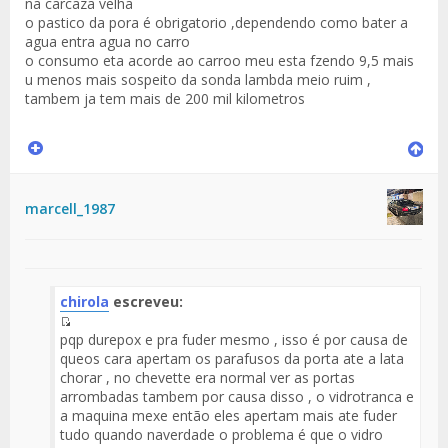
na carcaza velha
o pastico da pora é obrigatorio ,dependendo como bater a
agua entra agua no carro
o consumo eta acorde ao carroo meu esta fzendo 9,5 mais
u menos mais sospeito da sonda lambda meio ruim ,
tambem ja tem mais de 200 mil kilometros
marcell_1987
chirola
escreveu:
Fuente
pqp durepox e pra fuder mesmo , isso é por causa de
del
queos cara apertam os parafusos da porta ate a lata
Mensaje
chorar , no chevette era normal ver as portas
arrombadas tambem por causa disso , o vidrotranca e
a maquina mexe então eles apertam mais ate fuder
tudo quando naverdade o problema é que o vidro