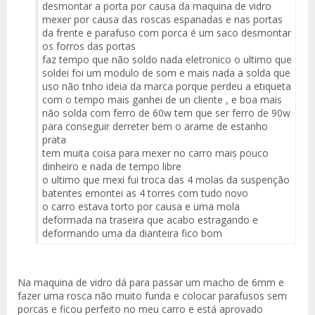
desmontar a porta por causa da maquina de vidro
mexer por causa das roscas espanadas e nas portas
da frente e parafuso com porca é um saco desmontar
os forros das portas
faz tempo que não soldo nada eletronico o ultimo que
soldei foi um modulo de som e mais nada a solda que
uso não tnho ideia da marca porque perdeu a etiqueta
com o tempo mais ganhei de un cliente , e boa mais
não solda com ferro de 60w tem que ser ferro de 90w
para conseguir derreter bem o arame de estanho
prata
tem muita coisa para mexer no carro mais pouco
dinheiro e nada de tempo libre
o ultimo que mexi fui troca das 4 molas da suspenção
batentes emontei as 4 torres com tudo novo
o carro estava torto por causa e uma mola
deformada na traseira que acabo estragando e
deformando uma da dianteira fico bom
Na maquina de vidro dá para passar um macho de 6mm e
fazer uma rosca não muito funda e colocar parafusos sem
porcas e ficou perfeito no meu carro e está aprovado