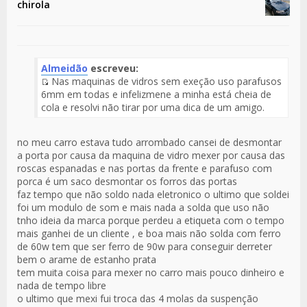
chirola
Almeidão
escreveu:
Nas maquinas de vidros sem exeção uso parafusos
Fuente
6mm em todas e infelizmene a minha está cheia de
del
cola e resolvi não tirar por uma dica de um amigo.
Mensaje
no meu carro estava tudo arrombado cansei de desmontar
a porta por causa da maquina de vidro mexer por causa das
roscas espanadas e nas portas da frente e parafuso com
porca é um saco desmontar os forros das portas
faz tempo que não soldo nada eletronico o ultimo que soldei
foi um modulo de som e mais nada a solda que uso não
tnho ideia da marca porque perdeu a etiqueta com o tempo
mais ganhei de un cliente , e boa mais não solda com ferro
de 60w tem que ser ferro de 90w para conseguir derreter
bem o arame de estanho prata
tem muita coisa para mexer no carro mais pouco dinheiro e
nada de tempo libre
o ultimo que mexi fui troca das 4 molas da suspenção