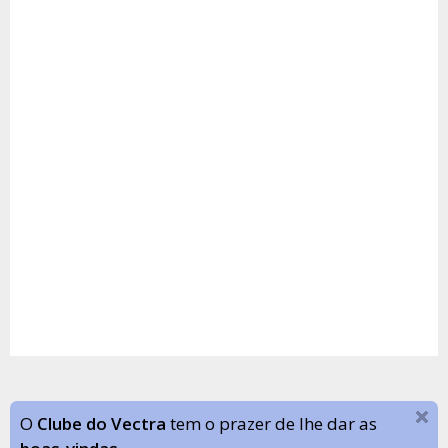
O
Clube do Vectra
tem o prazer de lhe dar as