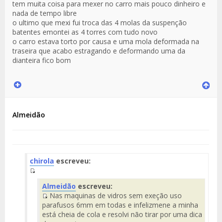
tem muita coisa para mexer no carro mais pouco dinheiro e
nada de tempo libre
o ultimo que mexi fui troca das 4 molas da suspenção
batentes emontei as 4 torres com tudo novo
o carro estava torto por causa e uma mola deformada na
traseira que acabo estragando e deformando uma da
dianteira fico bom
Almeidão
chirola
escreveu:
Fuente
Almeidão
escreveu:
del
Nas maquinas de vidros sem exeção uso
Mensaje
Fuente
parafusos 6mm em todas e infelizmene a minha
del
está cheia de cola e resolvi não tirar por uma dica
Mensaje