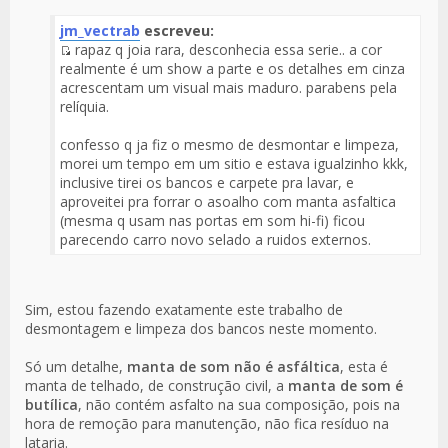
jm_vectrab
escreveu:
rapaz q joia rara, desconhecia essa serie.. a cor
Fuente
realmente é um show a parte e os detalhes em cinza
del
acrescentam um visual mais maduro. parabens pela
Mensaje
relíquia.
confesso q ja fiz o mesmo de desmontar e limpeza,
morei um tempo em um sitio e estava igualzinho kkk,
inclusive tirei os bancos e carpete pra lavar, e
aproveitei pra forrar o asoalho com manta asfaltica
(mesma q usam nas portas em som hi-fi) ficou
parecendo carro novo selado a ruidos externos.
Sim, estou fazendo exatamente este trabalho de
desmontagem e limpeza dos bancos neste momento.
Só um detalhe,
manta de som não é asfáltica
, esta é
manta de telhado, de construção civil, a
manta de som é
butílica
, não contém asfalto na sua composição, pois na
hora de remoção para manutenção, não fica resíduo na
lataria.