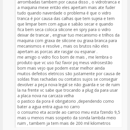
arrombadas tambem por causa disso , o vidrotranca e
a maquina mexe então eles apertam mais ate fuder
tudo quando naverdade o problema é que o vidro
tranca é por causa das calhas que tem sujeia e tem
que limpar bem com agua e sabão secar e quando
fica bem seca coloca silicone en spry para o vidro
deixar de trancar , engrxar tuo mecanismo e trilhos da
maquina com graxa de silicone ou graxa branca para
mecanismos e resolve , mais os brutos não eles
apertam as porcas ate rasgar ou espanar .
me amigo o vidro fico bom de mais , me lembra o
produto que vc uso faz favor pq meus vidrosestão
bom mais vejo que podem estar melhor ainda
muitos defeitos eletricos são justamente por causa de
soldas frias rachadas ou contatos sujos se conseguir
devolver a peça nova legal se não guarda e se de ruim
la na frente vc sabe que trocando a plug da para usar
a placa nova na carcaza velha
o pastico da pora é obrigatorio ,dependendo como
bater a agua entra agua no carro
o consumo eta acorde ao carroo meu esta fzendo 9,5
mais u menos mais sospeito da sonda lambda meio
ruim , tambem ja tem mais de 200 mil kilometros