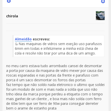
chirola
Almeidão
escreveu:
Nas maquinas de vidros sem exeção uso parafusos
Fuente
6mm em todas e infelizmene a minha está cheia de
del
cola e resolvi não tirar por uma dica de um amigo.
Mensaje
no meu carro estava tudo arrombado cansei de desmontar
a porta por causa da maquina de vidro mexer por causa das
roscas espanadas e nas portas da frente e parafuso com
porca é um saco desmontar os forros das portas
faz tempo que não soldo nada eletronico o ultimo que soldei
foi um modulo de som e mais nada a solda que uso não
tnho ideia da marca porque perdeu a etiqueta com o tempo
mais ganhei de un cliente , e boa mais não solda com ferro
de 60w tem que ser ferro de 90w para conseguir derreter
bem o arame de estanho prata