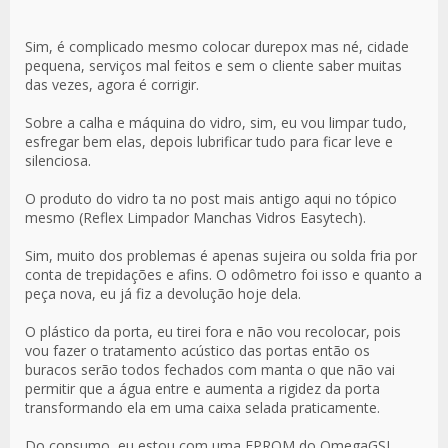
Sim, é complicado mesmo colocar durepox mas né, cidade
pequena, serviços mal feitos e sem o cliente saber muitas
das vezes, agora é corrigir.
Sobre a calha e máquina do vidro, sim, eu vou limpar tudo,
esfregar bem elas, depois lubrificar tudo para ficar leve e
silenciosa.
O produto do vidro ta no post mais antigo aqui no tópico
mesmo (Reflex Limpador Manchas Vidros Easytech).
Sim, muito dos problemas é apenas sujeira ou solda fria por
conta de trepidações e afins. O odômetro foi isso e quanto a
peça nova, eu já fiz a devolução hoje dela.
O plástico da porta, eu tirei fora e não vou recolocar, pois
vou fazer o tratamento acústico das portas então os
buracos serão todos fechados com manta o que não vai
permitir que a água entre e aumenta a rigidez da porta
transformando ela em uma caixa selada praticamente.
Do consumo, eu estou com uma EPROM do OmegaGSI