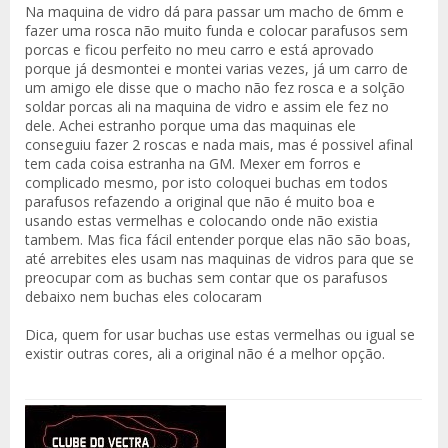
Na maquina de vidro dá para passar um macho de 6mm e
fazer uma rosca não muito funda e colocar parafusos sem
porcas e ficou perfeito no meu carro e está aprovado
porque já desmontei e montei varias vezes, já um carro de
um amigo ele disse que o macho não fez rosca e a solção
soldar porcas ali na maquina de vidro e assim ele fez no
dele. Achei estranho porque uma das maquinas ele
conseguiu fazer 2 roscas e nada mais, mas é possivel afinal
tem cada coisa estranha na GM. Mexer em forros e
complicado mesmo, por isto coloquei buchas em todos
parafusos refazendo a original que não é muito boa e
usando estas vermelhas e colocando onde não existia
tambem. Mas fica fácil entender porque elas não são boas,
até arrebites eles usam nas maquinas de vidros para que se
preocupar com as buchas sem contar que os parafusos
debaixo nem buchas eles colocaram
Dica, quem for usar buchas use estas vermelhas ou igual se
existir outras cores, ali a original não é a melhor opção.