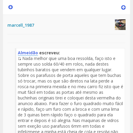
marcell_1987
Almeidão
escreveu:
Nada melhor qiue uma boa ressolda, faço isto e
Fuente
sempre uso solda 60/40 em rolos, nada destes
del
tubinhos baratos que vendem em qualquer lugar.
Mensaje
Sobre os parafusos de porta aqueles que tem buchas
só trocar, mas os que são diretos na lata perde a
rosca na primeira mexida e no meu carro fiz isto que é
muit fácil em todas as portas até mesmo as
buchinhas originais tirei e coloquei desta vermelha do
anuncio abaixo. Para fazer o furo quadrado muito fácil
e rápido, faço um furo com a broca e com uma lima
de 3 quinas bem rápido faço o quadrado para ela
entrar e depois é só alegria. Nas maquinas de vidros
sem exeção uso parafusos 6mm em todas e
infelizmene a minha está cheia de cola e resolvi não