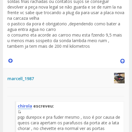
soldas frias rachadas ou contatos sujos se conseguir
devolver a peça nova legal se não guarda e se de ruim la na
frente vc sabe que trocando a plug da para usar a placa nova
na carcaza velha
o pastico da pora é obrigatorio ,dependendo como bater a
agua entra agua no carro
o consumo eta acorde ao carroo meu esta fzendo 9,5 mais
u menos mais sospeito da sonda lambda meio ruim ,
tambem ja tem mais de 200 mil kilometros
marcell_1987
chirola
escreveu:
Fuente
pqp durepox e pra fuder mesmo , isso é por causa de
del
queos cara apertam os parafusos da porta ate a lata
Mensaje
chorar , no chevette era normal ver as portas