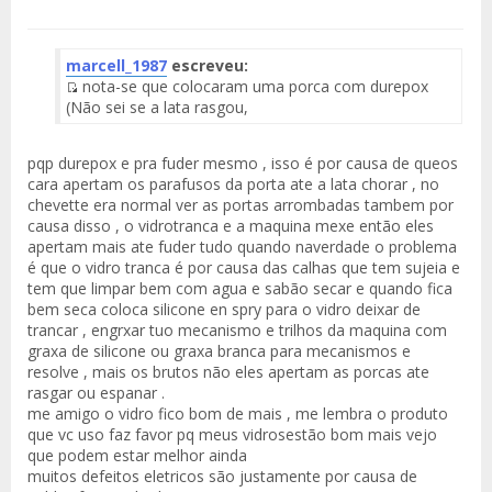
marcell_1987
escreveu:
nota-se que colocaram uma porca com durepox
Fuente
(Não sei se a lata rasgou,
del
Mensaje
pqp durepox e pra fuder mesmo , isso é por causa de queos
cara apertam os parafusos da porta ate a lata chorar , no
chevette era normal ver as portas arrombadas tambem por
causa disso , o vidrotranca e a maquina mexe então eles
apertam mais ate fuder tudo quando naverdade o problema
é que o vidro tranca é por causa das calhas que tem sujeia e
tem que limpar bem com agua e sabão secar e quando fica
bem seca coloca silicone en spry para o vidro deixar de
trancar , engrxar tuo mecanismo e trilhos da maquina com
graxa de silicone ou graxa branca para mecanismos e
resolve , mais os brutos não eles apertam as porcas ate
rasgar ou espanar .
me amigo o vidro fico bom de mais , me lembra o produto
que vc uso faz favor pq meus vidrosestão bom mais vejo
que podem estar melhor ainda
muitos defeitos eletricos são justamente por causa de