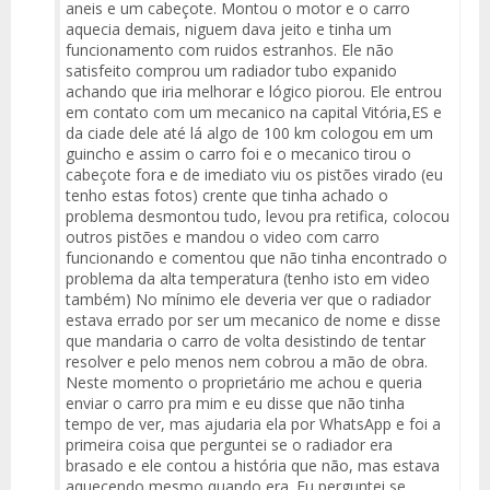
aneis e um cabeçote. Montou o motor e o carro
aquecia demais, niguem dava jeito e tinha um
funcionamento com ruidos estranhos. Ele não
satisfeito comprou um radiador tubo expanido
achando que iria melhorar e lógico piorou. Ele entrou
em contato com um mecanico na capital Vitória,ES e
da ciade dele até lá algo de 100 km cologou em um
guincho e assim o carro foi e o mecanico tirou o
cabeçote fora e de imediato viu os pistões virado (eu
tenho estas fotos) crente que tinha achado o
problema desmontou tudo, levou pra retifica, colocou
outros pistões e mandou o video com carro
funcionando e comentou que não tinha encontrado o
problema da alta temperatura (tenho isto em video
também) No mínimo ele deveria ver que o radiador
estava errado por ser um mecanico de nome e disse
que mandaria o carro de volta desistindo de tentar
resolver e pelo menos nem cobrou a mão de obra.
Neste momento o proprietário me achou e queria
enviar o carro pra mim e eu disse que não tinha
tempo de ver, mas ajudaria ela por WhatsApp e foi a
primeira coisa que perguntei se o radiador era
brasado e ele contou a história que não, mas estava
aquecendo mesmo quando era. Eu perguntei se