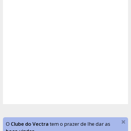
O
Clube do Vectra
tem o prazer de lhe dar as