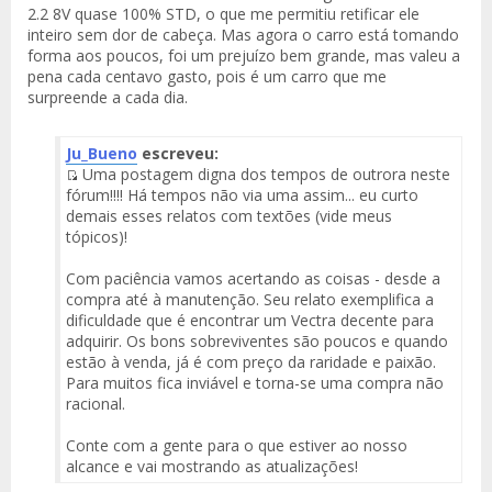
2.2 8V quase 100% STD, o que me permitiu retificar ele
inteiro sem dor de cabeça. Mas agora o carro está tomando
forma aos poucos, foi um prejuízo bem grande, mas valeu a
pena cada centavo gasto, pois é um carro que me
surpreende a cada dia.
Ju_Bueno
escreveu:
Uma postagem digna dos tempos de outrora neste
Fuente
fórum!!!! Há tempos não via uma assim... eu curto
del
demais esses relatos com textões (vide meus
Mensaje
tópicos)!
Com paciência vamos acertando as coisas - desde a
compra até à manutenção. Seu relato exemplifica a
dificuldade que é encontrar um Vectra decente para
adquirir. Os bons sobreviventes são poucos e quando
estão à venda, já é com preço da raridade e paixão.
Para muitos fica inviável e torna-se uma compra não
racional.
Conte com a gente para o que estiver ao nosso
alcance e vai mostrando as atualizações!