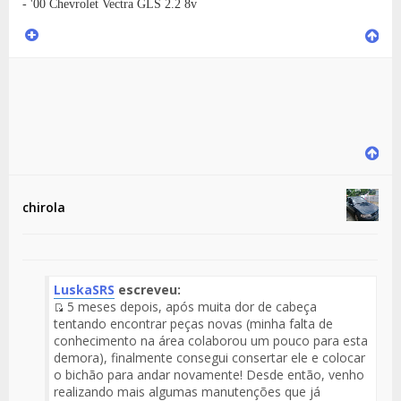
- '00 Chevrolet Vectra GLS 2.2 8v
chirola
LuskaSRS
escreveu:
5 meses depois, após muita dor de cabeça
Fuente
tentando encontrar peças novas (minha falta de
del
conhecimento na área colaborou um pouco para esta
Mensaje
demora), finalmente consegui consertar ele e colocar
o bichão para andar novamente! Desde então, venho
realizando mais algumas manutenções que já