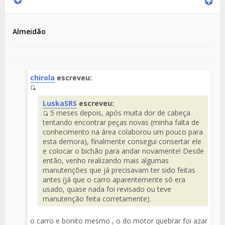
Almeidão
chirola
escreveu:
Fuente
LuskaSRS
escreveu:
del
5 meses depois, após muita dor de cabeça
Mensaje
Fuente
tentando encontrar peças novas (minha falta de
del
conhecimento na área colaborou um pouco para
Mensaje
esta demora), finalmente consegui consertar ele
e colocar o bichão para andar novamente! Desde
então, venho realizando mais algumas
manutenções que já precisavam ter sido feitas
antes (já que o carro aparentemente só era
usado, quase nada foi revisado ou teve
manutenção feita corretamente).
o carro e bonito mesmo , o do motor quebrar foi azar