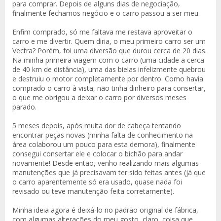
para comprar. Depois de alguns dias de negociação,
finalmente fechamos negócio e o carro passou a ser meu.
Enfim comprado, só me faltava me restava aproveitar o
carro e me divertir. Quem diria, o meu primeiro carro ser um
Vectra? Porém, foi uma diversão que durou cerca de 20 dias.
Na minha primeira viagem com o carro (uma cidade a cerca
de 40 km de distância), uma das bielas infelizmente quebrou
e destruiu o motor completamente por dentro. Como havia
comprado o carro à vista, não tinha dinheiro para consertar,
o que me obrigou a deixar o carro por diversos meses
parado.
5 meses depois, após muita dor de cabeça tentando
encontrar peças novas (minha falta de conhecimento na
área colaborou um pouco para esta demora), finalmente
consegui consertar ele e colocar o bichão para andar
novamente! Desde então, venho realizando mais algumas
manutenções que já precisavam ter sido feitas antes (já que
o carro aparentemente só era usado, quase nada foi
revisado ou teve manutenção feita corretamente).
Minha ideia agora é deixá-lo no padrão original de fábrica,
com algumas alterações do meu gosto, claro, coisa que