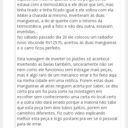
estava com a termostática e ele disse que sim, mas
tinha tirado e tinha ficado igual e ele voltou com ela.
Matei a charada ai mesmo, inverteram as duas
mangueiras, a do ar quente com o retorno da
termostática, pedi a foto e não deu outra, estavam
invertidas.
No sábado passado dia 20 ele colocou um radiador
novo Visconde RV12570, acertou as duas mangueiras
e o carro ficou perfeito.
Esta suinagem de inverter os pistões só acontece
invertendo as bielas também, sinceramente não sei
nem como ele funcionou sem estragar mais peças,
mas é algo raro de um mecanico errar e foi feito aqui
na minha cidade em uma retífica. Porem estas duas
mangueiras ali atras ninguem acerta por saber, se deu
certo pra um foi pura sorte na montagem em
escolher sem conhecimento uma certa no local certo
e a outra não dará errado porque a maioria não sabe
que esta peça tem dois tubos juntos, porem em
caminhos diferentes. Fiz outro video explicando
melhor esta peça e logo postarei pra ver se o pessoal
para de errar.