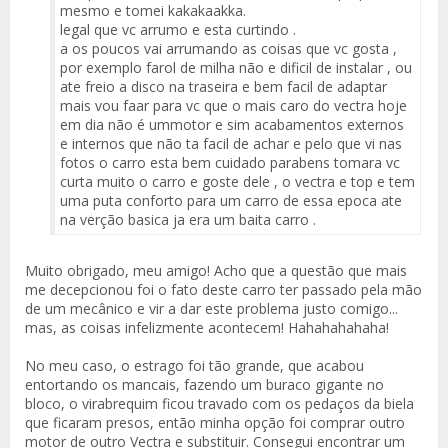
mesmo e tomei kakakaakka.
legal que vc arrumo e esta curtindo .
a os poucos vai arrumando as coisas que vc gosta ,
por exemplo farol de milha não e dificil de instalar , ou
ate freio a disco na traseira e bem facil de adaptar
mais vou faar para vc que o mais caro do vectra hoje
em dia não é ummotor e sim acabamentos externos
e internos que não ta facil de achar e pelo que vi nas
fotos o carro esta bem cuidado parabens tomara vc
curta muito o carro e goste dele , o vectra e top e tem
uma puta conforto para um carro de essa epoca ate
na verção basica ja era um baita carro .
Muito obrigado, meu amigo! Acho que a questão que mais
me decepcionou foi o fato deste carro ter passado pela mão
de um mecânico e vir a dar este problema justo comigo...
mas, as coisas infelizmente acontecem! Hahahahahaha!
No meu caso, o estrago foi tão grande, que acabou
entortando os mancais, fazendo um buraco gigante no
bloco, o virabrequim ficou travado com os pedaços da biela
que ficaram presos, então minha opção foi comprar outro
motor de outro Vectra e substituir. Consegui encontrar um