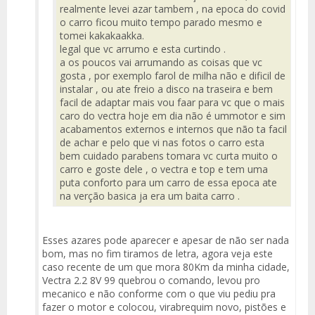
realmente levei azar tambem , na epoca do covid
o carro ficou muito tempo parado mesmo e
tomei kakakaakka.
legal que vc arrumo e esta curtindo .
a os poucos vai arrumando as coisas que vc
gosta , por exemplo farol de milha não e dificil de
instalar , ou ate freio a disco na traseira e bem
facil de adaptar mais vou faar para vc que o mais
caro do vectra hoje em dia não é ummotor e sim
acabamentos externos e internos que não ta facil
de achar e pelo que vi nas fotos o carro esta
bem cuidado parabens tomara vc curta muito o
carro e goste dele , o vectra e top e tem uma
puta conforto para um carro de essa epoca ate
na verção basica ja era um baita carro .
Esses azares pode aparecer e apesar de não ser nada
bom, mas no fim tiramos de letra, agora veja este
caso recente de um que mora 80Km da minha cidade,
Vectra 2.2 8V 99 quebrou o comando, levou pro
mecanico e não conforme com o que viu pediu pra
fazer o motor e colocou, virabrequim novo, pistões e