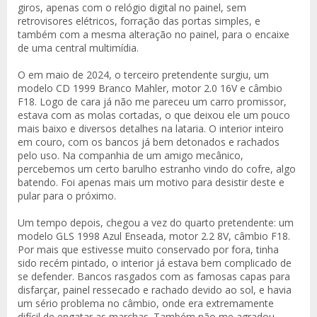
giros, apenas com o relógio digital no painel, sem
retrovisores elétricos, forração das portas simples, e
também com a mesma alteração no painel, para o encaixe
de uma central multimídia.
O em maio de 2024, o terceiro pretendente surgiu, um
modelo CD 1999 Branco Mahler, motor 2.0 16V e câmbio
F18. Logo de cara já não me pareceu um carro promissor,
estava com as molas cortadas, o que deixou ele um pouco
mais baixo e diversos detalhes na lataria. O interior inteiro
em couro, com os bancos já bem detonados e rachados
pelo uso. Na companhia de um amigo mecânico,
percebemos um certo barulho estranho vindo do cofre, algo
batendo. Foi apenas mais um motivo para desistir deste e
pular para o próximo.
Um tempo depois, chegou a vez do quarto pretendente: um
modelo GLS 1998 Azul Enseada, motor 2.2 8V, câmbio F18.
Por mais que estivesse muito conservado por fora, tinha
sido recém pintado, o interior já estava bem complicado de
se defender. Bancos rasgados com as famosas capas para
disfarçar, painel ressecado e rachado devido ao sol, e havia
um sério problema no câmbio, onde era extremamente
difícil de engatar as marchas. Também não me agradou.