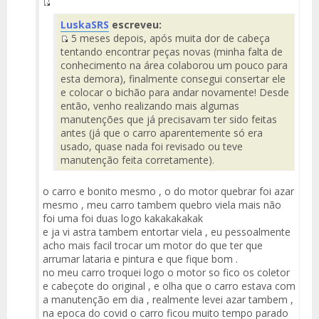
Fuente
LuskaSRS
escreveu:
del
5 meses depois, após muita dor de cabeça
Mensaje
Fuente
tentando encontrar peças novas (minha falta de
del
conhecimento na área colaborou um pouco para
Mensaje
esta demora), finalmente consegui consertar ele
e colocar o bichão para andar novamente! Desde
então, venho realizando mais algumas
manutenções que já precisavam ter sido feitas
antes (já que o carro aparentemente só era
usado, quase nada foi revisado ou teve
manutenção feita corretamente).
o carro e bonito mesmo , o do motor quebrar foi azar
mesmo , meu carro tambem quebro viela mais não
foi uma foi duas logo kakakakakak
e ja vi astra tambem entortar viela , eu pessoalmente
acho mais facil trocar um motor do que ter que
arrumar lataria e pintura e que fique bom .
no meu carro troquei logo o motor so fico os coletor
e cabeçote do original , e olha que o carro estava com
a manutenção em dia , realmente levei azar tambem ,
na epoca do covid o carro ficou muito tempo parado