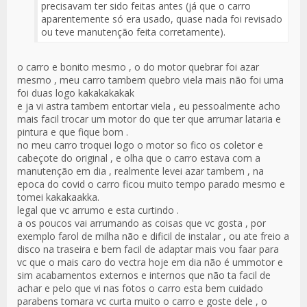
precisavam ter sido feitas antes (já que o carro
aparentemente só era usado, quase nada foi revisado
ou teve manutenção feita corretamente).
o carro e bonito mesmo , o do motor quebrar foi azar
mesmo , meu carro tambem quebro viela mais não foi uma
foi duas logo kakakakakak
e ja vi astra tambem entortar viela , eu pessoalmente acho
mais facil trocar um motor do que ter que arrumar lataria e
pintura e que fique bom .
no meu carro troquei logo o motor so fico os coletor e
cabeçote do original , e olha que o carro estava com a
manutenção em dia , realmente levei azar tambem , na
epoca do covid o carro ficou muito tempo parado mesmo e
tomei kakakaakka.
legal que vc arrumo e esta curtindo .
a os poucos vai arrumando as coisas que vc gosta , por
exemplo farol de milha não e dificil de instalar , ou ate freio a
disco na traseira e bem facil de adaptar mais vou faar para
vc que o mais caro do vectra hoje em dia não é ummotor e
sim acabamentos externos e internos que não ta facil de
achar e pelo que vi nas fotos o carro esta bem cuidado
parabens tomara vc curta muito o carro e goste dele , o