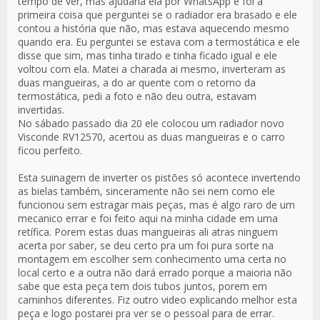
tempo de ver, mas ajudaria ela por WhatsApp e foi a
primeira coisa que perguntei se o radiador era brasado e ele
contou a história que não, mas estava aquecendo mesmo
quando era. Eu perguntei se estava com a termostática e ele
disse que sim, mas tinha tirado e tinha ficado igual e ele
voltou com ela. Matei a charada ai mesmo, inverteram as
duas mangueiras, a do ar quente com o retorno da
termostática, pedi a foto e não deu outra, estavam
invertidas.
No sábado passado dia 20 ele colocou um radiador novo
Visconde RV12570, acertou as duas mangueiras e o carro
ficou perfeito.
Esta suinagem de inverter os pistões só acontece invertendo
as bielas também, sinceramente não sei nem como ele
funcionou sem estragar mais peças, mas é algo raro de um
mecanico errar e foi feito aqui na minha cidade em uma
retífica. Porem estas duas mangueiras ali atras ninguem
acerta por saber, se deu certo pra um foi pura sorte na
montagem em escolher sem conhecimento uma certa no
local certo e a outra não dará errado porque a maioria não
sabe que esta peça tem dois tubos juntos, porem em
caminhos diferentes. Fiz outro video explicando melhor esta
peça e logo postarei pra ver se o pessoal para de errar.