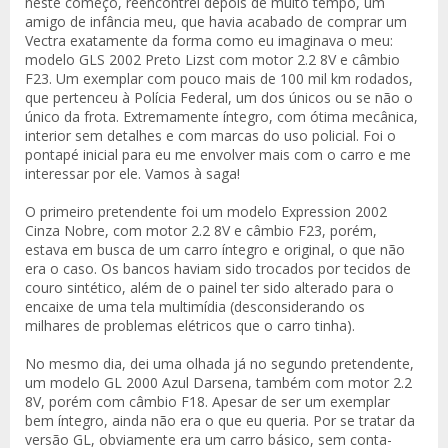
neste começo, reencontrei depois de muito tempo, um
amigo de infância meu, que havia acabado de comprar um
Vectra exatamente da forma como eu imaginava o meu:
modelo GLS 2002 Preto Lizst com motor 2.2 8V e câmbio
F23. Um exemplar com pouco mais de 100 mil km rodados,
que pertenceu à Polícia Federal, um dos únicos ou se não o
único da frota. Extremamente íntegro, com ótima mecânica,
interior sem detalhes e com marcas do uso policial. Foi o
pontapé inicial para eu me envolver mais com o carro e me
interessar por ele. Vamos à saga!
O primeiro pretendente foi um modelo Expression 2002
Cinza Nobre, com motor 2.2 8V e câmbio F23, porém,
estava em busca de um carro íntegro e original, o que não
era o caso. Os bancos haviam sido trocados por tecidos de
couro sintético, além de o painel ter sido alterado para o
encaixe de uma tela multimídia (desconsiderando os
milhares de problemas elétricos que o carro tinha).
No mesmo dia, dei uma olhada já no segundo pretendente,
um modelo GL 2000 Azul Darsena, também com motor 2.2
8V, porém com câmbio F18. Apesar de ser um exemplar
bem íntegro, ainda não era o que eu queria. Por se tratar da
versão GL, obviamente era um carro básico, sem conta-