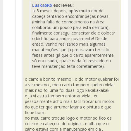
Fuente
LuskaSRS
escreveu:
del
5 meses depois, após muita dor de
Mensaje
Fuente
cabeça tentando encontrar peças novas
del
(minha falta de conhecimento na área
Mensaje
colaborou um pouco para esta demora),
finalmente consegui consertar ele e colocar
o bichão para andar novamente! Desde
então, venho realizando mais algumas
manutenções que já precisavam ter sido
feitas antes (já que o carro aparentemente
só era usado, quase nada foi revisado ou
teve manutenção feita corretamente).
o carro e bonito mesmo , o do motor quebrar foi
azar mesmo , meu carro tambem quebro viela
mais não foi uma foi duas logo kakakakakak
e ja vi astra tambem entortar viela , eu
pessoalmente acho mais facil trocar um motor
do que ter que arrumar lataria e pintura e que
fique bom .
no meu carro troquei logo o motor so fico os
coletor e cabeçote do original , e olha que o
carro estava com a manutenção em dia ,