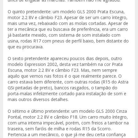
O quinto pretendente: um modelo GLS 2000 Prata Escuna,
motor 2.2 8V e câmbio F23. Apesar de ser um carro íntegro,
mais uma vez, rebaixado com as molas cortadas. Apesar de
ter a mecânica que eu buscava de preferência, era um carro
já bastante mexido, com sistema de som instalado com
usina, rodas R17 com pneus de perfil baixo, bem distante do
que eu procurava.
O sexto pretendente apareceu poucos dias depois, outro
modelo Expression 2002, desta vez também na cor Prata
Escuna, motor 2.2 8V e câmbio F23. Mas, nem sempre
aquilo que vemos nas fotos é o que realmente parece. O
carro estava bem diferente, com outras rodas (R15 do Astra
GSi pintadas de preto), bancos rasgados, o tampão do
porta-malas infelizmente cortado para instalação de som e
mais outros diversos detalhes.
O sétimo e último pretendente: um modelo GLS 2000 Cinza
Pontal, motor 2.2 8V e câmbio F18. Um carro muito íntegro,
com uma interna impecável, porém, com freios a tambor na
traseira, sem faróis de milha e rodas R15 da Scorro.
Pertencia a um mecânico, o que já me deu certa confiança