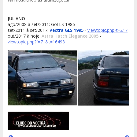
JULIANO
-
ago/2008 à set/2011: Gol LS 1986
set/2011 à set/2017:
Vectra GLS 1995
-
viewtopic.php?t=217
out/2017 à hoje:
Astra Hatch Elegance 2005
-
viewtopic.php?f=71&t=16493