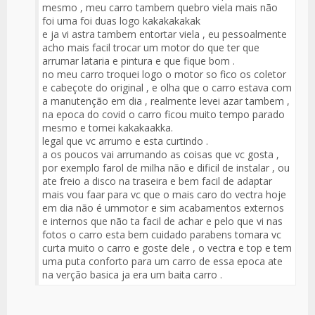
mesmo , meu carro tambem quebro viela mais não
foi uma foi duas logo kakakakakak
e ja vi astra tambem entortar viela , eu pessoalmente
acho mais facil trocar um motor do que ter que
arrumar lataria e pintura e que fique bom .
no meu carro troquei logo o motor so fico os coletor
e cabeçote do original , e olha que o carro estava com
a manutenção em dia , realmente levei azar tambem ,
na epoca do covid o carro ficou muito tempo parado
mesmo e tomei kakakaakka.
legal que vc arrumo e esta curtindo .
a os poucos vai arrumando as coisas que vc gosta ,
por exemplo farol de milha não e dificil de instalar , ou
ate freio a disco na traseira e bem facil de adaptar
mais vou faar para vc que o mais caro do vectra hoje
em dia não é ummotor e sim acabamentos externos
e internos que não ta facil de achar e pelo que vi nas
fotos o carro esta bem cuidado parabens tomara vc
curta muito o carro e goste dele , o vectra e top e tem
uma puta conforto para um carro de essa epoca ate
na verção basica ja era um baita carro .