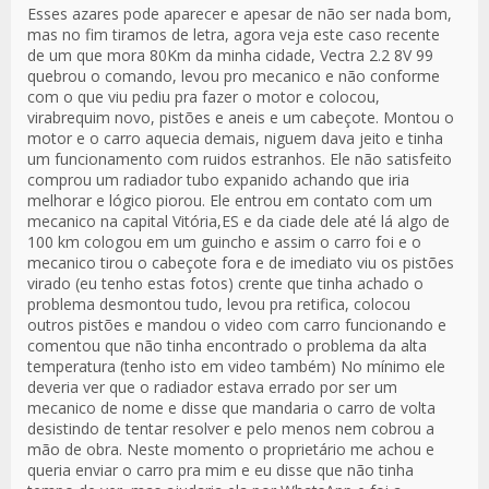
Esses azares pode aparecer e apesar de não ser nada bom,
mas no fim tiramos de letra, agora veja este caso recente
de um que mora 80Km da minha cidade, Vectra 2.2 8V 99
quebrou o comando, levou pro mecanico e não conforme
com o que viu pediu pra fazer o motor e colocou,
virabrequim novo, pistões e aneis e um cabeçote. Montou o
motor e o carro aquecia demais, niguem dava jeito e tinha
um funcionamento com ruidos estranhos. Ele não satisfeito
comprou um radiador tubo expanido achando que iria
melhorar e lógico piorou. Ele entrou em contato com um
mecanico na capital Vitória,ES e da ciade dele até lá algo de
100 km cologou em um guincho e assim o carro foi e o
mecanico tirou o cabeçote fora e de imediato viu os pistões
virado (eu tenho estas fotos) crente que tinha achado o
problema desmontou tudo, levou pra retifica, colocou
outros pistões e mandou o video com carro funcionando e
comentou que não tinha encontrado o problema da alta
temperatura (tenho isto em video também) No mínimo ele
deveria ver que o radiador estava errado por ser um
mecanico de nome e disse que mandaria o carro de volta
desistindo de tentar resolver e pelo menos nem cobrou a
mão de obra. Neste momento o proprietário me achou e
queria enviar o carro pra mim e eu disse que não tinha