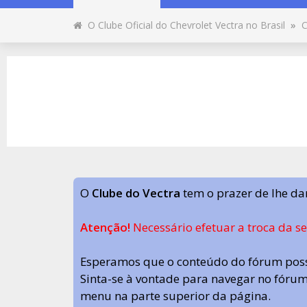
O Clube Oficial do Chevrolet Vectra no Brasil
»
C
O
Clube do Vectra
tem o prazer de lhe da
Atenção!
Necessário efetuar a troca da s
Esperamos que o conteúdo do fórum poss
Sinta-se à vontade para navegar no fórum.
menu na parte superior da página.