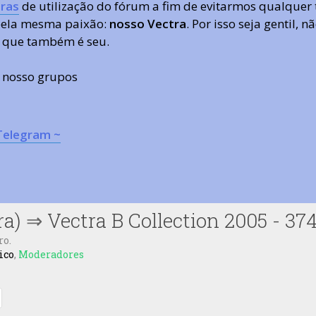
ras
de utilização do fórum a fim de evitarmos qualquer 
 pela mesma paixão:
nosso Vectra
. Por isso seja gentil,
 que também é seu.
s nosso grupos
Telegram ~
ra)
⇒
Vectra B Collection 2005 - 37
ro.
ico
,
Moderadores