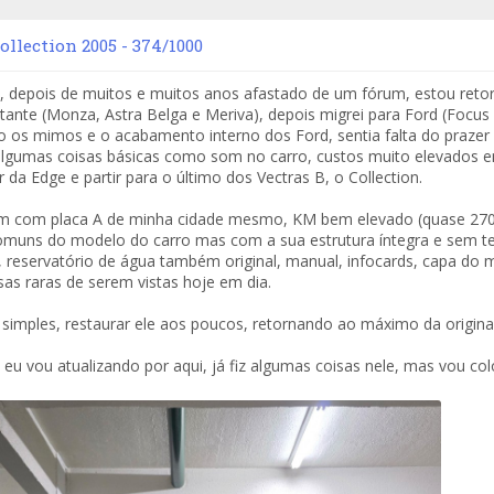
ollection 2005 - 374/1000
l, depois de muitos e muitos anos afastado de um fórum, estou ret
tante (Monza, Astra Belga e Meriva), depois migrei para Ford (Focu
 os mimos e o acabamento interno dos Ford, sentia falta do prazer e
algumas coisas básicas como som no carro, custos muito elevados e
 da Edge e partir para o último dos Vectras B, o Collection.
m com placa A de minha cidade mesmo, KM bem elevado (quase 270k),
muns do modelo do carro mas com a sua estrutura íntegra e sem ter s
, reservatório de água também original, manual, infocards, capa do m
isas raras de serem vistas hoje em dia.
 simples, restaurar ele aos poucos, retornando ao máximo da origin
eu vou atualizando por aqui, já fiz algumas coisas nele, mas vou c