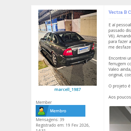
Vectra B C
E aí pessoa
passado dis
V6). Amando
para fazer 
me desfazer
Encontrei u
ferrugem co
Valeo ainda
original, co
O projeto é
marcell_1987
Aos poucos 
Member
Mensagens:
39
Registrado em:
19 Fev 2026,
14:31