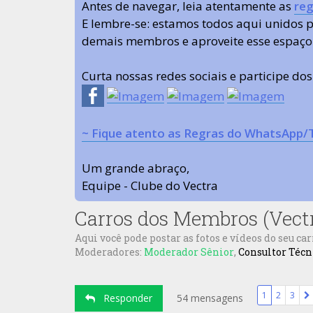
Antes de navegar, leia atentamente as
reg
E lembre-se: estamos todos aqui unidos
demais membros e aproveite esse espaço
Curta nossas redes sociais e participe do
~ Fique atento as Regras do WhatsApp/
Um grande abraço,
Equipe - Clube do Vectra
Carros dos Membros (Vect
Aqui você pode postar as fotos e vídeos do seu car
Moderadores:
Moderador Sênior
,
Consultor Técn
1
2
3
Responder
54 mensagens