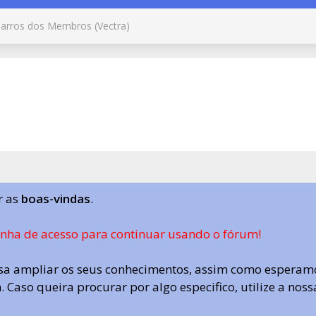
arros dos Membros (Vectra)
r as
boas-vindas
.
enha de acesso para continuar usando o fórum!
a ampliar os seus conhecimentos, assim como esperamo
 Caso queira procurar por algo especifico, utilize a nos