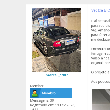
Vectra B C
E aí pessoa
passado dis
V6). Amando
para fazer 
me desfazer
Encontrei u
ferrugem co
Valeo ainda
original, co
O projeto é
marcell_1987
Aos poucos 
Member
Mensagens:
39
Registrado em:
19 Fev 2026,
14:31