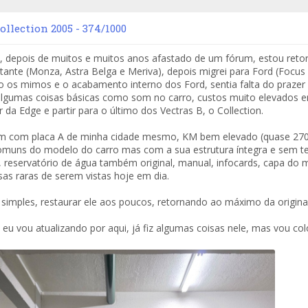
ollection 2005 - 374/1000
l, depois de muitos e muitos anos afastado de um fórum, estou ret
tante (Monza, Astra Belga e Meriva), depois migrei para Ford (Focu
 os mimos e o acabamento interno dos Ford, sentia falta do prazer e
algumas coisas básicas como som no carro, custos muito elevados e
 da Edge e partir para o último dos Vectras B, o Collection.
m com placa A de minha cidade mesmo, KM bem elevado (quase 270k),
muns do modelo do carro mas com a sua estrutura íntegra e sem ter s
, reservatório de água também original, manual, infocards, capa do m
isas raras de serem vistas hoje em dia.
 simples, restaurar ele aos poucos, retornando ao máximo da origin
eu vou atualizando por aqui, já fiz algumas coisas nele, mas vou c