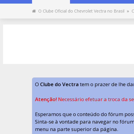
O Clube Oficial do Chevrolet Vectra no Brasil
»
C
O
Clube do Vectra
tem o prazer de lhe da
Atenção!
Necessário efetuar a troca da s
Esperamos que o conteúdo do fórum poss
Sinta-se à vontade para navegar no fórum.
menu na parte superior da página.