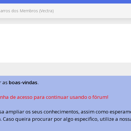
arros dos Membros (Vectra)
r as
boas-vindas
.
enha de acesso para continuar usando o fórum!
a ampliar os seus conhecimentos, assim como esperamo
 Caso queira procurar por algo especifico, utilize a nos