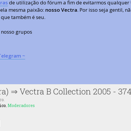
ras
de utilização do fórum a fim de evitarmos qualquer 
 pela mesma paixão:
nosso Vectra
. Por isso seja gentil,
 que também é seu.
s nosso grupos
Telegram ~
ra)
⇒
Vectra B Collection 2005 - 37
ro.
ico
,
Moderadores