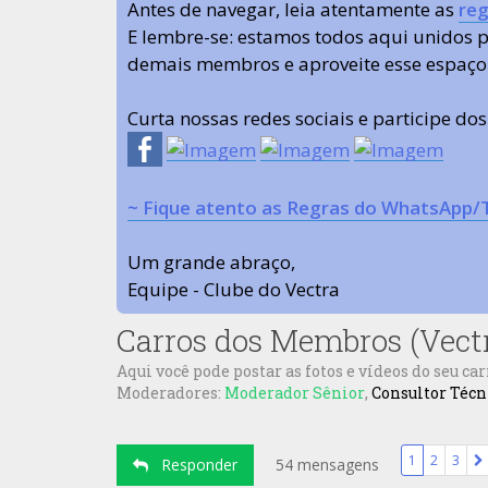
Antes de navegar, leia atentamente as
reg
E lembre-se: estamos todos aqui unidos
demais membros e aproveite esse espaço
Curta nossas redes sociais e participe do
~ Fique atento as Regras do WhatsApp/
Um grande abraço,
Equipe - Clube do Vectra
Carros dos Membros (Vect
Aqui você pode postar as fotos e vídeos do seu car
Moderadores:
Moderador Sênior
,
Consultor Técn
1
2
3
Responder
54 mensagens