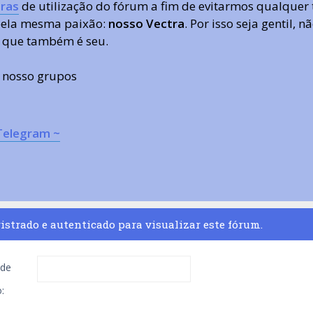
ras
de utilização do fórum a fim de evitarmos qualquer 
 pela mesma paixão:
nosso Vectra
. Por isso seja gentil,
 que também é seu.
s nosso grupos
Telegram ~
istrado e autenticado para visualizar este fórum.
de
: