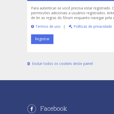
Para autenticar-se você precisa estar registrad
permissões adicionais a usuários registrados. Ant
de ler as regras do fórum enquanto navegar pela
Termos de uso
|
Políticas de privacidade
Registrar
Excluir todos os cookies deste painel
Facebook