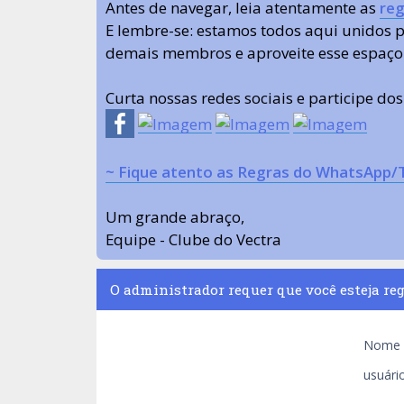
Antes de navegar, leia atentamente as
reg
E lembre-se: estamos todos aqui unidos
demais membros e aproveite esse espaço
Curta nossas redes sociais e participe do
~ Fique atento as Regras do WhatsApp/
Um grande abraço,
Equipe - Clube do Vectra
O administrador requer que você esteja reg
Nome 
usuário