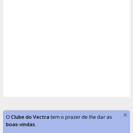
O
Clube do Vectra
tem o prazer de lhe dar as
boas-vindas
.