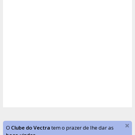
O
Clube do Vectra
tem o prazer de lhe dar as