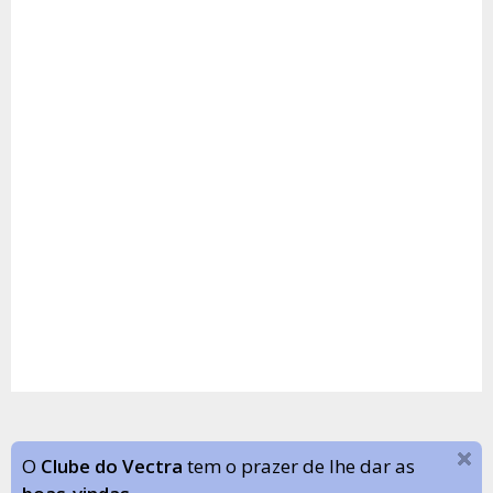
O
Clube do Vectra
tem o prazer de lhe dar as